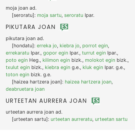
moja joan
ad.
[seroratu]:
moja sartu
,
seroratu
Ipar.
PIKUTARA JOAN
pikutara joan
ad.
[hondatu]:
erreka jo
,
kiebra jo
,
porrot egin
,
errekaratu
Ipar.
,
gopor egin
Ipar.
,
turrut egin
Ipar.
,
poto egin
Heg.
,
kilimon egin
bizk.
,
molokot egin
bizk.
,
txulut egin
bizk.
,
kiebra egin
g.e.
,
kluk egin
Ipar.
g.e.
,
toton egin
bizk.
g.e.
[haizea hartzera joan]:
haizea hartzera joan
,
deabruetara joan
URTEETAN AURRERA JOAN
urteetan aurrera joan
ad.
[urteetan sartu]:
urteetan aurreratu
,
urteetan sartu