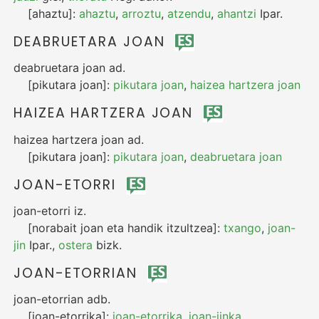
[ahaztu]:
ahaztu
,
arroztu
,
atzendu
,
ahantzi
Ipar.
DEABRUETARA JOAN
deabruetara joan
ad.
[pikutara joan]:
pikutara joan
,
haizea hartzera joan
HAIZEA HARTZERA JOAN
haizea hartzera joan
ad.
[pikutara joan]:
pikutara joan
,
deabruetara joan
JOAN-ETORRI
joan-etorri
iz.
[norabait joan eta handik itzultzea]:
txango
,
joan-
jin
Ipar.
,
ostera
bizk.
JOAN-ETORRIAN
joan-etorrian
adb.
[joan-etorrika]:
joan-etorrika
,
joan-jinka