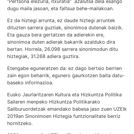
“Pertsona elezuria, itxuratia”
azalutsa
dela esango
dugu maila jasoan, eta
faltsua
behe-mailakoan.
Ez da hiztegi arrunta, ez daude hiztegi arruntek
dituzten sarrera guztiak, sinonimoa dutenak baizik.
Eta gauza bera gertatzen da adierekin ere,
sinonimoa duten adierak bakarrik azalduko dira
bertan. Horrela, 26.098 sarrera sinonimodun ditu
hiztegiak, 31.268 adiera guztira.
Etengabe eguneratzen da: ez dago bertsio berrien
zain egon beharrik, egunero gaurkotzen baita datu-
baseko informazioa.
Eusko Jaurlaritzaren Kultura eta Hizkuntza Politika
Sailaren menpeko Hizkuntza Politikarako
Sailburuordetzak emandako babesa jaso zuen UZEIk
2019an Sinonimoen Hiztegia funtzionalitate berriz
hornitzeko.