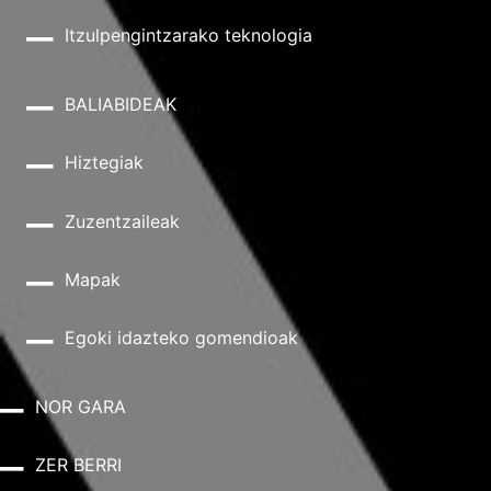
Itzulpengintzarako teknologia
BALIABIDEAK
Hiztegiak
Zuzentzaileak
Mapak
Egoki idazteko gomendioak
NOR GARA
ZER BERRI