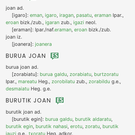
joan
ad.
[igaro]:
eman
,
igaro
,
iragan
,
pasatu
,
eraman
Ipar.
,
eroan
bizk./zub.
,
igaran
zub.
,
igazi
neol.
[eraman]:
Ipar./naf.
eraman
,
eroan
bizk./zub.
joan
iz.
[joanera]:
joanera
BURUA JOAN
burua joan
ad.
[zorabiatu]:
burua galdu
,
zorabiatu
,
burtzoratu
Ipar.
,
mareatu
Heg.
,
zorobilatu
zub.
,
zorabildu
g.e.
,
desmaiatu
Heg.
g.e.
BURUTIK JOAN
burutik joan
ad.
[burutik egin]:
burua galdu
,
burutik aldaratu
,
burutik egin
,
burutik nahasi
,
erotu
,
zoratu
,
burutik
jauzi
g.e.
,
txoratu
Heg.
adkor.