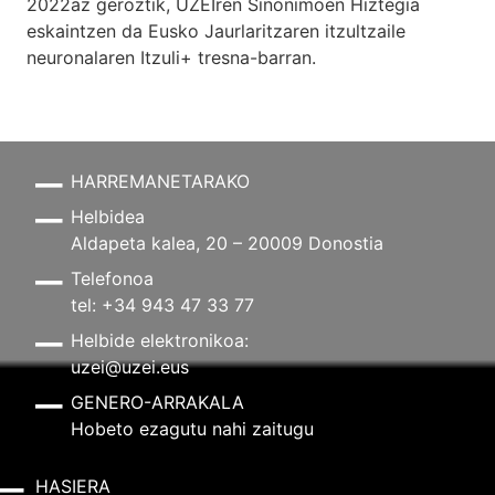
2022az geroztik, UZEIren Sinonimoen Hiztegia
eskaintzen da Eusko Jaurlaritzaren itzultzaile
neuronalaren
Itzuli+
tresna-barran.
HARREMANETARAKO
Helbidea
Aldapeta kalea, 20 – 20009 Donostia
Telefonoa
tel: +34 943 47 33 77
Helbide elektronikoa:
uzei@uzei.eus
GENERO-ARRAKALA
Hobeto ezagutu nahi zaitugu
HASIERA