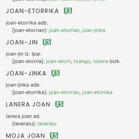
JOAN-ETORRIKA
joan-etorrika
adb.
[joan-etorrian]:
joan-etorrian
,
joan-jinka
JOAN-JIN
joan-jin
iz.
Ipar.
[joan-etorria]:
joan-etorri
,
txango
,
ostera
bizk.
JOAN-JINKA
joan-jinka
adb.
[joan-etorrika]:
joan-etorrian
,
joan-etorrika
LANERA JOAN
lanera joan
ad.
[laneratu]:
laneratu
MOJA JOAN