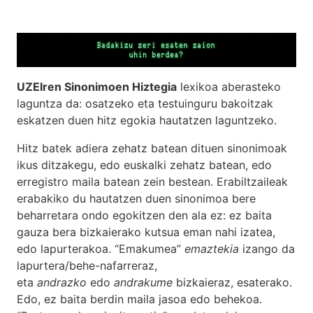
UZEIren Sinonimoen Hiztegia
lexikoa aberasteko
laguntza da: osatzeko eta testuinguru bakoitzak
eskatzen duen hitz egokia hautatzen laguntzeko.
Hitz batek adiera zehatz batean dituen sinonimoak
ikus ditzakegu, edo euskalki zehatz batean, edo
erregistro maila batean zein bestean. Erabiltzaileak
erabakiko du hautatzen duen sinonimoa bere
beharretara ondo egokitzen den ala ez: ez baita
gauza bera bizkaierako kutsua eman nahi izatea,
edo lapurterakoa. “Emakumea”
emaztekia
izango da
lapurtera/behe-nafarreraz,
eta
andrazko
edo
andrakume
bizkaieraz, esaterako.
Edo, ez baita berdin maila jasoa edo behekoa.