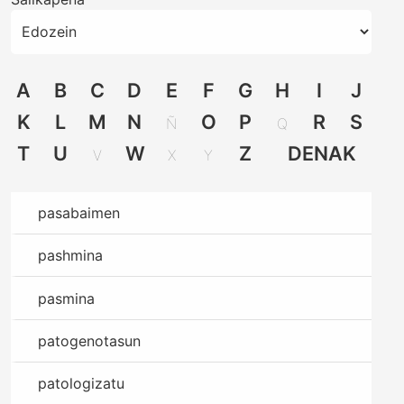
A
B
C
D
E
F
G
H
I
J
K
L
M
N
O
P
R
S
Ñ
Q
T
U
W
Z
DENAK
V
X
Y
pasabaimen
pashmina
pasmina
patogenotasun
patologizatu