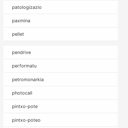
patologizazio
paxmina
pellet
pendrive
performatu
petromonarkia
photocall
pintxo-pote
pintxo-poteo