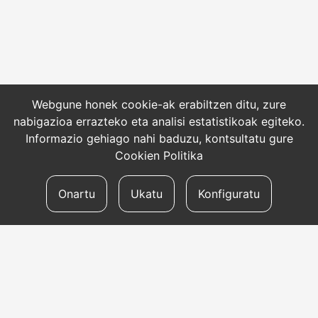
Webgune honek cookie-ak erabiltzen ditu, zure
nabigazioa errazteko eta analisi estatistikoak egiteko.
Informazio gehiago nahi baduzu, kontsultatu gure
Cookien Politika
Onartu
Ukatu
Konfiguratu