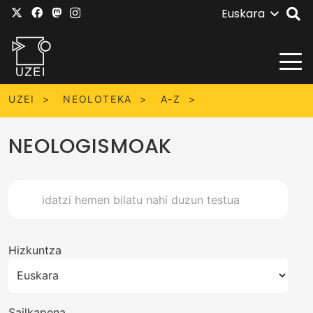
Euskara
UZEI
NEOLOTEKA
A-Z
NEOLOGISMOAK
Hizkuntza
Sailkapena