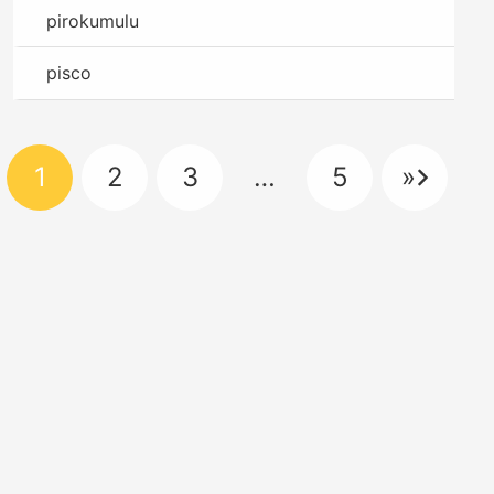
pirokumulu
pisco
1
2
3
…
5
»