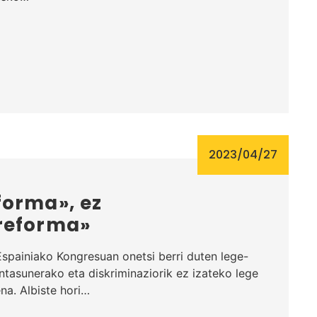
2023/04/27
forma», ez
reforma»
spainiako Kongresuan onetsi berri duten lege-
ntasunerako eta diskriminaziorik ez izateko lege
na. Albiste hori…