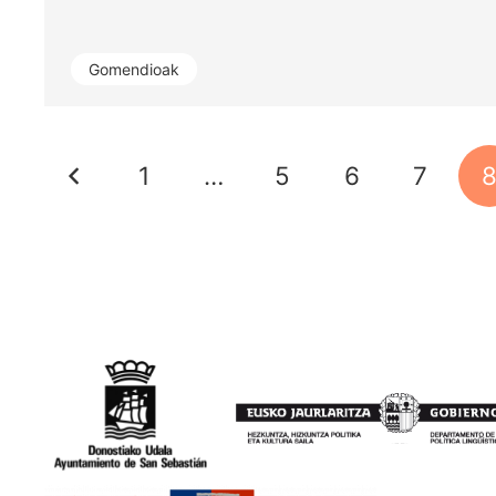
Gomendioak
1
…
5
6
7