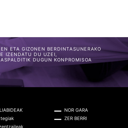
EN ETA GIZONEN BERDINTASUNERAKO
 IZENDATU DU UZEI,
 ASPALDITIK DUGUN KONPROMISOA
LIABIDEAK
NOR GARA
ztegiak
ZER BERRI
zentzaileak