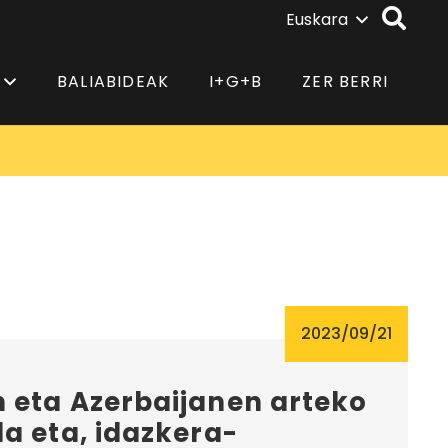
Euskara
BALIABIDEAK
I+G+B
ZER BERRI
2023/09/21
 eta Azerbaijanen arteko
a eta, idazkera-