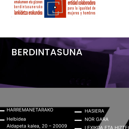
BERDINTASUNA
HARREMANETARAKO
HASIERA
Helbidea
NOR GARA
Aldapeta kalea, 20 – 20009
LEXIKOA ETA HIZTE