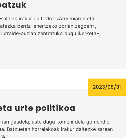
batzuk
esaldiak irakur daitezke: «Armeniaren eta
atazka berriz lehertzeko zorian zegoen»,
urralde-auzian zentratuko dugu ikerketa»,
2023/08/31
eta urte politikoa
tarian gaudela, uste dugu komeni dela gomendio
a. Batzuetan horrelakoak irakur daitezke sarean
usko…