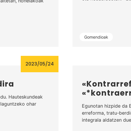
aitetan, honelakoak
Gomendioak
2023/05/24
dira
«Kontrarre
«*kontraer
i du. Hauteskundeak
n laguntzeko ohar
Egunotan hizpide da E
erreforma, tratu-berdi
integrala aldatzen due