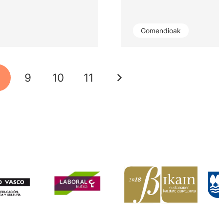
Gomendioak
8
9
10
11