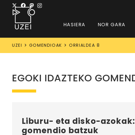
HASIERA
NOR GARA
UZEI
GOMENDIOAK
ORRIALDEA 8
EGOKI IDAZTEKO GOMEN
Liburu- eta disko-azokak
gomendio batzuk