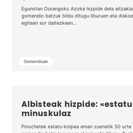
Egunotan Durangoko Azoka hizpide dela aitzakiat
gomendio batzuk bildu ditugu liburuen eta diskoe
egitean sor daitezkeen…
Gomendioak
Albisteak hizpide: «estat
minuskulaz
Pinochetek estatu-kolpea eman zuenetik 50 urte 