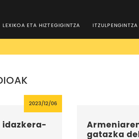
LEXIKOA ETA HIZTEGIGINTZA
ITZULPENGINTZA
DIOAK
2023/12/06
: idazkera-
Armeniaren
gatazka del