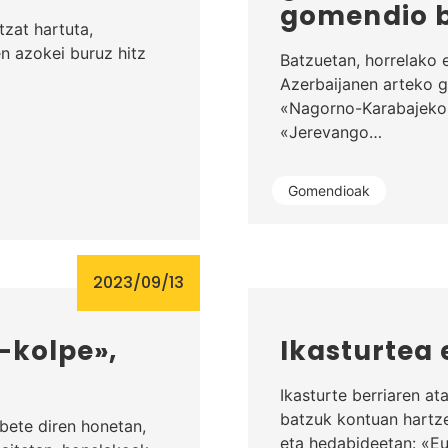
gomendio 
zat hartuta,
n azokei buruz hitz
Batzuetan, horrelako 
Azerbaijanen arteko g
«Nagorno-Karabajeko l
«Jerevango…
Gomendioak
2023/09/13
u-kolpe»,
Ikasturtea 
Ikasturte berriaren a
batzuk kontuan hartze
bete diren honetan,
eta hedabideetan: «E