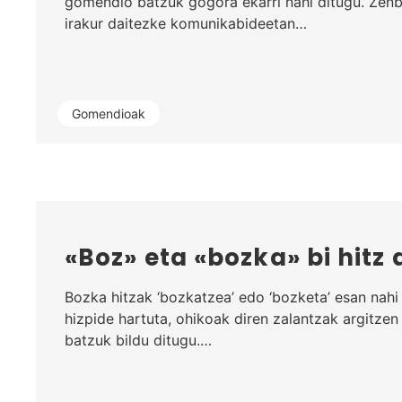
gomendio batzuk gogora ekarri nahi ditugu. Zenb
irakur daitezke komunikabideetan…
Gomendioak
«Boz» eta «bozka» bi hitz 
Bozka hitzak ‘bozkatzea’ edo ‘bozketa’ esan nah
hizpide hartuta, ohikoak diren zalantzak argitze
batzuk bildu ditugu.…