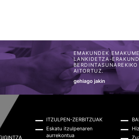
EMAKUNDEK EMAKUME
LANKIDETZA-ERAKUNDE
BERDINTASUNAREKIKO
AITORTUZ.
gehiago jakin
ITZULPEN-ZERBITZUAK
BA
Eskatu itzulpenaren
Hi
aurrekontua
GIGINTZA
Zu