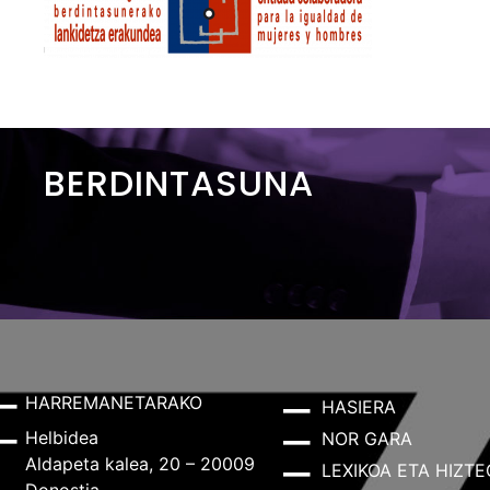
BERDINTASUNA
HARREMANETARAKO
HASIERA
Helbidea
NOR GARA
Aldapeta kalea, 20 – 20009
LEXIKOA ETA HIZTE