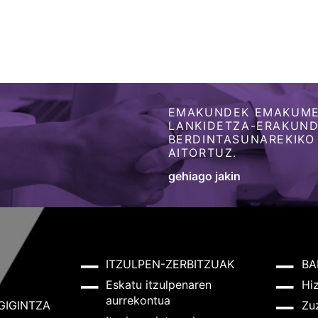
EMAKUNDEK EMAKUME
LANKIDETZA-ERAKUNDE
BERDINTASUNAREKIKO
AITORTUZ.
gehiago jakin
ITZULPEN-ZERBITZUAK
BA
Eskatu itzulpenaren
Hi
aurrekontua
GIGINTZA
Zu