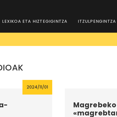
LEXIKOA ETA HIZTEGIGINTZA
ITZULPENGINTZA
DIOAK
2024/11/01
ra-
Magrebeko 
«magrebtar