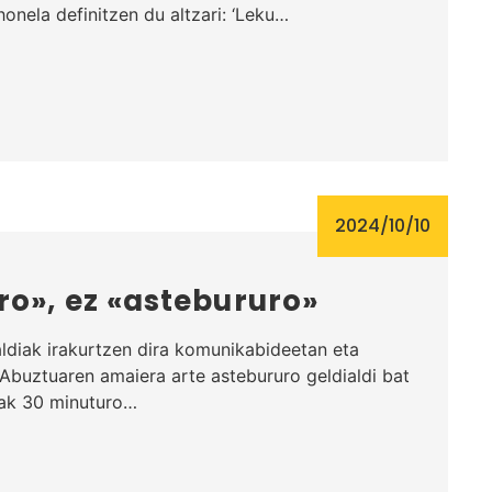
onela definitzen du altzari: ‘Leku…
2024/10/10
o», ez «astebururo»
ldiak irakurtzen dira komunikabideetan eta
«Abuztuaren amaiera arte astebururo geldialdi bat
ak 30 minuturo…