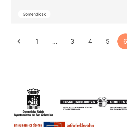
Gomendioak
1
…
3
4
5