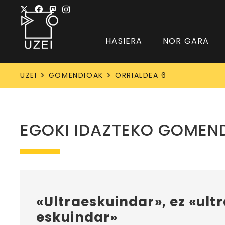
HASIERA
NOR GARA
UZEI
GOMENDIOAK
ORRIALDEA 6
EGOKI IDAZTEKO GOMEN
«Ultraeskuindar», ez «ult
eskuindar»