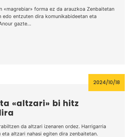
en «magrebiar» forma ez da arauzkoa Zenbaitetan
n edo entzuten dira komunikabideetan eta
 «Anour gazte…
2024/10/18
ta «altzari» bi hitz
ira
rabiltzen da altzari izenaren ordez. Harrigarria
u eta altzari nahasi egiten dira zenbaitetan.