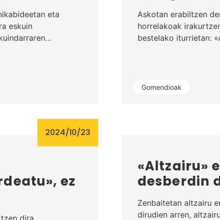
nikabideetan eta
Askotan erabiltzen d
ra eskuin
horrelakoak irakurtze
skuindarraren…
bestelako iturrietan:
Gomendioak
2024/10/23
a
«Altzairu» e
deatu», ez
desberdin d
Zenbaitetan altzairu e
dirudien arren, altzair
tzen dira