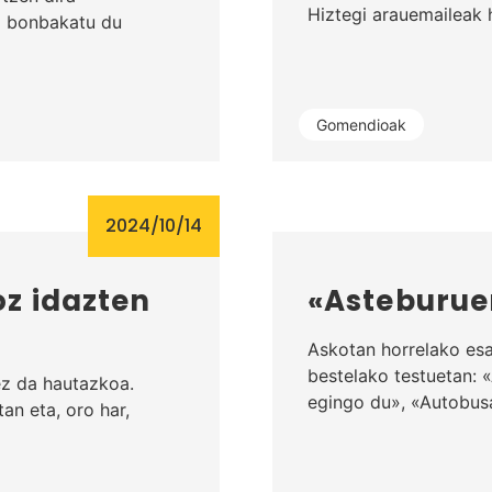
Hiztegi arauemaileak h
a bonbakatu du
Gomendioak
2024/10/14
z idazten
«Asteburuer
Askotan horrelako esa
bestelako testuetan: 
 ez da hautazkoa.
egingo du», «Autobus
an eta, oro har,