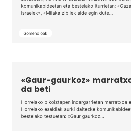
komunikabideetan eta bestelako iturrietan: «Gaz
Israelek», «Milaka zibilek alde egin dute…
Gomendioak
«Gaur-gaurkoz» marratxo
da beti
Horrelako bikoiztapen indargarrietan marratxoa
Horrelako esaldiak aurki daitezke komunikabideet
bestelako testuetan: «Gaur gaurkoz…