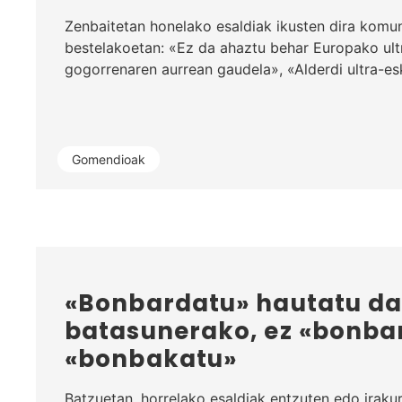
Zenbaitetan honelako esaldiak ikusten dira komu
bestelakoetan: «Ez da ahaztu behar Europako ult
gogorrenaren aurrean gaudela», «Alderdi ultra-e
Gomendioak
«Bonbardatu» hautatu d
batasunerako, ez «bonbar
«bonbakatu»
Batzuetan, horrelako esaldiak entzuten edo irakur