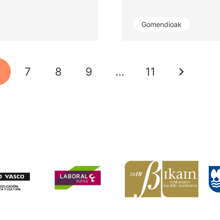
Gomendioak
6
7
8
9
…
11