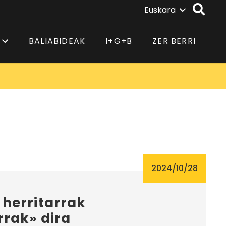
Euskara
BALIABIDEAK
I+G+B
ZER BERRI
2024/10/28
herritarrak
rak» dira