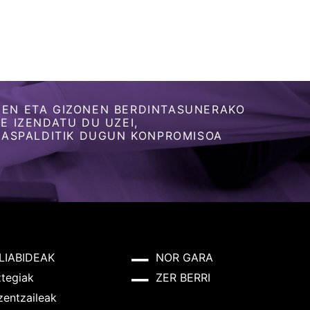
EN ETA GIZONEN BERDINTASUNERAKO
 IZENDATU DU UZEI,
 ASPALDITIK DUGUN KONPROMISOA
LIABIDEAK
NOR GARA
ztegiak
ZER BERRI
zentzaileak