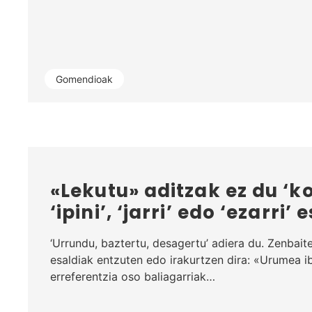
Gomendioak
«Lekutu» aditzak ez du ‘k
‘ipini’, ‘jarri’ edo ‘ezarri’
‘Urrundu, baztertu, desagertu’ adiera du. Zenbait
esaldiak entzuten edo irakurtzen dira: «Urumea i
erreferentzia oso baliagarriak…