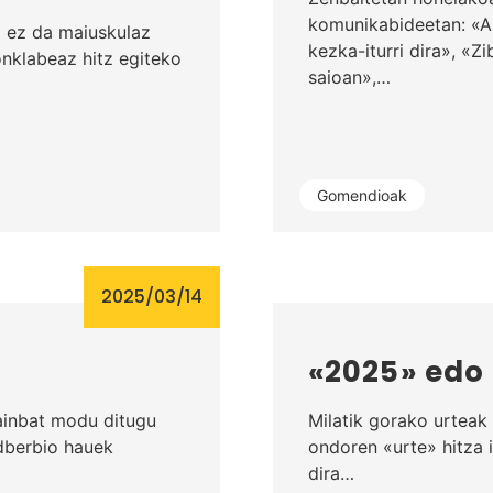
komunikabideetan: «Az
a ez da maiuskulaz
kezka-iturri dira», «
nklabeaz hitz egiteko
saioan»,…
Gomendioak
2025/03/14
«2025» edo 
hainbat modu ditugu
Milatik gorako urteak
adberbio hauek
ondoren «urte» hitza
dira…