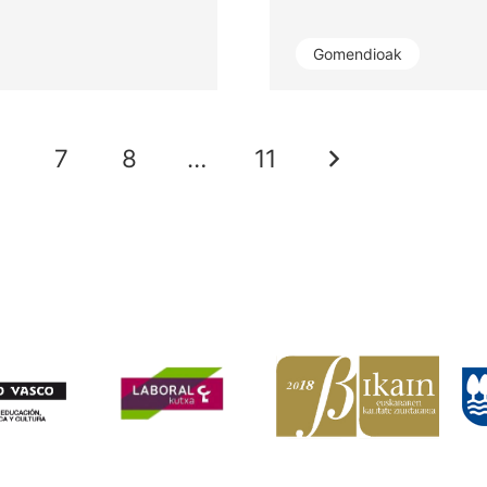
Gomendioak
6
7
8
…
11