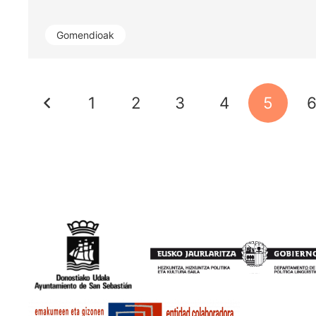
Gomendioak
1
2
3
4
5