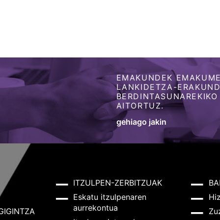
EMAKUNDEK EMAKUME
LANKIDETZA-ERAKUNDE
BERDINTASUNAREKIKO
AITORTUZ.
gehiago jakin
ITZULPEN-ZERBITZUAK
BA
Eskatu itzulpenaren
Hi
aurrekontua
GIGINTZA
Zu