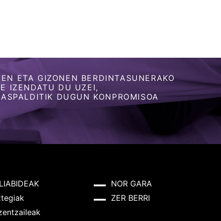
EN ETA GIZONEN BERDINTASUNERAKO
 IZENDATU DU UZEI,
 ASPALDITIK DUGUN KONPROMISOA
LIABIDEAK
NOR GARA
ztegiak
ZER BERRI
zentzaileak