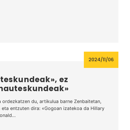
2024/11/06
teskundeak», ez
 hauteskundeak»
 ordezkatzen du, artikulua barne Zenbaitetan,
 eta entzuten dira: «Gogoan izatekoa da Hillary
Donald…