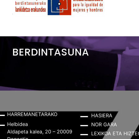
BERDINTASUNA
HARREMANETARAKO
HASIERA
Helbidea
NOR GARA
Aldapeta kalea, 20 – 20009
LEXIKOA ETA HIZTE