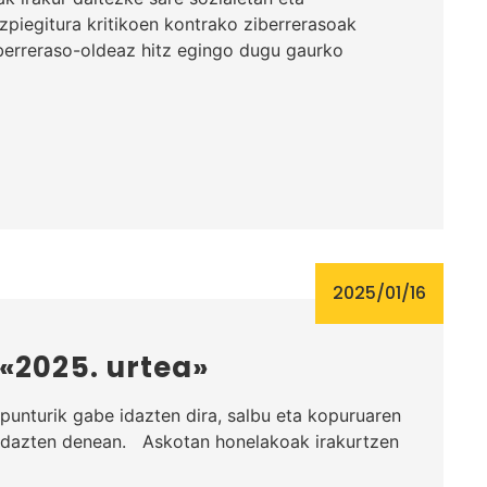
piegitura kritikoen kontrako ziberrerasoak
Ziberreraso-oldeaz hitz egingo dugu gaurko
2025/01/16
«2025. urtea»
 punturik gabe idazten dira, salbu eta kopuruaren
 idazten denean. Askotan honelakoak irakurtzen