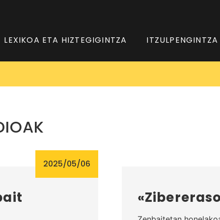
LEXIKOA ETA HIZTEGIGINTZA
ITZULPENGINTZA
DIOAK
2025/05/06
ait
«Zibereraso
Zenbaitetan honelakoa