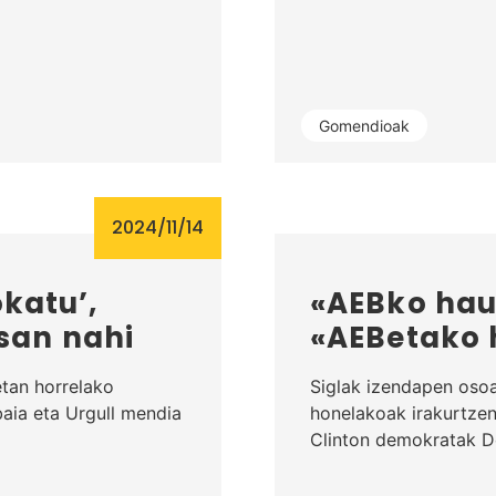
Gomendioak
2024/11/14
okatu’,
«AEBko hau
 esan nahi
«AEBetako
etan horrelako
Siglak izendapen osoa
baia eta Urgull mendia
honelakoak irakurtzen
Clinton demokratak 