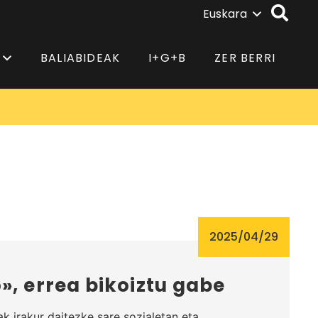
Euskara
BALIABIDEAK
I+G+B
ZER BERRI
2025/04/29
», errea bikoiztu gabe
k irakur daitezke sare sozialetan eta