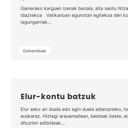
Gainerako karguen izenak bezala, aita santu hitz
idaztekoa Vatikanoan egunotan egitekoa den ko
lagungarriak…
Gomendioak
Elur-kontu batzuk
Elur asko ari duela edo egin duela adierazteko, 
euskaraz. Hiztegi arauemailean, besteak beste, 
dituzten adibideak…