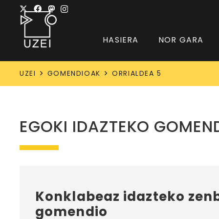
HASIERA
NOR GARA
UZEI
GOMENDIOAK
ORRIALDEA 5
EGOKI IDAZTEKO GOMEN
Konklabeaz idazteko zenb
gomendio