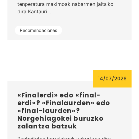
tenperatura maximoak nabarmen jaitsiko
dira Kantauri…
Recomendaciones
14/07/2026
«Finalerdi» edo «final-
erdi»? «Finalaurden» edo
«final-laurden»?
Norgehiagokei buruzko
zalantza batzuk
Zenbaitetan horrelakoak irakurtzen dira