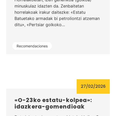
minuskulaz idazten da. Zenbaitetan
horrelakoak irakur daitezke: «Estatu
Batuetako armadak bi petroliontzi atzeman
ditu», «Pertsiar golkoko…
Recomendaciones
27/02/2026
«O-23ko estatu-kolpea»:
idazkera-gomendioak