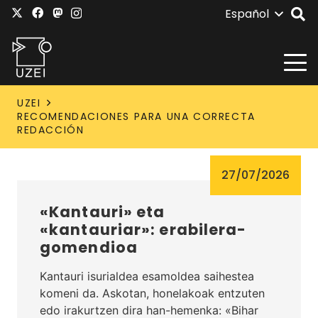
Español
UZEI
RECOMENDACIONES PARA UNA CORRECTA
REDACCIÓN
27/07/2026
«Kantauri» eta
«kantauriar»: erabilera-
gomendioa
Kantauri isurialdea esamoldea saihestea
komeni da. Askotan, honelakoak entzuten
edo irakurtzen dira han-hemenka: «Bihar