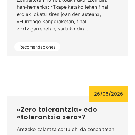
han-hemenka: «Txapelketako lehen final
erdiak jokatu ziren joan den astean»,
«Hurrengo kanporaketan, final
zortzigarrenetan, sartuko dira…
Recomendaciones
26/06/2026
«Zero tolerantzia» edo
«tolerantzia zero»?
Antzeko zalantza sortu ohi da zenbaitetan