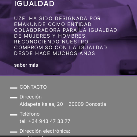
IGUALDAD
UZEI HA SIDO DESIGNADA POR
EMAKUNDE COMO ENTIDAD
COLABORADORA PARA LA IGUALDAD
DE MUJERES Y HOMBRES,
RECONOCIENDO NUESTRO
COMPROMISO CON LA IGUALDAD
DESDE HACE MUCHOS AÑOS
saber más
CONTACTO
Dirección
Aldapeta kalea, 20 – 20009 Donostia
Teléfono
tel: +34 943 47 33 77
Dirección electrónica: