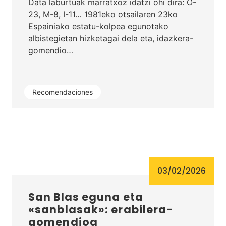
Data laburtuak marratxoz idatzi ohi dira: O-
23, M-8, I-11… 1981eko otsailaren 23ko
Espainiako estatu-kolpea egunotako
albistegietan hizketagai dela eta, idazkera-
gomendio…
Recomendaciones
03/02/2026
San Blas eguna eta
«sanblasak»: erabilera-
gomendioa