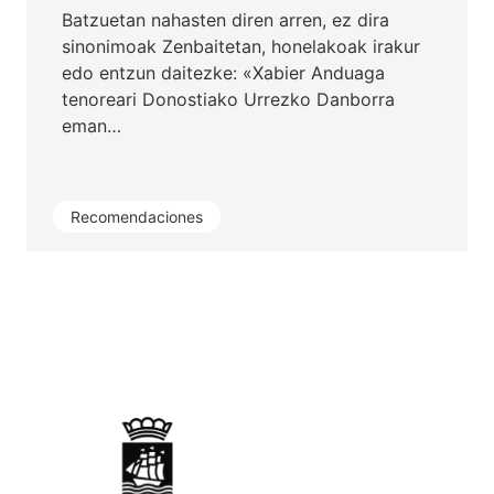
Batzuetan nahasten diren arren, ez dira
sinonimoak Zenbaitetan, honelakoak irakur
edo entzun daitezke: «Xabier Anduaga
tenoreari Donostiako Urrezko Danborra
eman…
Recomendaciones