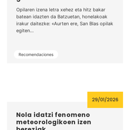
Opilaren izena letra xehez eta hitz bakar
batean idazten da Batzuetan, honelakoak
irakur daitezke: «Aurten ere, San Blas opilak
egiten…
Recomendaciones
29/01/2026
Nola idatzi fenomeno
meteorologikoen izen
bereziak