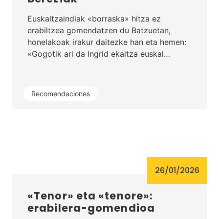
Euskaltzaindiak «borraska» hitza ez
erabiltzea gomendatzen du Batzuetan,
honelakoak irakur daitezke han eta hemen:
«Gogotik ari da Ingrid ekaitza euskal…
Recomendaciones
26/01/2026
«Tenor» eta «tenore»:
erabilera-gomendioa