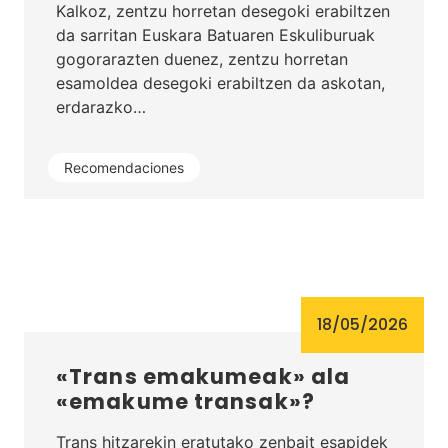
Kalkoz, zentzu horretan desegoki erabiltzen
da sarritan Euskara Batuaren Eskuliburuak
gogorarazten duenez, zentzu horretan
esamoldea desegoki erabiltzen da askotan,
erdarazko…
Recomendaciones
18/05/2026
«Trans emakumeak» ala
«emakume transak»?
Trans hitzarekin eratutako zenbait esapidek