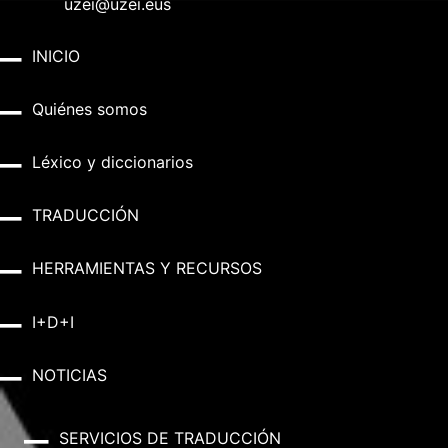
uzei@uzei.eus
INICIO
Quiénes somos
Léxico y diccionarios
TRADUCCIÓN
HERRAMIENTAS Y RECURSOS
I+D+I
NOTICIAS
SERVICIOS DE TRADUCCIÓN