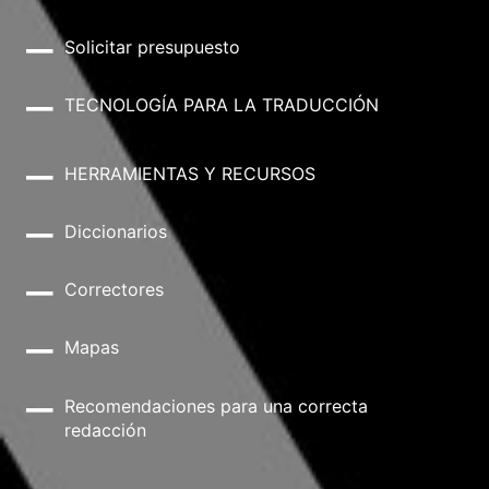
Solicitar presupuesto
TECNOLOGÍA PARA LA TRADUCCIÓN
HERRAMIENTAS Y RECURSOS
Diccionarios
Correctores
Mapas
Recomendaciones para una correcta
redacción