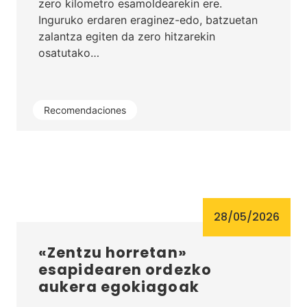
zero kilometro esamoldearekin ere.
Inguruko erdaren eraginez-edo, batzuetan
zalantza egiten da zero hitzarekin
osatutako…
Recomendaciones
28/05/2026
«Zentzu horretan»
esapidearen ordezko
aukera egokiagoak