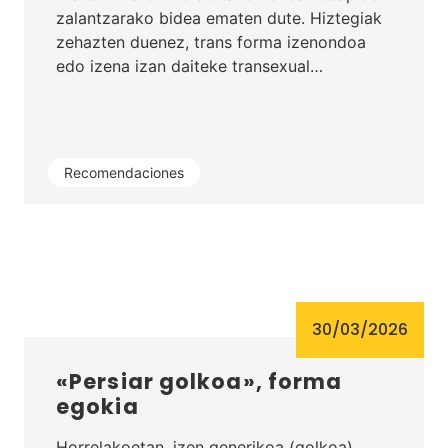
zalantzarako bidea ematen dute. Hiztegiak
zehazten duenez, trans forma izenondoa
edo izena izan daiteke transexual…
Recomendaciones
30/03/2026
«Persiar golkoa», forma
egokia
Horrelakoetan, izen generikoa (golkoa)