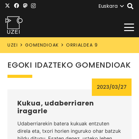
Euskara
UZEI
GOMENDIOAK
ORRIALDEA 9
EGOKI IDAZTEKO GOMENDIOAK
2023/03/27
Kukua, udaberriaren
iragarle
Udaberriarekin batera kukuak entzuten
direla eta, txori horien inguruko ohar batzuk
bildu ditugu. Esaten denez, urteko lehen