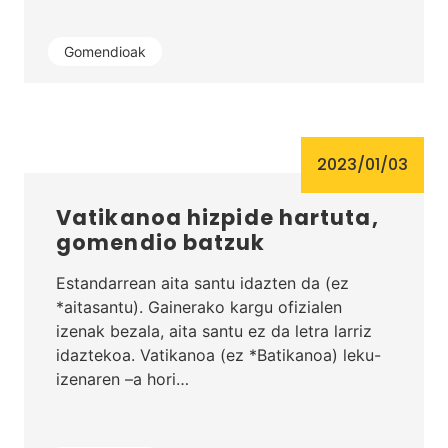
Gomendioak
2023/01/03
Vatikanoa hizpide hartuta,
gomendio batzuk
Estandarrean aita santu idazten da (ez
*aitasantu). Gainerako kargu ofizialen
izenak bezala, aita santu ez da letra larriz
idaztekoa. Vatikanoa (ez *Batikanoa) leku-
izenaren –a hori…