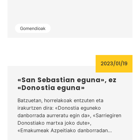
Gomendioak
2023/01/19
«San Sebastian eguna», ez
«Donostia eguna»
Batzuetan, horrelakoak entzuten eta
irakurtzen dira: «Donostia eguneko
danborrada aurreratu egin da», «Sarriegiren
Donostiako martxa joko dute»,
«Emakumeak Azpeitiako danborradan…