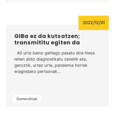
2022/12/01
GIBa ez da kutsatzen;
transmititu egiten da
40 urte baino gehiago pasatu dira hiesa
lehen aldiz diagnostikatu zenetik eta,
geroztik, urtez urte, pandemia horrek
eragindako pertsonak…
Gomendioak