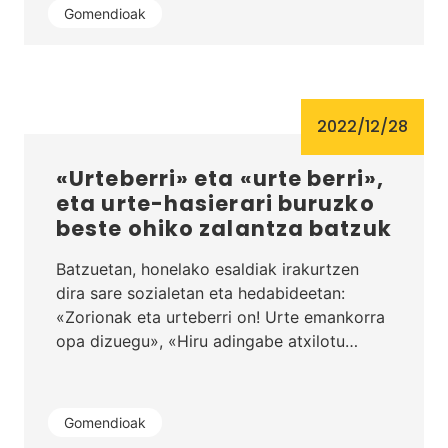
Gomendioak
2022/12/28
«Urteberri» eta «urte berri»,
eta urte-hasierari buruzko
beste ohiko zalantza batzuk
Batzuetan, honelako esaldiak irakurtzen
dira sare sozialetan eta hedabideetan:
«Zorionak eta urteberri on! Urte emankorra
opa dizuegu», «Hiru adingabe atxilotu…
Gomendioak