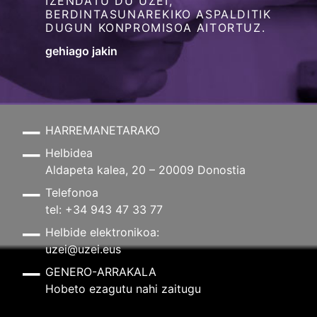
IZENDATU DU UZEI,
BERDINTASUNAREKIKO ASPALDITIK
DUGUN KONPROMISOA AITORTUZ.
gehiago jakin
HARREMANETARAKO
Helbidea
Aldapeta kalea, 20 – 20009 Donostia
Telefonoa
tel: +34 943 47 33 77
Helbide elektronikoa:
uzei@uzei.eus
GENERO-ARRAKALA
Hobeto ezagutu nahi zaitugu