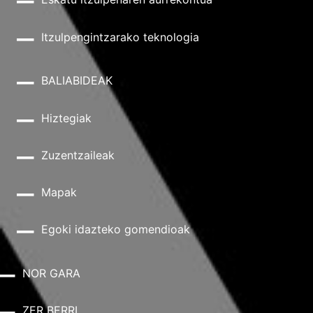
Itzulpengintzarako teknologia
BALIABIDEAK
Hiztegiak
Zuzentzaileak
Mapak
Egoki idazteko gomendioak
NOR GARA
ZER BERRI