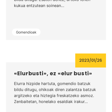
kukua entzutean soinean…
Gomendioak
2023/01/26
«Elurbusti», ez «elur busti»
Elurra hizpide hartuta, gomendio batzuk
bildu ditugu, ohikoak diren zalantza batzuk
argitzeko eta hiztegia freskatzeko asmoz.
Zenbaitetan, honelako esaldiak irakur…