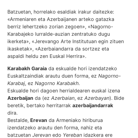
Batzuetan, horrelako esaldiak irakur daitezke:
«Armeniaren eta Azerbaijanen arteko gatazka
berriz lehertzeko zorian zegoen», «Nagorno-
Karabajeko lurralde-auzian zentratuko dugu
ikerketa», «Jerevango Arte Institutuan egin zituen
ikasketak», «Azerbaiandarra da sortzez eta
aspaldi heldu zen Euskal Herrira».
Karabakh Garaia
da eskualde hori izendatzeko
Euskaltzaindiak arautu duen forma, ez
Nagorno-
Karabaj
, ez
Nagorno Karabakh
.
Eskualde hori dagoen herrialdearen euskal izena
Azerbaijan
da (ez
Azerbaian
, ez
Azerbayan
). Bide
beretik, bertako herritarrak
azerbaijandarrak
dira.
Bestalde,
Erevan
da Armeniako hiriburua
izendatzeko arautu den forma, nahiz eta
batzuetan
Jerevan
edo
Yereban
idazkera ere