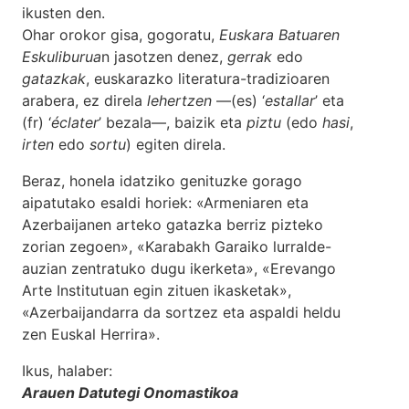
ikusten den.
Ohar orokor gisa, gogoratu,
Euskara Batuaren
Eskuliburua
n jasotzen denez,
gerrak
edo
gatazkak
, euskarazko literatura-tradizioaren
arabera, ez direla
lehertzen
—(es) ‘
estallar
’ eta
(fr) ‘
éclater
’ bezala—, baizik eta
piztu
(edo
hasi
,
irten
edo
sortu
) egiten direla.
Beraz, honela idatziko genituzke gorago
aipatutako esaldi horiek: «Armeniaren eta
Azerbaijanen arteko gatazka berriz pizteko
zorian zegoen», «Karabakh Garaiko lurralde-
auzian zentratuko dugu ikerketa», «Erevango
Arte Institutuan egin zituen ikasketak»,
«Azerbaijandarra da sortzez eta aspaldi heldu
zen Euskal Herrira».
Ikus, halaber:
Arauen Datutegi Onomastikoa