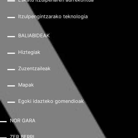
Itzulpengintzarako teknologia
BALIABIDEAK
Hiztegiak
Zuzentzaileak
Mapak
Egoki idazteko gomendioak
NOR GARA
ZER BERRI