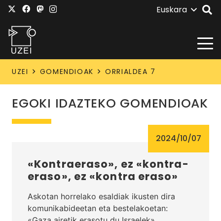
Euskara
UZEI
GOMENDIOAK
ORRIALDEA 7
EGOKI IDAZTEKO GOMENDIOAK
2024/10/07
«Kontraeraso», ez «kontra-
eraso», ez «kontra eraso»
Askotan horrelako esaldiak ikusten dira
komunikabideetan eta bestelakoetan:
«Gaza airetik erasotu du Israelek»,