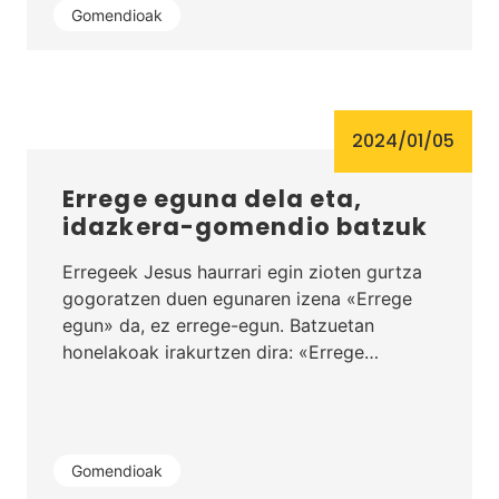
Gomendioak
2024/01/05
Errege eguna dela eta,
idazkera-gomendio batzuk
Erregeek Jesus haurrari egin zioten gurtza
gogoratzen duen egunaren izena «Errege
egun» da, ez errege-egun. Batzuetan
honelakoak irakurtzen dira: «Errege…
Gomendioak