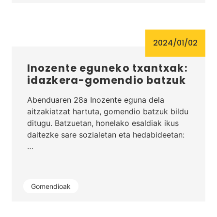
2024/01/02
Inozente eguneko txantxak:
idazkera-gomendio batzuk
Abenduaren 28a Inozente eguna dela
aitzakiatzat hartuta, gomendio batzuk bildu
ditugu. Batzuetan, honelako esaldiak ikus
daitezke sare sozialetan eta hedabideetan:
…
Gomendioak