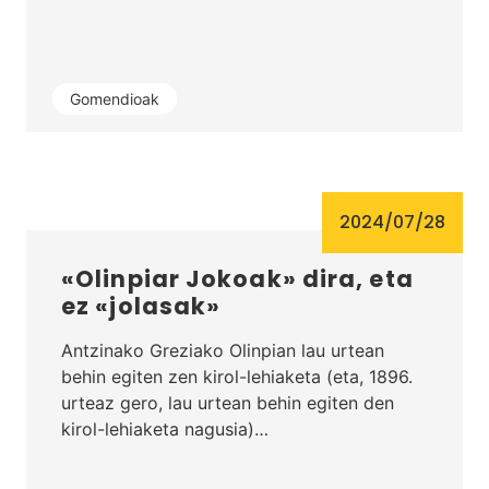
Gomendioak
2024/07/28
«Olinpiar Jokoak» dira, eta
ez «jolasak»
Antzinako Greziako Olinpian lau urtean
behin egiten zen kirol-lehiaketa (eta, 1896.
urteaz gero, lau urtean behin egiten den
kirol-lehiaketa nagusia)…