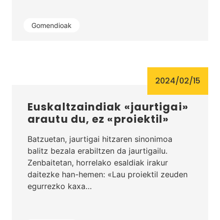
Gomendioak
2024/02/15
Euskaltzaindiak «jaurtigai»
arautu du, ez «proiektil»
Batzuetan, jaurtigai hitzaren sinonimoa
balitz bezala erabiltzen da jaurtigailu.
Zenbaitetan, horrelako esaldiak irakur
daitezke han-hemen: «Lau proiektil zeuden
egurrezko kaxa…