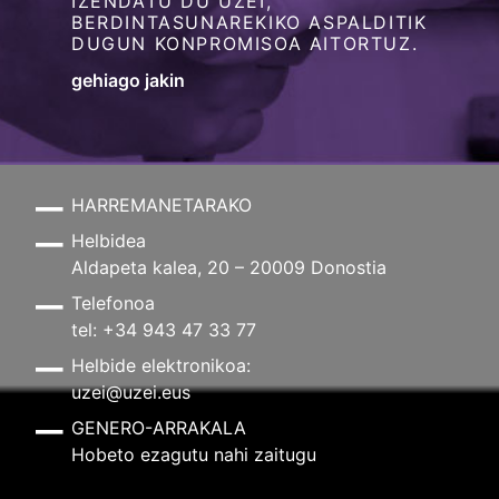
IZENDATU DU UZEI,
BERDINTASUNAREKIKO ASPALDITIK
DUGUN KONPROMISOA AITORTUZ.
gehiago jakin
HARREMANETARAKO
Helbidea
Aldapeta kalea, 20 – 20009 Donostia
Telefonoa
tel: +34 943 47 33 77
Helbide elektronikoa:
uzei@uzei.eus
GENERO-ARRAKALA
Hobeto ezagutu nahi zaitugu