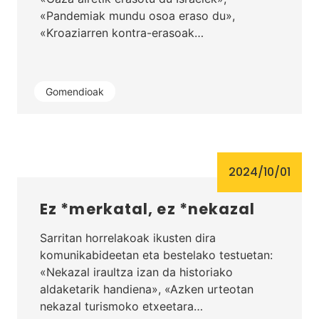
«Pandemiak mundu osoa eraso du»,
«Kroaziarren kontra-erasoak…
Gomendioak
2024/10/01
Ez *merkatal, ez *nekazal
Sarritan horrelakoak ikusten dira
komunikabideetan eta bestelako testuetan:
«Nekazal iraultza izan da historiako
aldaketarik handiena», «Azken urteotan
nekazal turismoko etxeetara…