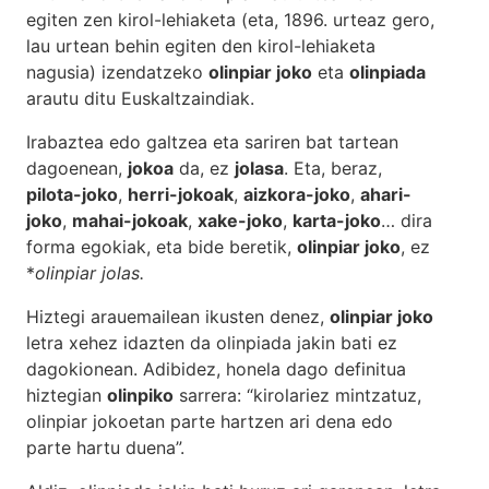
egiten zen kirol-lehiaketa (eta, 1896. urteaz gero,
lau urtean behin egiten den kirol-lehiaketa
nagusia) izendatzeko
olinpiar joko
eta
olinpiada
arautu ditu Euskaltzaindiak.
Irabaztea edo galtzea eta sariren bat tartean
dagoenean,
jokoa
da, ez
jolasa
. Eta, beraz,
pilota-joko
,
herri-jokoak
,
aizkora-joko
,
ahari-
joko
,
mahai-jokoak
,
xake-joko
,
karta-joko
… dira
forma egokiak, eta bide beretik,
olinpiar joko
, ez
*
olinpiar jolas.
Hiztegi arauemailean ikusten denez,
olinpiar joko
letra xehez idazten da olinpiada jakin bati ez
dagokionean. Adibidez, honela dago definitua
hiztegian
olinpiko
sarrera: “kirolariez mintzatuz,
olinpiar jokoetan parte hartzen ari dena edo
parte hartu duena”.