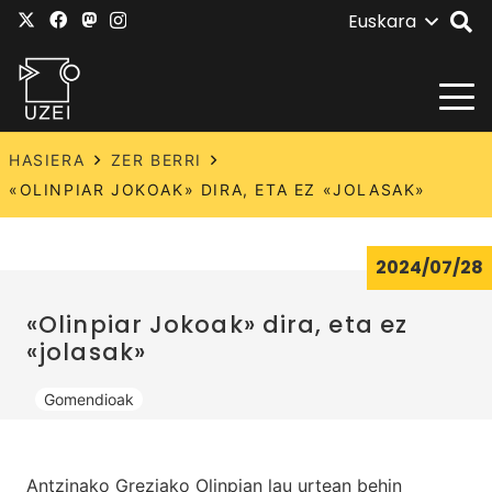
Euskara
HASIERA
ZER BERRI
«OLINPIAR JOKOAK» DIRA, ETA EZ «JOLASAK»
2024/07/28
«Olinpiar Jokoak» dira, eta ez
«jolasak»
Gomendioak
Antzinako Greziako Olinpian lau urtean behin