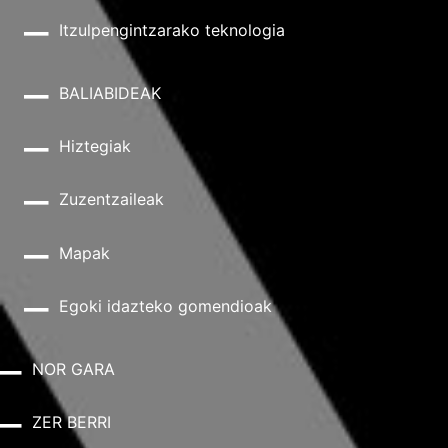
Itzulpengintzarako teknologia
BALIABIDEAK
Hiztegiak
Zuzentzaileak
Mapak
Egoki idazteko gomendioak
NOR GARA
ZER BERRI