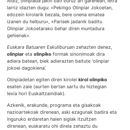
Aldiz, olinpiada jakin bati buruz ari garenean, letra
larriz idazten dugu: «Pekingo Olinpiar Jokoetan,
edozein kirolarik bezala, bere onena ematea
izanen du helburu», «Parisek jadanik baditu
Olinpiar Jokoetarako behar diren muntadura
gehienak».
Euskara Batuaren Eskuliburua
n zehazten denez,
olinpiar
eta
olinpiko
formak sinonimoak dira
adiera batean, biek adierazten baitute ‘olinpiar
jokoei dagokiena’.
Olinpiadetan egiten diren kirolei
kirol olinpiko
esaten zaie (aurten bertan sartu du hiztegian
lexia hori Euskaltzaindiak).
Azkenik, erakunde, programa eta gisakoak
nazioartekoak direnean, aski ezagunak badira eta
inguruko erdaretan haien siglak itzultzen
direnean, euskaratu ohi direla zehaztu du