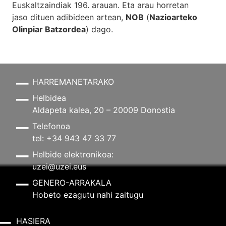
Euskaltzaindiak 196. arauan. Eta arau horretan
jaso dituen adibideen artean,
NOB
(
Nazioarteko
Olinpiar Batzordea
) dago.
HARREMANETARAKO
Helbidea
Aldapeta kalea, 20 – 20009 Donostia
Telefonoa
tel: +34 943 47 33 77
Helbide elektronikoa:
uzei@uzei.eus
GENERO-ARRAKALA
Hobeto ezagutu nahi zaitugu
HASIERA