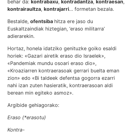
behar da:
kontrabaxu
,
kontradantza
,
kontraesan
,
kontrairaultza
,
kontrajarri
… formetan bezala.
Bestalde,
ofentsiba
hitza ere jaso du
Euskaltzaindiak hiztegian, ‘eraso militarra’
adierarekin.
Hortaz, honela idatziko genituzke goiko esaldi
horiek: «Gazari airetik eraso dio Israelek»,
«Pandemiak mundu osoari eraso dio»,
«Kroaziarren kontraerasoak gerrari buelta eman
zion» edo «Bi taldeek defentsa gogorra ezarri
nahi izan zuten hasieratik, kontraerasoan aldi
berean min egiteko asmoz».
Argibide gehiagorako:
Eraso (*erasotu)
Kontra-