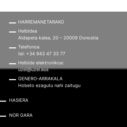
HARREMANETARAKO
Helbidea
Aldapeta kalea, 20 – 20009 Donostia
Telefonoa
tel: +34 943 47 33 77
Helbide elektronikoa:
uzei@uzei.eus
GENERO-ARRAKALA
Hobeto ezagutu nahi zaitugu
HASIERA
NOR GARA