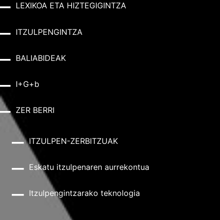
LEXIKOA ETA HIZTEGIGINTZA
ITZULPENGINTZA
BALIABIDEAK
I+G+b
ZER BERRI
ITZULPEN-ZERBITZUAK
Eskatu itzulpenaren aurrekontua
Itzulpengintzarako teknologia