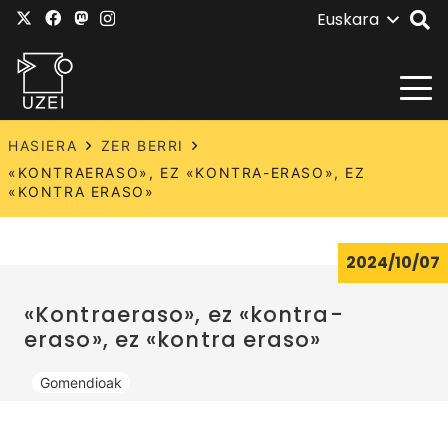
Euskara
HASIERA
ZER BERRI
«KONTRAERASO», EZ «KONTRA-ERASO», EZ
«KONTRA ERASO»
2024/10/07
«Kontraeraso», ez «kontra-
eraso», ez «kontra eraso»
Gomendioak