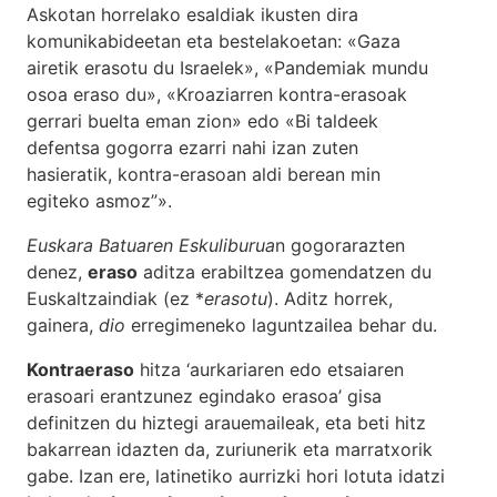
Askotan horrelako esaldiak ikusten dira
komunikabideetan eta bestelakoetan: «Gaza
airetik erasotu du Israelek», «Pandemiak mundu
osoa eraso du», «Kroaziarren kontra-erasoak
gerrari buelta eman zion» edo «Bi taldeek
defentsa gogorra ezarri nahi izan zuten
hasieratik, kontra-erasoan aldi berean min
egiteko asmoz”».
Euskara Batuaren Eskuliburua
n gogorarazten
denez,
eraso
aditza erabiltzea gomendatzen du
Euskaltzaindiak (ez *
erasotu
). Aditz horrek,
gainera,
dio
erregimeneko laguntzailea behar du.
Kontraeraso
hitza ‘aurkariaren edo etsaiaren
erasoari erantzunez egindako erasoa’ gisa
definitzen du hiztegi arauemaileak, eta beti hitz
bakarrean idazten da, zuriunerik eta marratxorik
gabe. Izan ere, latinetiko aurrizki hori lotuta idatzi