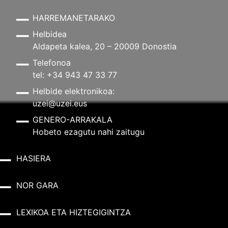
HARREMANETARAKO
Helbidea
Aldapeta kalea, 20 – 20009 Donostia
Telefonoa
tel: +34 943 47 33 77
Helbide elektronikoa:
uzei@uzei.eus
GENERO-ARRAKALA
Hobeto ezagutu nahi zaitugu
HASIERA
NOR GARA
LEXIKOA ETA HIZTEGIGINTZA