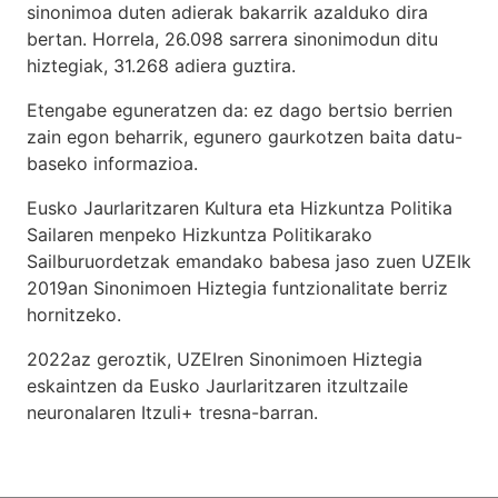
sinonimoa duten adierak bakarrik azalduko dira
bertan. Horrela, 26.098 sarrera sinonimodun ditu
hiztegiak, 31.268 adiera guztira.
Etengabe eguneratzen da: ez dago bertsio berrien
zain egon beharrik, egunero gaurkotzen baita datu-
baseko informazioa.
Eusko Jaurlaritzaren Kultura eta Hizkuntza Politika
Sailaren menpeko Hizkuntza Politikarako
Sailburuordetzak emandako babesa jaso zuen UZEIk
2019an Sinonimoen Hiztegia funtzionalitate berriz
hornitzeko.
2022az geroztik, UZEIren Sinonimoen Hiztegia
eskaintzen da Eusko Jaurlaritzaren itzultzaile
neuronalaren
Itzuli+
tresna-barran.