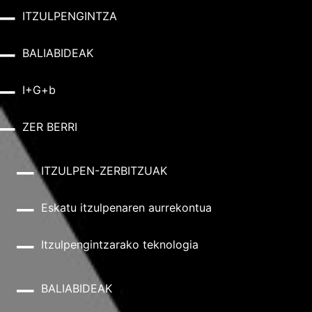
ITZULPENGINTZA
BALIABIDEAK
I+G+b
ZER BERRI
ITZULPEN-ZERBITZUAK
Eskatu itzulpenaren aurrekontua
Itzulpengintzarako teknologia
BALIABIDEAK