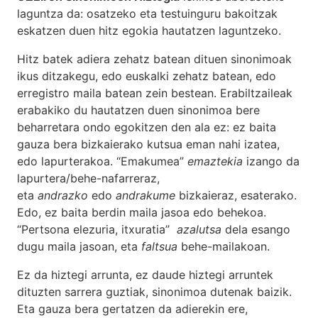
laguntza da: osatzeko eta testuinguru bakoitzak
eskatzen duen hitz egokia hautatzen laguntzeko.
Hitz batek adiera zehatz batean dituen sinonimoak
ikus ditzakegu, edo euskalki zehatz batean, edo
erregistro maila batean zein bestean. Erabiltzaileak
erabakiko du hautatzen duen sinonimoa bere
beharretara ondo egokitzen den ala ez: ez baita
gauza bera bizkaierako kutsua eman nahi izatea,
edo lapurterakoa. “Emakumea”
emaztekia
izango da
lapurtera/behe-nafarreraz,
eta
andrazko
edo
andrakume
bizkaieraz, esaterako.
Edo, ez baita berdin maila jasoa edo behekoa.
“Pertsona elezuria, itxuratia”
azalutsa
dela esango
dugu maila jasoan, eta
faltsua
behe-mailakoan.
Ez da hiztegi arrunta, ez daude hiztegi arruntek
dituzten sarrera guztiak, sinonimoa dutenak baizik.
Eta gauza bera gertatzen da adierekin ere,