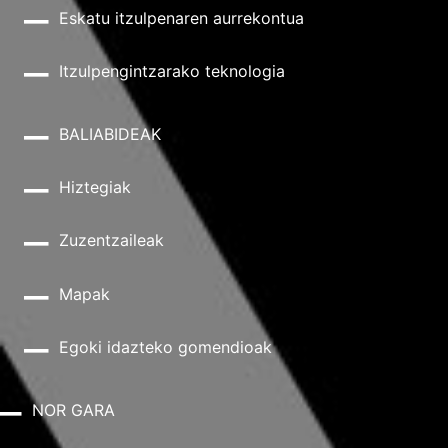
Eskatu itzulpenaren aurrekontua
Itzulpengintzarako teknologia
BALIABIDEAK
Hiztegiak
Zuzentzaileak
Mapak
Egoki idazteko gomendioak
NOR GARA