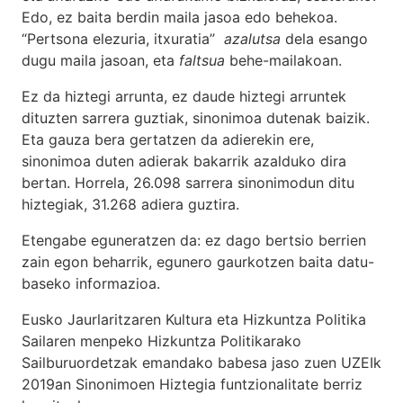
Edo, ez baita berdin maila jasoa edo behekoa.
“Pertsona elezuria, itxuratia”
azalutsa
dela esango
dugu maila jasoan, eta
faltsua
behe-mailakoan.
Ez da hiztegi arrunta, ez daude hiztegi arruntek
dituzten sarrera guztiak, sinonimoa dutenak baizik.
Eta gauza bera gertatzen da adierekin ere,
sinonimoa duten adierak bakarrik azalduko dira
bertan. Horrela, 26.098 sarrera sinonimodun ditu
hiztegiak, 31.268 adiera guztira.
Etengabe eguneratzen da: ez dago bertsio berrien
zain egon beharrik, egunero gaurkotzen baita datu-
baseko informazioa.
Eusko Jaurlaritzaren Kultura eta Hizkuntza Politika
Sailaren menpeko Hizkuntza Politikarako
Sailburuordetzak emandako babesa jaso zuen UZEIk
2019an Sinonimoen Hiztegia funtzionalitate berriz