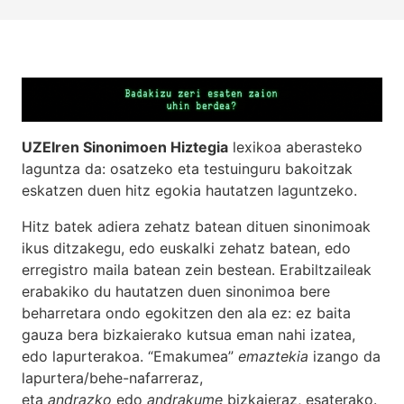
UZEIren Sinonimoen Hiztegia
lexikoa aberasteko
laguntza da: osatzeko eta testuinguru bakoitzak
eskatzen duen hitz egokia hautatzen laguntzeko.
Hitz batek adiera zehatz batean dituen sinonimoak
ikus ditzakegu, edo euskalki zehatz batean, edo
erregistro maila batean zein bestean. Erabiltzaileak
erabakiko du hautatzen duen sinonimoa bere
beharretara ondo egokitzen den ala ez: ez baita
gauza bera bizkaierako kutsua eman nahi izatea,
edo lapurterakoa. “Emakumea”
emaztekia
izango da
lapurtera/behe-nafarreraz,
eta
andrazko
edo
andrakume
bizkaieraz, esaterako.