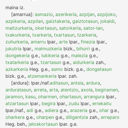
maina
iz.
[amarrua]:
asmazio
,
azerikeria
,
azpijan
,
azpijoko
,
azpikeria
,
azpilan
,
gaiztakeria
,
gaiztotasun
,
jokaldi
,
maltzurkeria
,
okertasun
,
satorkeria
,
sator-lan
,
txakurkeria
,
txarkeria
,
txartasun
,
tzarkeria
,
zuhurkeria
,
amarru
Ipar.
,
arte
Ipar.
,
finezia
Ipar.
,
jukutria
Ipar.
,
malmuzkeria
bizk.
,
bihurri
g.e.
,
dongekeria
g.e.
,
lukikeria
g.e.
,
malezia
g.e.
,
txatarkeria
g.e.
,
tzartasun
g.e.
,
aidurkeria
zah.
,
azkarkeria
Heg.
g.e.
,
asmo
bizk.
g.e.
,
dongetasun
bizk.
g.e.
,
atzemankeria
Ipar.
zah.
[ardura]:
Ipar./naf.
aditasun
,
antsia
,
ardura
,
arduratasun
,
arreta
,
arta
,
atentzio
,
axola
,
begiramen
,
jaramon
,
kasu
,
oharmen
,
ohartasun
,
arrangura
Ipar.
,
atzartasun
Ipar.
,
begira
Ipar.
,
zudu
Ipar.
,
errekaitu
Ipar./naf.
,
adi
g.e.
,
adiera
g.e.
,
arazeria
g.e.
,
ohar
g.e.
,
oharkera
g.e.
,
oharpen
g.e.
,
diligentzia
zah.
,
erreparo
Heg.
beh.
,
jeloskortasun
Ipar.
g.e.