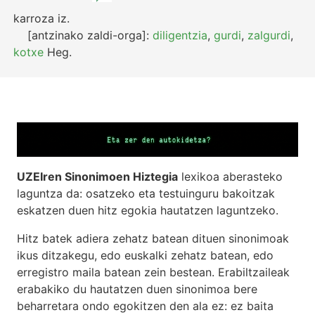
karroza
iz.
[antzinako zaldi-orga]:
diligentzia
,
gurdi
,
zalgurdi
,
kotxe
Heg.
UZEIren Sinonimoen Hiztegia
lexikoa aberasteko
laguntza da: osatzeko eta testuinguru bakoitzak
eskatzen duen hitz egokia hautatzen laguntzeko.
Hitz batek adiera zehatz batean dituen sinonimoak
ikus ditzakegu, edo euskalki zehatz batean, edo
erregistro maila batean zein bestean. Erabiltzaileak
erabakiko du hautatzen duen sinonimoa bere
beharretara ondo egokitzen den ala ez: ez baita