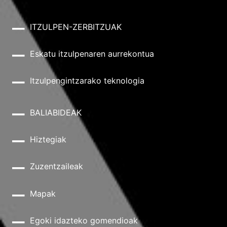
ITZULPEN-ZERBITZUAK
Eskatu itzulpenaren aurrekontua
Itzulpengintzarako teknologia
BALIABIDEAK
Hiztegiak
Zuzentzaileak
Mapak
Egoki idazteko gomendioak