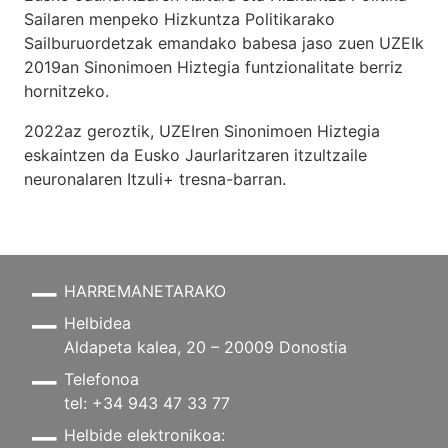
Sailaren menpeko Hizkuntza Politikarako
Sailburuordetzak emandako babesa jaso zuen UZEIk
2019an Sinonimoen Hiztegia funtzionalitate berriz
hornitzeko.
2022az geroztik, UZEIren Sinonimoen Hiztegia
eskaintzen da Eusko Jaurlaritzaren itzultzaile
neuronalaren
Itzuli+
tresna-barran.
HARREMANETARAKO
Helbidea
Aldapeta kalea, 20 – 20009 Donostia
Telefonoa
tel: +34 943 47 33 77
Helbide elektronikoa: