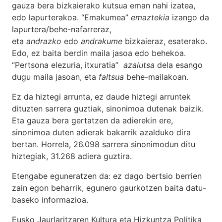
gauza bera bizkaierako kutsua eman nahi izatea,
edo lapurterakoa. “Emakumea”
emaztekia
izango da
lapurtera/behe-nafarreraz,
eta
andrazko
edo
andrakume
bizkaieraz, esaterako.
Edo, ez baita berdin maila jasoa edo behekoa.
“Pertsona elezuria, itxuratia”
azalutsa
dela esango
dugu maila jasoan, eta
faltsua
behe-mailakoan.
Ez da hiztegi arrunta, ez daude hiztegi arruntek
dituzten sarrera guztiak, sinonimoa dutenak baizik.
Eta gauza bera gertatzen da adierekin ere,
sinonimoa duten adierak bakarrik azalduko dira
bertan. Horrela, 26.098 sarrera sinonimodun ditu
hiztegiak, 31.268 adiera guztira.
Etengabe eguneratzen da: ez dago bertsio berrien
zain egon beharrik, egunero gaurkotzen baita datu-
baseko informazioa.
Eusko Jaurlaritzaren Kultura eta Hizkuntza Politika