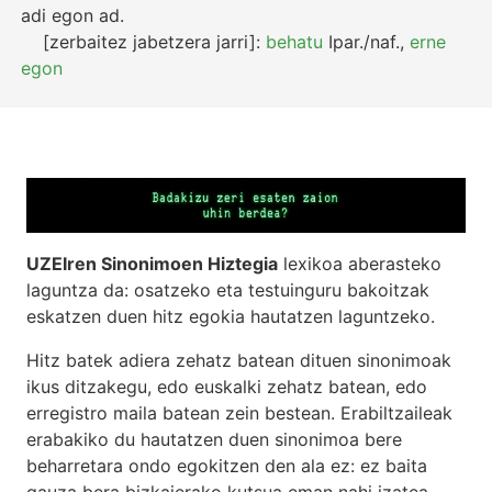
adi egon
ad.
[zerbaitez jabetzera jarri]:
behatu
Ipar./naf.
,
erne
egon
UZEIren Sinonimoen Hiztegia
lexikoa aberasteko
laguntza da: osatzeko eta testuinguru bakoitzak
eskatzen duen hitz egokia hautatzen laguntzeko.
Hitz batek adiera zehatz batean dituen sinonimoak
ikus ditzakegu, edo euskalki zehatz batean, edo
erregistro maila batean zein bestean. Erabiltzaileak
erabakiko du hautatzen duen sinonimoa bere
beharretara ondo egokitzen den ala ez: ez baita
gauza bera bizkaierako kutsua eman nahi izatea,