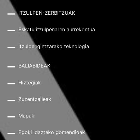
ITZULPEN-ZERBITZUAK
Eskatu itzulpenaren aurrekontua
Itzulpengintzarako teknologia
BALIABIDEAK
Hiztegiak
Zuzentzaileak
Mapak
Egoki idazteko gomendioak