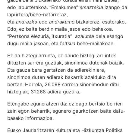
edo lapurterakoa. “Emakumea”
emaztekia
izango da
lapurtera/behe-nafarreraz,
eta
andrazko
edo
andrakume
bizkaieraz, esaterako.
Edo, ez baita berdin maila jasoa edo behekoa.
“Pertsona elezuria, itxuratia”
azalutsa
dela esango
dugu maila jasoan, eta
faltsua
behe-mailakoan.
Ez da hiztegi arrunta, ez daude hiztegi arruntek
dituzten sarrera guztiak, sinonimoa dutenak baizik.
Eta gauza bera gertatzen da adierekin ere,
sinonimoa duten adierak bakarrik azalduko dira
bertan. Horrela, 26.098 sarrera sinonimodun ditu
hiztegiak, 31.268 adiera guztira.
Etengabe eguneratzen da: ez dago bertsio berrien
zain egon beharrik, egunero gaurkotzen baita datu-
baseko informazioa.
Eusko Jaurlaritzaren Kultura eta Hizkuntza Politika