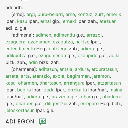
adi
adb.
[erne]:
argi
,
buru-belarri
,
erne
,
kontuz
,
zurt
,
ernerik
Ipar.
,
kasu
Ipar.
,
ernai
gip.
,
erneki
Ipar.
zah.
,
atezuan
adi
iz.
g.e.
[adimena]:
adimen
,
adimendu
g.e.
,
arrazoi
,
ezaguera
,
ezagumen
,
ezagutza
,
hartze
Ipar.
,
entendimentu
Heg.
,
entelegu
zub.
,
adiera
g.e.
,
adikuntza
g.e.
,
ezagumendu
g.e.
,
ezaupide
g.e.
,
adila
bizk.
zah.
,
adin
bizk.
zah.
[oharmena]:
aditasun
,
antsia
,
ardura
,
arduratasun
,
arreta
,
arta
,
atentzio
,
axola
,
begiramen
,
jaramon
,
kasu
,
oharmen
,
ohartasun
,
arrangura
Ipar.
,
atzartasun
Ipar.
,
begira
Ipar.
,
zudu
Ipar.
,
errekaitu
Ipar./naf.
,
maina
Ipar./naf.
,
adiera
g.e.
,
arazeria
g.e.
,
ohar
g.e.
,
oharkera
g.e.
,
oharpen
g.e.
,
diligentzia
zah.
,
erreparo
Heg.
beh.
,
jeloskortasun
Ipar.
g.e.
ADI EGON