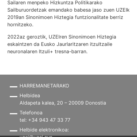
Sailaren menpeko Hizkuntza Politikarako
Sailburuordetzak emandako babesa jaso zuen UZEIk
2019an Sinonimoen Hiztegia funtzionalitate berriz
hornitzeko.
2022az geroztik, UZEIren Sinonimoen Hiztegia
eskaintzen da Eusko Jaurlaritzaren itzultzaile
neuronalaren
Itzuli+
tresna-barran.
HARREMANETARAKO
Helbidea
Aldapeta kalea, 20 – 20009 Donostia
Telefonoa
tel: +34 943 47 33 77
Helbide elektronikoa:
uzei@uzei.eus