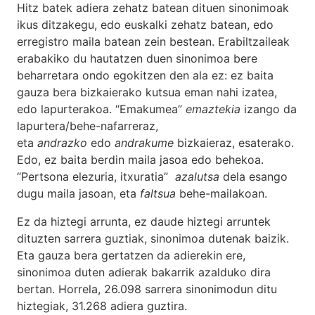
Hitz batek adiera zehatz batean dituen sinonimoak
ikus ditzakegu, edo euskalki zehatz batean, edo
erregistro maila batean zein bestean. Erabiltzaileak
erabakiko du hautatzen duen sinonimoa bere
beharretara ondo egokitzen den ala ez: ez baita
gauza bera bizkaierako kutsua eman nahi izatea,
edo lapurterakoa. “Emakumea”
emaztekia
izango da
lapurtera/behe-nafarreraz,
eta
andrazko
edo
andrakume
bizkaieraz, esaterako.
Edo, ez baita berdin maila jasoa edo behekoa.
“Pertsona elezuria, itxuratia”
azalutsa
dela esango
dugu maila jasoan, eta
faltsua
behe-mailakoan.
Ez da hiztegi arrunta, ez daude hiztegi arruntek
dituzten sarrera guztiak, sinonimoa dutenak baizik.
Eta gauza bera gertatzen da adierekin ere,
sinonimoa duten adierak bakarrik azalduko dira
bertan. Horrela, 26.098 sarrera sinonimodun ditu
hiztegiak, 31.268 adiera guztira.