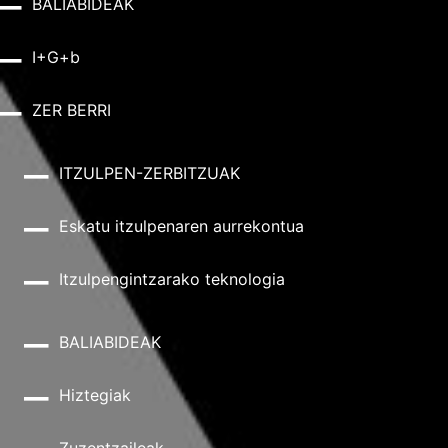
BALIABIDEAK
I+G+b
ZER BERRI
ITZULPEN-ZERBITZUAK
Eskatu itzulpenaren aurrekontua
Itzulpengintzarako teknologia
BALIABIDEAK
Hiztegiak