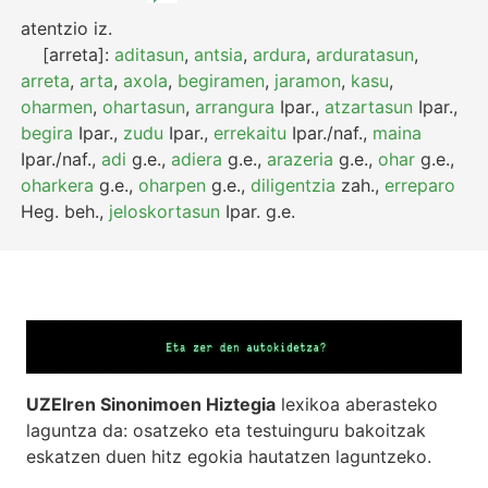
atentzio
iz.
[arreta]:
aditasun
,
antsia
,
ardura
,
arduratasun
,
arreta
,
arta
,
axola
,
begiramen
,
jaramon
,
kasu
,
oharmen
,
ohartasun
,
arrangura
Ipar.
,
atzartasun
Ipar.
,
begira
Ipar.
,
zudu
Ipar.
,
errekaitu
Ipar./naf.
,
maina
Ipar./naf.
,
adi
g.e.
,
adiera
g.e.
,
arazeria
g.e.
,
ohar
g.e.
,
oharkera
g.e.
,
oharpen
g.e.
,
diligentzia
zah.
,
erreparo
Heg.
beh.
,
jeloskortasun
Ipar.
g.e.
UZEIren Sinonimoen Hiztegia
lexikoa aberasteko
laguntza da: osatzeko eta testuinguru bakoitzak
eskatzen duen hitz egokia hautatzen laguntzeko.