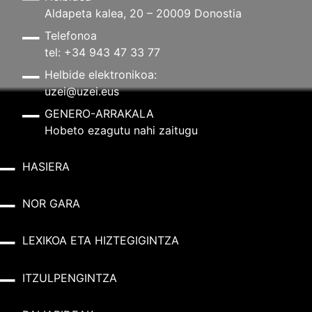
Aldapeta kalea, 20 – 20009 Donostia
Telefonoa
tel: +34 943 47 33 77
Helbide elektronikoa:
uzei@uzei.eus
GENERO-ARRAKALA
Hobeto ezagutu nahi zaitugu
HASIERA
NOR GARA
LEXIKOA ETA HIZTEGIGINTZA
ITZULPENGINTZA