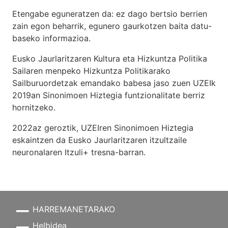
Etengabe eguneratzen da: ez dago bertsio berrien
zain egon beharrik, egunero gaurkotzen baita datu-
baseko informazioa.
Eusko Jaurlaritzaren Kultura eta Hizkuntza Politika
Sailaren menpeko Hizkuntza Politikarako
Sailburuordetzak emandako babesa jaso zuen UZEIk
2019an Sinonimoen Hiztegia funtzionalitate berriz
hornitzeko.
2022az geroztik, UZEIren Sinonimoen Hiztegia
eskaintzen da Eusko Jaurlaritzaren itzultzaile
neuronalaren
Itzuli+
tresna-barran.
HARREMANETARAKO
Helbidea