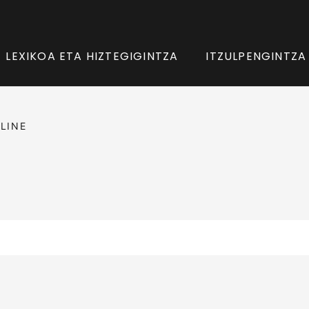
LEXIKOA ETA HIZTEGIGINTZA
ITZULPENGINTZA
LINE