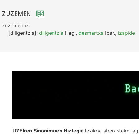
ZUZEMEN
zuzemen
iz.
[diligentzia]:
diligentzia
Heg.
,
desmartxa
Ipar.
,
izapide
UZEIren Sinonimoen Hiztegia
lexikoa aberasteko lag