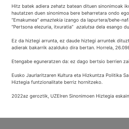
Hitz batek adiera zehatz batean dituen sinonimoak iku
hautatzen duen sinonimoa bere beharretara ondo egok
“Emakumea”
emaztekia
izango da lapurtera/behe-naf
“Pertsona elezuria, itxuratia”
azalutsa
dela esango du
Ez da hiztegi arrunta, ez daude hiztegi arruntek ditu
adierak bakarrik azalduko dira bertan. Horrela, 26.098
Etengabe eguneratzen da: ez dago bertsio berrien za
Eusko Jaurlaritzaren Kultura eta Hizkuntza Politika
Hiztegia funtzionalitate berriz hornitzeko.
2022az geroztik, UZEIren Sinonimoen Hiztegia eskaint