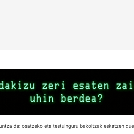
untza da: osatzeko eta testuinguru bakoitzak eskatzen due