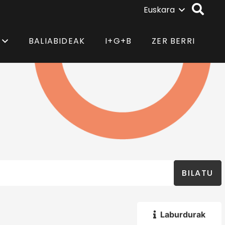
Euskara
BALIABIDEAK
I+G+B
ZER BERRI
BILATU
Laburdurak