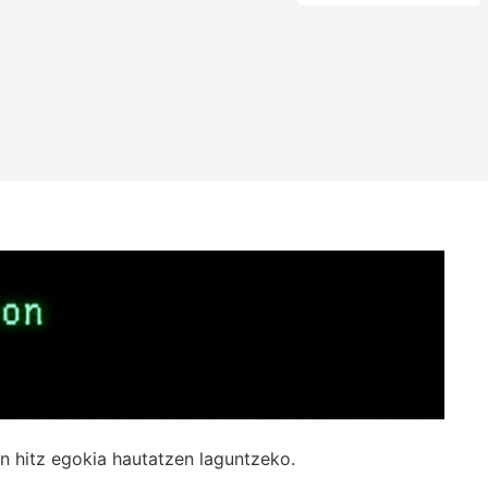
n hitz egokia hautatzen laguntzeko.