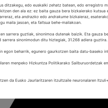
s ditzakegu, edo euskalki zehatz batean, edo erregistro ma
itzen den ala ez: ez baita gauza bera bizkaierako kutsua e
arreraz, eta
andrazko
edo
andrakume
bizkaieraz, esaterako
gu maila jasoan, eta
faltsua
behe-mailakoan.
zten sarrera guztiak, sinonimoa dutenak baizik. Eta gauza b
 sarrera sinonimodun ditu hiztegiak, 31.268 adiera guztira.
in egon beharrik, egunero gaurkotzen baita datu-baseko in
 Sailaren menpeko Hizkuntza Politikarako Sailburuordetza
zen da Eusko Jaurlaritzaren itzultzaile neuronalaren
Itzuli