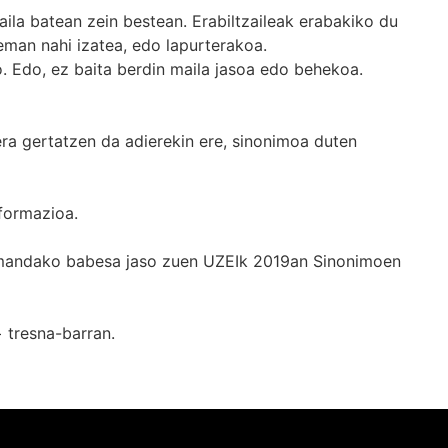
ila batean zein bestean. Erabiltzaileak erabakiko du
man nahi izatea, edo lapurterakoa.
. Edo, ez baita berdin maila jasoa edo behekoa.
era gertatzen da adierekin ere, sinonimoa duten
formazioa.
k emandako babesa jaso zuen UZEIk 2019an Sinonimoen
+
tresna-barran.