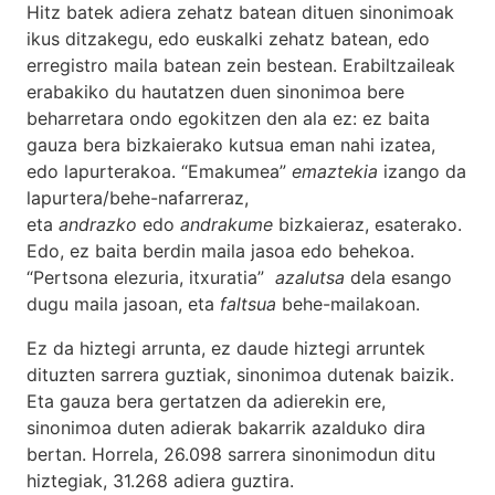
Hitz batek adiera zehatz batean dituen sinonimoak
ikus ditzakegu, edo euskalki zehatz batean, edo
erregistro maila batean zein bestean. Erabiltzaileak
erabakiko du hautatzen duen sinonimoa bere
beharretara ondo egokitzen den ala ez: ez baita
gauza bera bizkaierako kutsua eman nahi izatea,
edo lapurterakoa. “Emakumea”
emaztekia
izango da
lapurtera/behe-nafarreraz,
eta
andrazko
edo
andrakume
bizkaieraz, esaterako.
Edo, ez baita berdin maila jasoa edo behekoa.
“Pertsona elezuria, itxuratia”
azalutsa
dela esango
dugu maila jasoan, eta
faltsua
behe-mailakoan.
Ez da hiztegi arrunta, ez daude hiztegi arruntek
dituzten sarrera guztiak, sinonimoa dutenak baizik.
Eta gauza bera gertatzen da adierekin ere,
sinonimoa duten adierak bakarrik azalduko dira
bertan. Horrela, 26.098 sarrera sinonimodun ditu
hiztegiak, 31.268 adiera guztira.