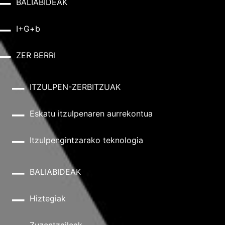
BALIABIDEAK
I+G+b
ZER BERRI
ITZULPEN-ZERBITZUAK
Eskatu itzulpenaren aurrekontua
Itzulpengintzarako teknologia
BALIABIDEAK
Hiztegiak