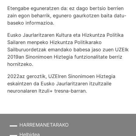
Etengabe eguneratzen da: ez dago bertsio berrien
zain egon beharrik, egunero gaurkotzen baita datu-
baseko informazioa.
Eusko Jaurlaritzaren Kultura eta Hizkuntza Politika
Sailaren menpeko Hizkuntza Politikarako
Sailburuordetzak emandako babesa jaso zuen UZEIk
2019an Sinonimoen Hiztegia funtzionalitate berriz
hornitzeko.
2022az geroztik, UZEIren Sinonimoen Hiztegia
eskaintzen da Eusko Jaurlaritzaren itzultzaile
neuronalaren
Itzuli+
tresna-barran.
HARREMANETARAKO
Helbidea