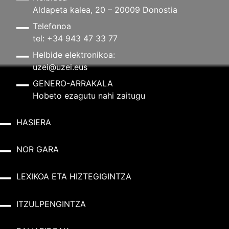
Aldapeta kalea, 20 – 20009 Donostia
Telefonoa
tel: +34 943 47 33 77
Helbide elektronikoa:
uzei@uzei.eus
GENERO-ARRAKALA
Hobeto ezagutu nahi zaitugu
HASIERA
NOR GARA
LEXIKOA ETA HIZTEGIGINTZA
ITZULPENGINTZA