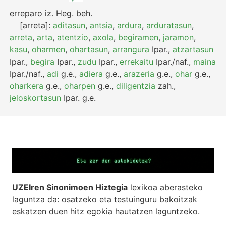
erreparo
iz.
Heg.
beh.
[arreta]:
aditasun
,
antsia
,
ardura
,
arduratasun
,
arreta
,
arta
,
atentzio
,
axola
,
begiramen
,
jaramon
,
kasu
,
oharmen
,
ohartasun
,
arrangura
Ipar.
,
atzartasun
Ipar.
,
begira
Ipar.
,
zudu
Ipar.
,
errekaitu
Ipar./naf.
,
maina
Ipar./naf.
,
adi
g.e.
,
adiera
g.e.
,
arazeria
g.e.
,
ohar
g.e.
,
oharkera
g.e.
,
oharpen
g.e.
,
diligentzia
zah.
,
jeloskortasun
Ipar.
g.e.
UZEIren Sinonimoen Hiztegia
lexikoa aberasteko
laguntza da: osatzeko eta testuinguru bakoitzak
eskatzen duen hitz egokia hautatzen laguntzeko.