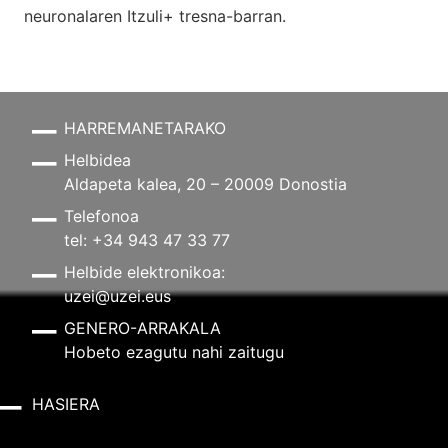
neuronalaren
Itzuli+
tresna-barran.
HARREMANETARAKO
Helbidea
Aldapeta kalea, 20 – 20009 Donostia
Telefonoa
tel: +34 943 47 33 77
Helbide elektronikoa:
uzei@uzei.eus
GENERO-ARRAKALA
Hobeto ezagutu nahi zaitugu
HASIERA