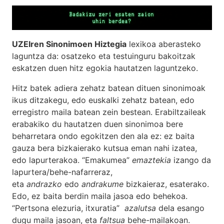
UZEIren Sinonimoen Hiztegia
lexikoa aberasteko
laguntza da: osatzeko eta testuinguru bakoitzak
eskatzen duen hitz egokia hautatzen laguntzeko.
Hitz batek adiera zehatz batean dituen sinonimoak
ikus ditzakegu, edo euskalki zehatz batean, edo
erregistro maila batean zein bestean. Erabiltzaileak
erabakiko du hautatzen duen sinonimoa bere
beharretara ondo egokitzen den ala ez: ez baita
gauza bera bizkaierako kutsua eman nahi izatea,
edo lapurterakoa. “Emakumea”
emaztekia
izango da
lapurtera/behe-nafarreraz,
eta
andrazko
edo
andrakume
bizkaieraz, esaterako.
Edo, ez baita berdin maila jasoa edo behekoa.
“Pertsona elezuria, itxuratia”
azalutsa
dela esango
dugu maila jasoan, eta
faltsua
behe-mailakoan.