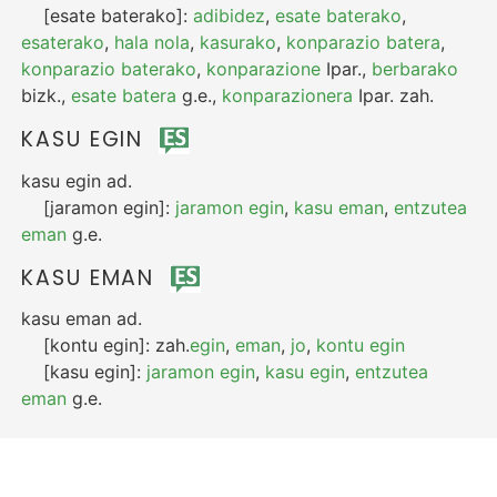
[esate baterako]:
adibidez
,
esate baterako
,
esaterako
,
hala nola
,
kasurako
,
konparazio batera
,
konparazio baterako
,
konparazione
Ipar.
,
berbarako
bizk.
,
esate batera
g.e.
,
konparazionera
Ipar.
zah.
KASU EGIN
kasu egin
ad.
[jaramon egin]:
jaramon egin
,
kasu eman
,
entzutea
eman
g.e.
KASU EMAN
kasu eman
ad.
[kontu egin]:
zah.
egin
,
eman
,
jo
,
kontu egin
[kasu egin]:
jaramon egin
,
kasu egin
,
entzutea
eman
g.e.