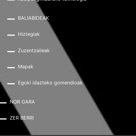
BALIABIDEAK
Hiztegiak
Zuzentzaileak
Mapak
Egoki idazteko gomendioak
NOR GARA
ZER BERRI