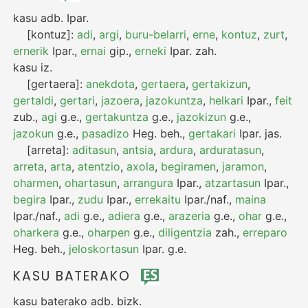
kasu
adb.
Ipar.
[kontuz]:
adi
,
argi
,
buru-belarri
,
erne
,
kontuz
,
zurt
,
ernerik
Ipar.
,
ernai
gip.
,
erneki
Ipar.
zah.
kasu
iz.
[gertaera]:
anekdota
,
gertaera
,
gertakizun
,
gertaldi
,
gertari
,
jazoera
,
jazokuntza
,
helkari
Ipar.
,
feit
zub.
,
agi
g.e.
,
gertakuntza
g.e.
,
jazokizun
g.e.
,
jazokun
g.e.
,
pasadizo
Heg.
beh.
,
gertakari
Ipar.
jas.
[arreta]:
aditasun
,
antsia
,
ardura
,
arduratasun
,
arreta
,
arta
,
atentzio
,
axola
,
begiramen
,
jaramon
,
oharmen
,
ohartasun
,
arrangura
Ipar.
,
atzartasun
Ipar.
,
begira
Ipar.
,
zudu
Ipar.
,
errekaitu
Ipar./naf.
,
maina
Ipar./naf.
,
adi
g.e.
,
adiera
g.e.
,
arazeria
g.e.
,
ohar
g.e.
,
oharkera
g.e.
,
oharpen
g.e.
,
diligentzia
zah.
,
erreparo
Heg.
beh.
,
jeloskortasun
Ipar.
g.e.
KASU BATERAKO
kasu baterako
adb.
bizk.