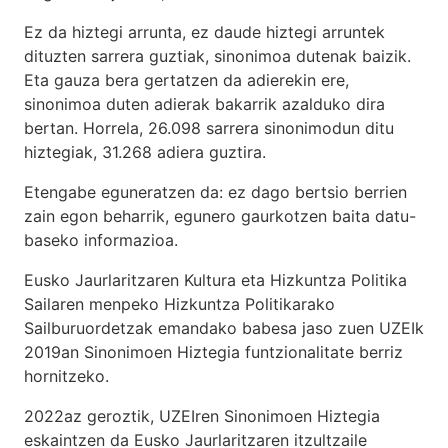
Ez da hiztegi arrunta, ez daude hiztegi arruntek
dituzten sarrera guztiak, sinonimoa dutenak baizik.
Eta gauza bera gertatzen da adierekin ere,
sinonimoa duten adierak bakarrik azalduko dira
bertan. Horrela, 26.098 sarrera sinonimodun ditu
hiztegiak, 31.268 adiera guztira.
Etengabe eguneratzen da: ez dago bertsio berrien
zain egon beharrik, egunero gaurkotzen baita datu-
baseko informazioa.
Eusko Jaurlaritzaren Kultura eta Hizkuntza Politika
Sailaren menpeko Hizkuntza Politikarako
Sailburuordetzak emandako babesa jaso zuen UZEIk
2019an Sinonimoen Hiztegia funtzionalitate berriz
hornitzeko.
2022az geroztik, UZEIren Sinonimoen Hiztegia
eskaintzen da Eusko Jaurlaritzaren itzultzaile