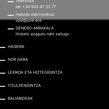
Telefonoa
tel: +34 943 47 33 77
Helbide elektronikoa:
uzei@uzei.eus
GENERO-ARRAKALA
Hobeto ezagutu nahi zaitugu
HASIERA
NOR GARA
LEXIKOA ETA HIZTEGIGINTZA
ITZULPENGINTZA
BALIABIDEAK