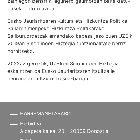
zain egon beharrik, egunero gaurkotzen baita datu-
baseko informazioa.
Eusko Jaurlaritzaren Kultura eta Hizkuntza Politika
Sailaren menpeko Hizkuntza Politikarako
Sailburuordetzak emandako babesa jaso zuen UZEIk
2019an Sinonimoen Hiztegia funtzionalitate berriz
hornitzeko.
2022az geroztik, UZEIren Sinonimoen Hiztegia
eskaintzen da Eusko Jaurlaritzaren itzultzaile
neuronalaren
Itzuli+
tresna-barran.
HARREMANETARAKO
Helbidea
Aldapeta kalea, 20 – 20009 Donostia