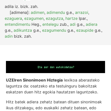
adila
iz.
bizk.
zah.
[adimena]:
adimen
,
adimendu
g.e.
,
arrazoi
,
ezaguera
,
ezagumen
,
ezagutza
,
hartze
Ipar.
,
entendimentu
Heg.
,
entelegu
zub.
,
adi
g.e.
,
adiera
g.e.
,
adikuntza
g.e.
,
ezagumendu
g.e.
,
ezaupide
g.e.
,
adin
bizk.
zah.
UZEIren Sinonimoen Hiztegia
lexikoa aberasteko
laguntza da: osatzeko eta testuinguru bakoitzak
eskatzen duen hitz egokia hautatzen laguntzeko.
Hitz batek adiera zehatz batean dituen sinonimoak
ikus ditzakegu, edo euskalki zehatz batean, edo