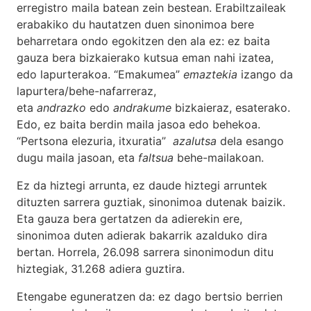
erregistro maila batean zein bestean. Erabiltzaileak
erabakiko du hautatzen duen sinonimoa bere
beharretara ondo egokitzen den ala ez: ez baita
gauza bera bizkaierako kutsua eman nahi izatea,
edo lapurterakoa. “Emakumea”
emaztekia
izango da
lapurtera/behe-nafarreraz,
eta
andrazko
edo
andrakume
bizkaieraz, esaterako.
Edo, ez baita berdin maila jasoa edo behekoa.
“Pertsona elezuria, itxuratia”
azalutsa
dela esango
dugu maila jasoan, eta
faltsua
behe-mailakoan.
Ez da hiztegi arrunta, ez daude hiztegi arruntek
dituzten sarrera guztiak, sinonimoa dutenak baizik.
Eta gauza bera gertatzen da adierekin ere,
sinonimoa duten adierak bakarrik azalduko dira
bertan. Horrela, 26.098 sarrera sinonimodun ditu
hiztegiak, 31.268 adiera guztira.
Etengabe eguneratzen da: ez dago bertsio berrien