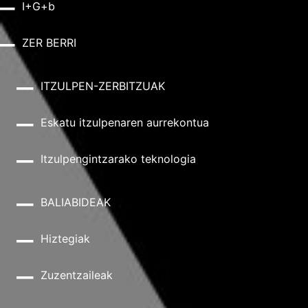
I+G+b
ZER BERRI
ITZULPEN-ZERBITZUAK
Eskatu itzulpenaren aurrekontua
Itzulpengintzarako teknologia
BALIABIDEAK
Hiztegiak
Zuzentzaileak