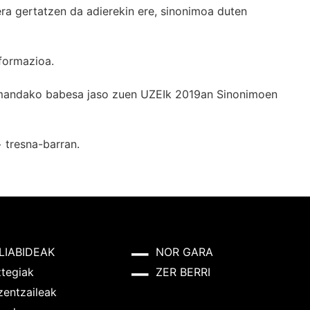
era gertatzen da adierekin ere, sinonimoa duten
formazioa.
k emandako babesa jaso zuen UZEIk 2019an Sinonimoen
+
tresna-barran.
LIABIDEAK
NOR GARA
ztegiak
ZER BERRI
zentzaileak