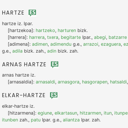
HARTZE
hartze
iz.
Ipar.
[hartzekoa]:
hartzeko
,
harturen
bizk.
[harrera]:
harrera
,
txera
,
begitarte
Ipar.
,
abegi
,
batzarre
[adimena]:
adimen
,
adimendu
g.e.
,
arrazoi
,
ezaguera
,
e
g.e.
,
adila
bizk.
zah.
,
adin
bizk.
zah.
ARNAS HARTZE
arnas hartze
iz.
[arnasaldia]:
arnasaldi
,
arnasgora
,
hasgorapen
,
hatsaldi
ELKAR-HARTZE
elkar-hartze
iz.
[hitzarmena]:
egiune
,
elkartasun
,
hitzarmen
,
itun
,
itunpe
itunben
zah.
,
patu
Ipar.
g.e.
,
aliantza
Ipar.
zah.