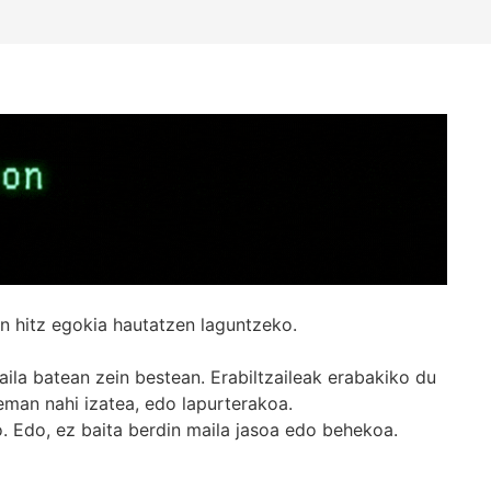
n hitz egokia hautatzen laguntzeko.
ila batean zein bestean. Erabiltzaileak erabakiko du
man nahi izatea, edo lapurterakoa.
. Edo, ez baita berdin maila jasoa edo behekoa.