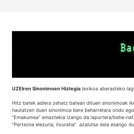
UZEIren Sinonimoen Hiztegia
lexikoa aberasteko lag
Hitz batek adiera zehatz batean dituen sinonimoak iku
hautatzen duen sinonimoa bere beharretara ondo egok
“Emakumea”
emaztekia
izango da lapurtera/behe-naf
“Pertsona elezuria, itxuratia”
azalutsa
dela esango du