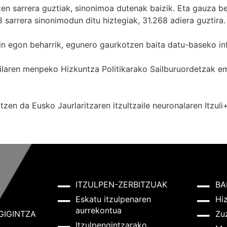
zten sarrera guztiak, sinonimoa dutenak baizik. Eta gauza b
 sarrera sinonimodun ditu hiztegiak, 31.268 adiera guztira.
in egon beharrik, egunero gaurkotzen baita datu-baseko in
 Sailaren menpeko Hizkuntza Politikarako Sailburuordetza
zen da Eusko Jaurlaritzaren itzultzaile neuronalaren
Itzuli
ITZULPEN-ZERBITZUAK
BA
Eskatu itzulpenaren
Hi
aurrekontua
GIGINTZA
Zu
Itzulpengintzarako