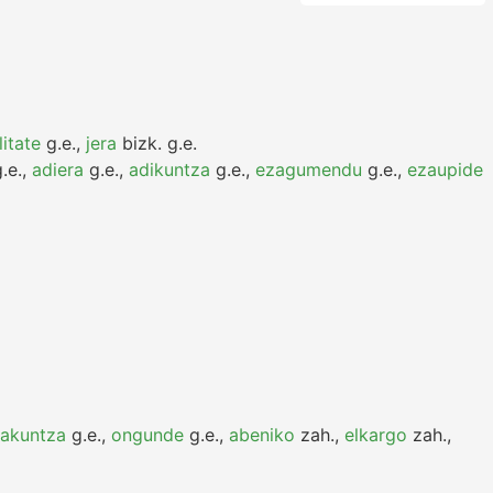
litate
g.e.
,
jera
bizk.
g.e.
.e.
,
adiera
g.e.
,
adikuntza
g.e.
,
ezagumendu
g.e.
,
ezaupide
akuntza
g.e.
,
ongunde
g.e.
,
abeniko
zah.
,
elkargo
zah.
,