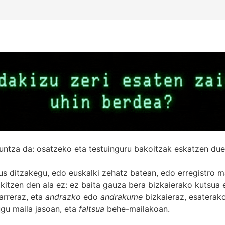
untza da: osatzeko eta testuinguru bakoitzak eskatzen due
s ditzakegu, edo euskalki zehatz batean, edo erregistro ma
itzen den ala ez: ez baita gauza bera bizkaierako kutsua e
arreraz, eta
andrazko
edo
andrakume
bizkaieraz, esaterako
gu maila jasoan, eta
faltsua
behe-mailakoan.