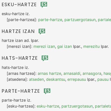
ESKU-HARTZE
esku-hartze
iz.
[parte-hartzea]:
parte-hartze
,
partzuergotasun
,
partal
HARTZE IZAN
hartze izan
ad.
Ipar.
[merezi izan]:
merezi izan
,
gai izan
Ipar.
,
merezitu
Ipar.
HATS-HARTZE
hats-hartze
iz.
[arnas hartzea]:
arnas hartze
,
arnasaldi
,
arnasgora
,
has
[atsedena]:
atseden
,
deskantsu
,
errepausu
Ipar.
,
pausu
I
PARTE-HARTZE
parte-hartze
iz.
[esku-hartzea]:
esku-hartze
,
partzuergotasun
,
partalet