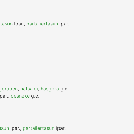
etasun
Ipar.
,
partaliertasun
Ipar.
gorapen
,
hatsaldi
,
hasgora
g.e.
par.
,
desneke
g.e.
asun
Ipar.
,
partaliertasun
Ipar.