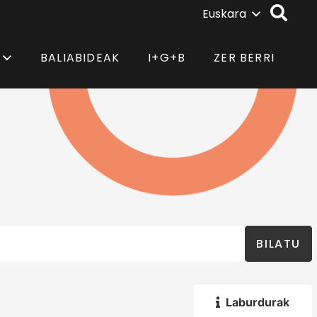
Euskara
BALIABIDEAK
I+G+B
ZER BERRI
BILATU
Laburdurak