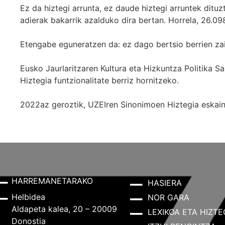
Ez da hiztegi arrunta, ez daude hiztegi arruntek ditu
adierak bakarrik azalduko dira bertan. Horrela, 26.098
Etengabe eguneratzen da: ez dago bertsio berrien za
Eusko Jaurlaritzaren Kultura eta Hizkuntza Politika
Hiztegia funtzionalitate berriz hornitzeko.
2022az geroztik, UZEIren Sinonimoen Hiztegia eskaint
HARREMANETARAKO
HASIERA
Helbidea
NOR GARA
Aldapeta kalea, 20 – 20009
LEXIKOA ETA HIZTE
Donostia