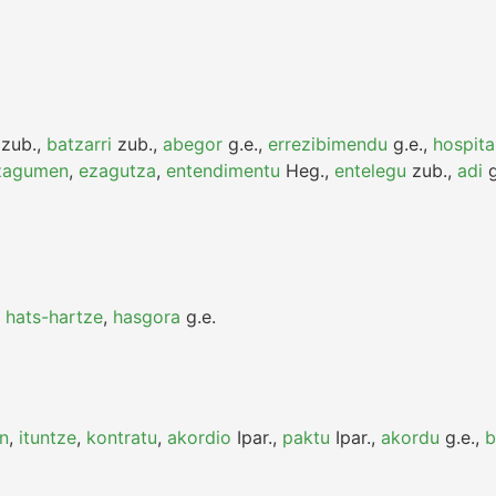
zub.
,
batzarri
zub.
,
abegor
g.e.
,
errezibimendu
g.e.
,
hospita
zagumen
,
ezagutza
,
entendimentu
Heg.
,
entelegu
zub.
,
adi
g
,
hats-hartze
,
hasgora
g.e.
n
,
ituntze
,
kontratu
,
akordio
Ipar.
,
paktu
Ipar.
,
akordu
g.e.
,
b