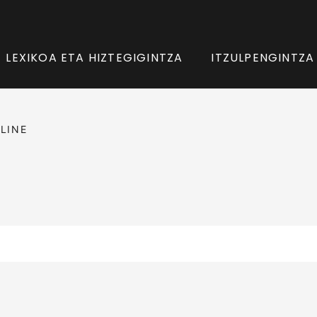
LEXIKOA ETA HIZTEGIGINTZA
ITZULPENGINTZA
LINE