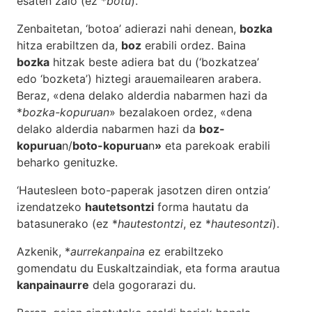
esaten zaio (ez *
botu
).
Zenbaitetan, ‘botoa’ adierazi nahi denean,
bozka
hitza erabiltzen da,
boz
erabili ordez. Baina
bozka
hitzak beste adiera bat du (‘bozkatzea’
edo ‘bozketa’) hiztegi arauemailearen arabera.
Beraz, «dena delako alderdia nabarmen hazi da
*
bozka-kopuruan
» bezalakoen ordez, «dena
delako alderdia nabarmen hazi da
boz-
kopurua
n/
boto-kopurua
n
»
eta parekoak erabili
beharko genituzke.
‘Hautesleen boto-paperak jasotzen diren ontzia’
izendatzeko
hautetsontzi
forma hautatu da
batasunerako (ez *
h
autestontzi
, ez *
hautesontzi
).
Azkenik, *
aurrekanpaina
ez erabiltzeko
gomendatu du Euskaltzaindiak, eta forma arautua
kanpainaurre
dela gogorarazi du.