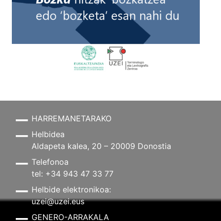
HARREMANETARAKO
Helbidea
Aldapeta kalea, 20 – 20009 Donostia
Telefonoa
tel: +34 943 47 33 77
Helbide elektronikoa:
uzei@uzei.eus
GENERO-ARRAKALA