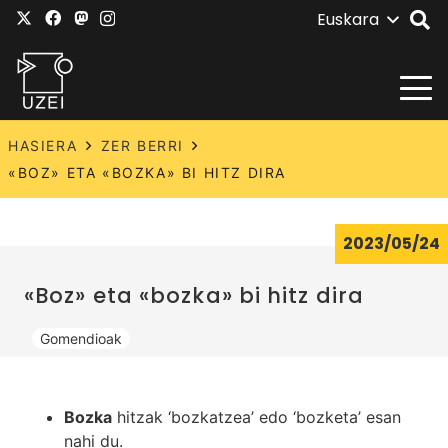
Euskara
HASIERA
ZER BERRI
«BOZ» ETA «BOZKA» BI HITZ DIRA
2023/05/24
«Boz» eta «bozka» bi hitz dira
Gomendioak
Bozka
hitzak ‘bozkatzea’ edo ‘bozketa’ esan
nahi du.