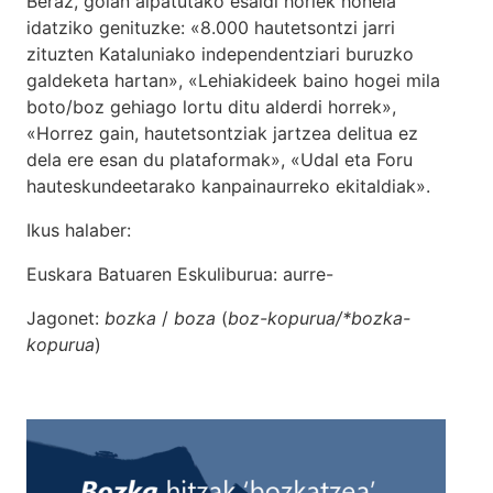
Beraz, goian aipatutako esaldi horiek honela
idatziko genituzke: «8.000 hautetsontzi jarri
zituzten Kataluniako independentziari buruzko
galdeketa hartan», «Lehiakideek baino hogei mila
boto/boz gehiago lortu ditu alderdi horrek»,
«Horrez gain, hautetsontziak jartzea delitua ez
dela ere esan du plataformak», «Udal eta Foru
hauteskundeetarako kanpainaurreko ekitaldiak».
Ikus halaber:
Euskara Batuaren Eskuliburua: aurre-
Jagonet:
bozka
/
boza
(
boz-kopurua/*bozka-
kopurua
)