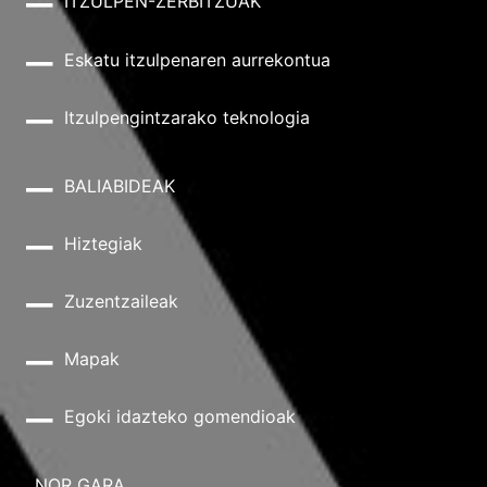
ITZULPEN-ZERBITZUAK
Eskatu itzulpenaren aurrekontua
Itzulpengintzarako teknologia
BALIABIDEAK
Hiztegiak
Zuzentzaileak
Mapak
Egoki idazteko gomendioak
NOR GARA