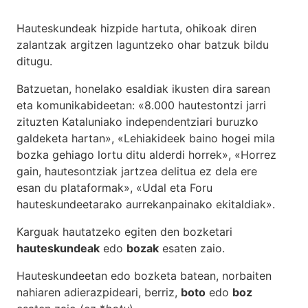
Hauteskundeak hizpide hartuta, ohikoak diren
zalantzak argitzen laguntzeko ohar batzuk bildu
ditugu.
Batzuetan, honelako esaldiak ikusten dira sarean
eta komunikabideetan: «8.000 hautestontzi jarri
zituzten Kataluniako independentziari buruzko
galdeketa hartan», «Lehiakideek baino hogei mila
bozka gehiago lortu ditu alderdi horrek», «Horrez
gain, hautesontziak jartzea delitua ez dela ere
esan du plataformak», «Udal eta Foru
hauteskundeetarako aurrekanpainako ekitaldiak».
Karguak hautatzeko egiten den bozketari
hauteskundeak
edo
bozak
esaten zaio.
Hauteskundeetan edo bozketa batean, norbaiten
nahiaren adierazpideari, berriz,
boto
edo
boz