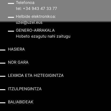
Telefonoa
tel: +34 943 47 33 77
Helbide elektronikoa:
uzei@uzei.eus
GENERO-ARRAKALA
Hobeto ezagutu nahi zaitugu
HASIERA
NOR GARA
LEXIKOA ETA HIZTEGIGINTZA
ITZULPENGINTZA
BALIABIDEAK