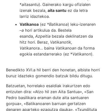
*
aitasantu
). Gainerako kargu ofizialen
izenak bezala,
aita santu
ez da letra
larriz idaztekoa.
Vatikanoa
(ez *
Batikanoa
) leku-izenaren
–
a
hori artikulua da. Bestela
esanda,
Azpeitia
bezala deklinatzen da
hitz hori. Beraz,
Vatikanotik,
Vatikanora
… baina
Vatikanoan
da forma
egokia estandarrerako (ez *
Vatikanon
).
Benedikto XVI.a hil berri den honetan, albiste horri
buruz idazteko gomendio batzuk bildu ditugu.
Batzuetan, horrelako esaldiak irakurtzen edo
entzuten dira: «Atzo hil zen Aita Santua», «San
Pedro basilikara eraman dute aita santuaren
gorpua», «Batikanoaren barruan gertatzen
denaren aparteko ezagutza dauka», «Txundituta