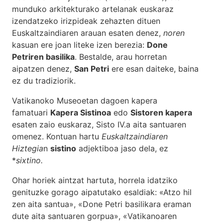
munduko arkitekturako artelanak euskaraz
izendatzeko irizpideak zehazten dituen
Euskaltzaindiaren arauan esaten denez,
noren
kasuan ere joan liteke izen berezia:
Done
Petriren basilika
. Bestalde, arau horretan
aipatzen denez,
San Petri
ere esan daiteke, baina
ez du tradiziorik.
Vatikanoko Museoetan dagoen kapera
famatuari
Kapera Sistinoa
edo
Sistoren kapera
esaten zaio euskaraz, Sisto IV.a aita santuaren
omenez. Kontuan hartu
Euskaltzaindiaren
Hiztegia
n
sistino
adjektiboa jaso dela, ez
*
sixtino.
Ohar horiek aintzat hartuta, horrela idatziko
genituzke gorago aipatutako esaldiak: «Atzo hil
zen aita santua», «Done Petri basilikara eraman
dute aita santuaren gorpua», «Vatikanoaren