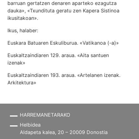
barruan gertatzen denaren aparteko ezagutza
dauka», «Txundituta geratu zen Kapera Sistinoa
ikusitakoan».
Ikus, halaber:
Euskara Batuaren Eskuliburua. «Vatikanoa (-a)»
Euskaltzaindiaren 129. araua. «Aita santuen
izenak»
Euskaltzaindiaren 193. araua. «Artelanen izenak.
Arkitektura»
HARREMANETARAKO
Helbidea
Aldapeta kalea, 20 – 20009 Donostia