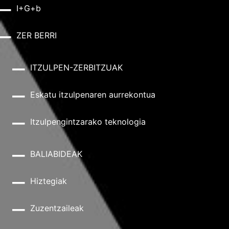
I+G+b
ZER BERRI
ITZULPEN-ZERBITZUAK
Eskatu itzulpenaren aurrekontua
Itzulpengintzarako teknologia
BALIABIDEAK
Hiztegiak
Zuzentzaileak