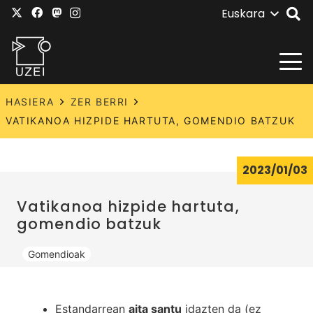
Euskara
HASIERA
ZER BERRI
VATIKANOA HIZPIDE HARTUTA, GOMENDIO BATZUK
2023/01/03
Vatikanoa hizpide hartuta,
gomendio batzuk
Gomendioak
Estandarrean
aita santu
idazten da (ez