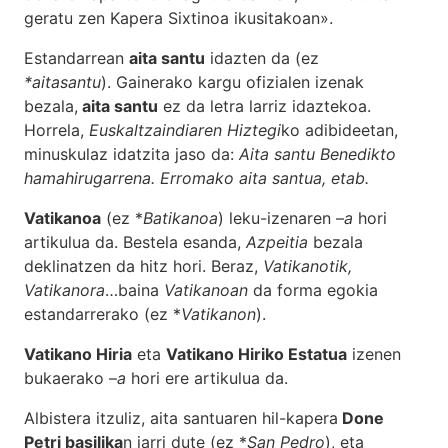
geratu zen Kapera Sixtinoa ikusitakoan».
Estandarrean
aita santu
idazten da (ez
*aitasantu
). Gainerako kargu ofizialen izenak
bezala,
aita santu
ez da letra larriz idaztekoa.
Horrela,
Euskaltzaindiaren Hiztegi
ko adibideetan,
minuskulaz idatzita jaso da:
Aita santu Benedikto
hamahirugarrena. Erromako aita santua, etab.
Vatikanoa
(ez *
Batikanoa
) leku-izenaren –
a
hori
artikulua da. Bestela esanda,
Azpeitia
bezala
deklinatzen da hitz hori. Beraz,
Vatikanotik,
Vatikanora
…baina
Vatikanoan
da forma egokia
estandarrerako (ez *
Vatikanon
).
Vatikano Hiria
eta
Vatikano Hiriko Estatua
izenen
bukaerako –
a
hori ere artikulua da.
Albistera itzuliz, aita santuaren hil-kapera
Done
Petri basilika
n jarri dute (ez *
San Pedro
), eta