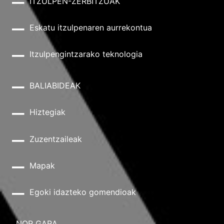
ITZULPEN-ZERBITZUAK
Eskatu itzulpenaren aurrekontua
Itzulpengintzarako teknologia
BALIABIDEAK
Hiztegiak
Zuzentzaileak
Mapak
Egoki idazteko gomendioak
NOR GARA