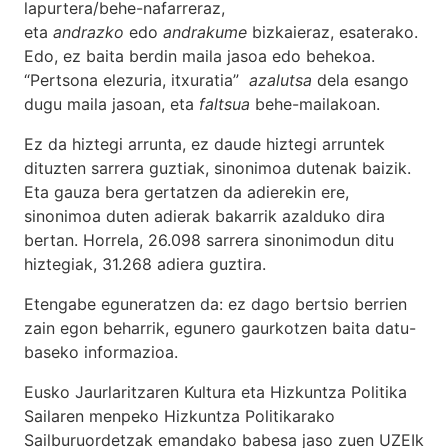
lapurtera/behe-nafarreraz,
eta
andrazko
edo
andrakume
bizkaieraz, esaterako.
Edo, ez baita berdin maila jasoa edo behekoa.
“Pertsona elezuria, itxuratia”
azalutsa
dela esango
dugu maila jasoan, eta
faltsua
behe-mailakoan.
Ez da hiztegi arrunta, ez daude hiztegi arruntek
dituzten sarrera guztiak, sinonimoa dutenak baizik.
Eta gauza bera gertatzen da adierekin ere,
sinonimoa duten adierak bakarrik azalduko dira
bertan. Horrela, 26.098 sarrera sinonimodun ditu
hiztegiak, 31.268 adiera guztira.
Etengabe eguneratzen da: ez dago bertsio berrien
zain egon beharrik, egunero gaurkotzen baita datu-
baseko informazioa.
Eusko Jaurlaritzaren Kultura eta Hizkuntza Politika
Sailaren menpeko Hizkuntza Politikarako
Sailburuordetzak emandako babesa jaso zuen UZEIk