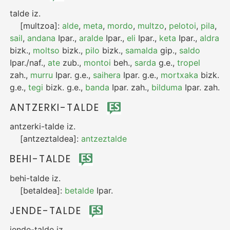
talde
iz.
[multzoa]:
alde
,
meta
,
mordo
,
multzo
,
pelotoi
,
pila
,
sail
,
andana
Ipar.
,
aralde
Ipar.
,
eli
Ipar.
,
keta
Ipar.
,
aldra
bizk.
,
moltso
bizk.
,
pilo
bizk.
,
samalda
gip.
,
saldo
Ipar./naf.
,
ate
zub.
,
montoi
beh.
,
sarda
g.e.
,
tropel
zah.
,
murru
Ipar.
g.e.
,
saihera
Ipar.
g.e.
,
mortxaka
bizk.
g.e.
,
tegi
bizk.
g.e.
,
banda
Ipar.
zah.
,
bilduma
Ipar.
zah.
ANTZERKI-TALDE
antzerki-talde
iz.
[antzeztaldea]:
antzeztalde
BEHI-TALDE
behi-talde
iz.
[betaldea]:
betalde
Ipar.
JENDE-TALDE
jende-talde
iz.