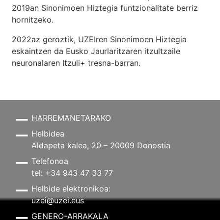
2019an Sinonimoen Hiztegia funtzionalitate berriz
hornitzeko.
2022az geroztik, UZEIren Sinonimoen Hiztegia
eskaintzen da Eusko Jaurlaritzaren itzultzaile
neuronalaren
Itzuli+
tresna-barran.
HARREMANETARAKO
Helbidea
Aldapeta kalea, 20 – 20009 Donostia
Telefonoa
tel: +34 943 47 33 77
Helbide elektronikoa:
uzei@uzei.eus
GENERO-ARRAKALA