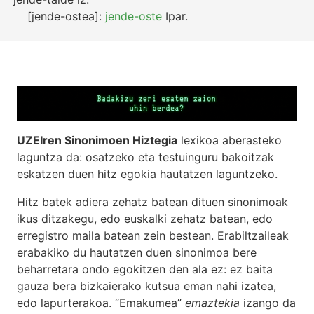
[jende-ostea]:
jende-oste
Ipar.
UZEIren Sinonimoen Hiztegia
lexikoa aberasteko
laguntza da: osatzeko eta testuinguru bakoitzak
eskatzen duen hitz egokia hautatzen laguntzeko.
Hitz batek adiera zehatz batean dituen sinonimoak
ikus ditzakegu, edo euskalki zehatz batean, edo
erregistro maila batean zein bestean. Erabiltzaileak
erabakiko du hautatzen duen sinonimoa bere
beharretara ondo egokitzen den ala ez: ez baita
gauza bera bizkaierako kutsua eman nahi izatea,
edo lapurterakoa. “Emakumea”
emaztekia
izango da