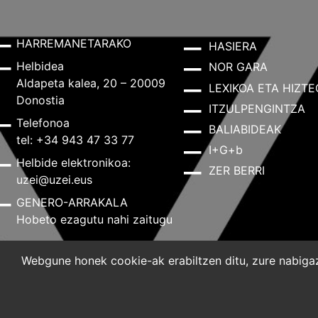
HARREMANETARAKO
HASIERA
Helbidea
NOR GARA
Aldapeta kalea, 20 – 20009
LEXIKOA ETA HIZTE
Donostia
ITZULPENGINTZA
Telefonoa
BALIABIDEAK
tel: +34 943 47 33 77
I+G+b
Helbide elektronikoa:
ZER BERRI
uzei@uzei.eus
GENERO-ARRAKALA
Hobeto ezagutu nahi zaitugu
Webgune honek cookie-ak erabiltzen ditu, zure nabigazi
Lege-oharra
Pribatutasun-politika
Cookie-politik