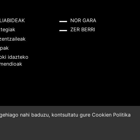
LIABIDEAK
NOR GARA
ztegiak
ZER BERRI
zentzaileak
pak
oki idazteko
mendioak
o gehiago nahi baduzu, kontsultatu gure
Cookien Politika