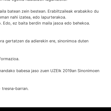
ila batean zein bestean. Erabiltzaileak erabakiko du
man nahi izatea, edo lapurterakoa.
. Edo, ez baita berdin maila jasoa edo behekoa.
era gertatzen da adierekin ere, sinonimoa duten
formazioa.
k emandako babesa jaso zuen UZEIk 2019an Sinonimoen
+
tresna-barran.