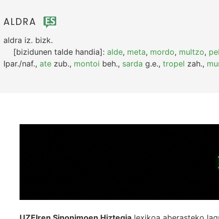
ALDRA
aldra
iz.
bizk.
[bizidunen talde handia]:
alde
,
meta
,
mordo
,
multzo
,
pe
Ipar./naf.
,
ate
zub.
,
montoi
beh.
,
sarda
g.e.
,
tropel
zah.
,
mu
UZEIren Sinonimoen Hiztegia
lexikoa aberasteko lag