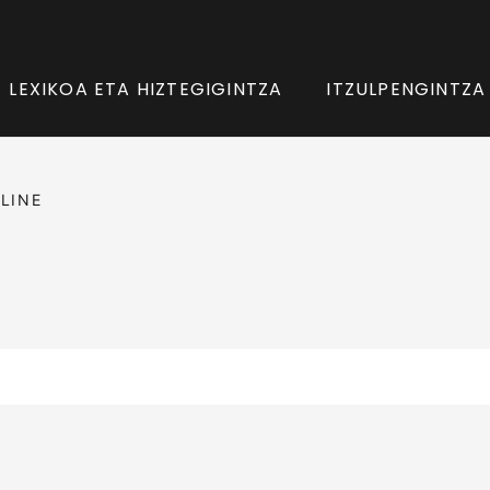
LEXIKOA ETA HIZTEGIGINTZA
ITZULPENGINTZA
LINE