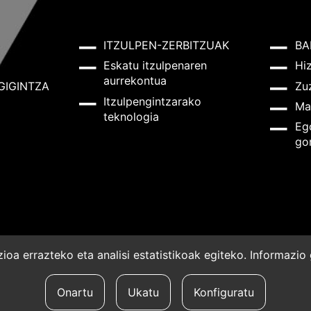
ITZULPEN-ZERBITZUAK
BA
Eskatu itzulpenaren
Hi
aurrekontua
GIGINTZA
Zu
Itzulpengintzarako
Ma
teknologia
Eg
go
oa errazteko eta analisi estatistikoak egiteko. Informazi
a
Onartu
Ukatu
Konfiguratu