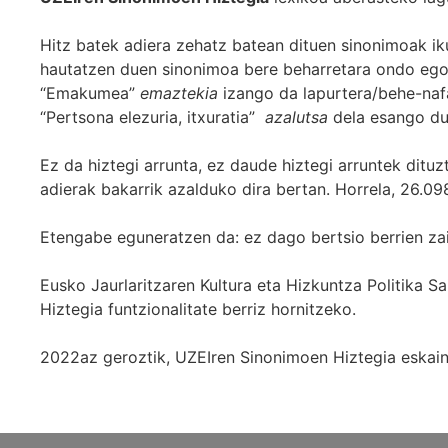
Hitz batek adiera zehatz batean dituen sinonimoak iku
hautatzen duen sinonimoa bere beharretara ondo egok
“Emakumea”
emaztekia
izango da lapurtera/behe-naf
“Pertsona elezuria, itxuratia”
azalutsa
dela esango du
Ez da hiztegi arrunta, ez daude hiztegi arruntek ditu
adierak bakarrik azalduko dira bertan. Horrela, 26.098
Etengabe eguneratzen da: ez dago bertsio berrien za
Eusko Jaurlaritzaren Kultura eta Hizkuntza Politika
Hiztegia funtzionalitate berriz hornitzeko.
2022az geroztik, UZEIren Sinonimoen Hiztegia eskaint