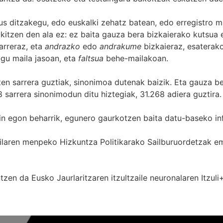
s ditzakegu, edo euskalki zehatz batean, edo erregistro ma
itzen den ala ez: ez baita gauza bera bizkaierako kutsua e
arreraz, eta
andrazko
edo
andrakume
bizkaieraz, esaterako
gu maila jasoan, eta
faltsua
behe-mailakoan.
zten sarrera guztiak, sinonimoa dutenak baizik. Eta gauza b
 sarrera sinonimodun ditu hiztegiak, 31.268 adiera guztira.
in egon beharrik, egunero gaurkotzen baita datu-baseko in
 Sailaren menpeko Hizkuntza Politikarako Sailburuordetza
zen da Eusko Jaurlaritzaren itzultzaile neuronalaren
Itzuli