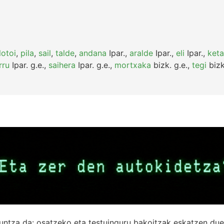
lotoi
,
pila
,
sail
,
talde
,
andana
Ipar.
,
aralde
Ipar.
,
eli
Ipar.
,
keta
rru
Ipar.
g.e.
,
saihera
Ipar.
g.e.
,
mortxaka
bizk.
g.e.
,
tegi
bizk
untza da: osatzeko eta testuinguru bakoitzak eskatzen due