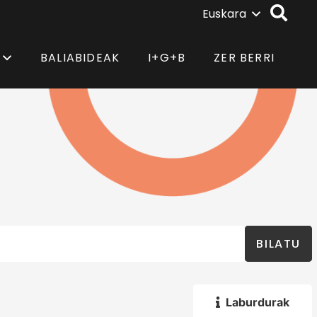
Euskara
BALIABIDEAK
I+G+B
ZER BERRI
BILATU
Laburdurak