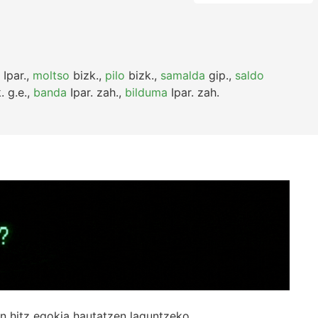
Ipar.
,
moltso
bizk.
,
pilo
bizk.
,
samalda
gip.
,
saldo
.
g.e.
,
banda
Ipar.
zah.
,
bilduma
Ipar.
zah.
n hitz egokia hautatzen laguntzeko.