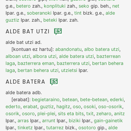
g.e.
,
betero
zah.
,
konplituki
zah.
,
seko
gip.
beh.
,
net
Ipar.
g.e.
,
soberanoki
Ipar.
g.e.
,
tint
bizk.
g.e.
,
alde
guztiz
Ipar.
zah.
,
beteki
Ipar.
zah.
ALDE BAT UTZI
alde bat utzi
ad.
[kontuan ez hartu]:
abandonatu
,
albo batera utzi
,
alboan utzi
,
albora utzi
,
alde batera utzi
,
bazterrean
laga
,
bazterrera eman
,
bazterrera utzi
,
bertan behera
laga
,
bertan behera utzi
,
utzietsi
Ipar.
ALDE BATERA
alde batera
adb.
[erabat]:
begietaraino
,
betean
,
bete-betean
,
ederki
,
ederto
,
erabat
,
guztiz
,
hagitz
,
oso
,
osoki
,
oso-osorik
,
osorik
,
osoro
,
plei-plei
,
sits eta bits
,
txit
,
zeharo
,
anitz
Ipar.
,
arras
Ipar.
,
arrunt
Ipar.
,
biziki
Ipar.
,
gain-gainetik
Ipar.
,
tinketz
Ipar.
,
tutarrez
bizk.
,
osotoro
gip.
,
alde