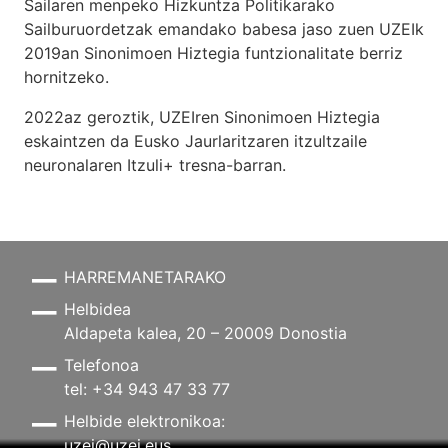
Sailaren menpeko Hizkuntza Politikarako
Sailburuordetzak emandako babesa jaso zuen UZEIk
2019an Sinonimoen Hiztegia funtzionalitate berriz
hornitzeko.
2022az geroztik, UZEIren Sinonimoen Hiztegia
eskaintzen da Eusko Jaurlaritzaren itzultzaile
neuronalaren
Itzuli+
tresna-barran.
HARREMANETARAKO
Helbidea
Aldapeta kalea, 20 – 20009 Donostia
Telefonoa
tel: +34 943 47 33 77
Helbide elektronikoa:
uzei@uzei.eus