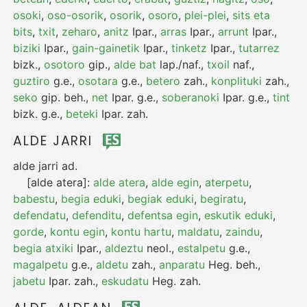
osoki
,
oso-osorik
,
osorik
,
osoro
,
plei-plei
,
sits eta
bits
,
txit
,
zeharo
,
anitz
Ipar.
,
arras
Ipar.
,
arrunt
Ipar.
,
biziki
Ipar.
,
gain-gainetik
Ipar.
,
tinketz
Ipar.
,
tutarrez
bizk.
,
osotoro
gip.
,
alde bat
lap./naf.
,
txoil
naf.
,
guztiro
g.e.
,
osotara
g.e.
,
betero
zah.
,
konplituki
zah.
,
seko
gip.
beh.
,
net
Ipar.
g.e.
,
soberanoki
Ipar.
g.e.
,
tint
bizk.
g.e.
,
beteki
Ipar.
zah.
ALDE JARRI
alde jarri
ad.
[alde atera]:
alde atera
,
alde egin
,
aterpetu
,
babestu
,
begia eduki
,
begiak eduki
,
begiratu
,
defendatu
,
defenditu
,
defentsa egin
,
eskutik eduki
,
gorde
,
kontu egin
,
kontu hartu
,
maldatu
,
zaindu
,
begia atxiki
Ipar.
,
aldeztu
neol.
,
estalpetu
g.e.
,
magalpetu
g.e.
,
aldetu
zah.
,
anparatu
Heg.
beh.
,
jabetu
Ipar.
zah.
,
eskudatu
Heg.
zah.