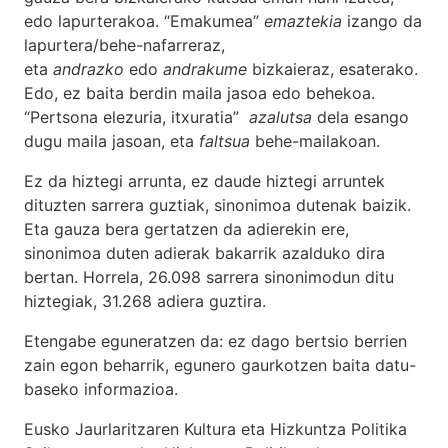
edo lapurterakoa. “Emakumea”
emaztekia
izango da
lapurtera/behe-nafarreraz,
eta
andrazko
edo
andrakume
bizkaieraz, esaterako.
Edo, ez baita berdin maila jasoa edo behekoa.
“Pertsona elezuria, itxuratia”
azalutsa
dela esango
dugu maila jasoan, eta
faltsua
behe-mailakoan.
Ez da hiztegi arrunta, ez daude hiztegi arruntek
dituzten sarrera guztiak, sinonimoa dutenak baizik.
Eta gauza bera gertatzen da adierekin ere,
sinonimoa duten adierak bakarrik azalduko dira
bertan. Horrela, 26.098 sarrera sinonimodun ditu
hiztegiak, 31.268 adiera guztira.
Etengabe eguneratzen da: ez dago bertsio berrien
zain egon beharrik, egunero gaurkotzen baita datu-
baseko informazioa.
Eusko Jaurlaritzaren Kultura eta Hizkuntza Politika