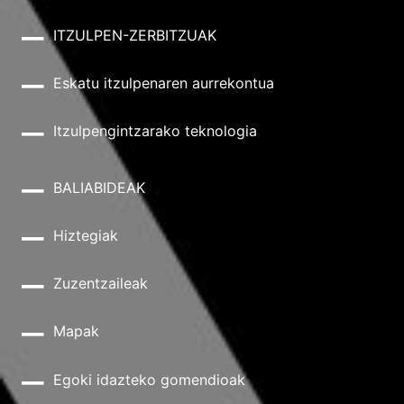
ITZULPEN-ZERBITZUAK
Eskatu itzulpenaren aurrekontua
Itzulpengintzarako teknologia
BALIABIDEAK
Hiztegiak
Zuzentzaileak
Mapak
Egoki idazteko gomendioak