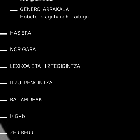
GENERO-ARRAKALA
Hobeto ezagutu nahi zaitugu
HASIERA
NOR GARA
LEXIKOA ETA HIZTEGIGINTZA
ITZULPENGINTZA
BALIABIDEAK
I+G+b
ZER BERRI