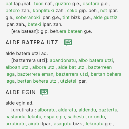
bat
lap./naf.
,
txoil
naf.
,
guztiro
g.e.
,
osotara
g.e.
,
betero
zah.
,
konplituki
zah.
,
seko
gip.
beh.
,
net
Ipar.
g.e.
,
soberanoki
Ipar.
g.e.
,
tint
bizk.
g.e.
,
alde guztiz
Ipar.
zah.
,
beteki
Ipar.
zah.
[era batean]:
gip.
beh.
era batean
g.e.
ALDE BATERA UTZI
alde batera utzi
ad.
[bazterrera utzi]:
abandonatu
,
albo batera utzi
,
alboan utzi
,
albora utzi
,
alde bat utzi
,
bazterrean
laga
,
bazterrera eman
,
bazterrera utzi
,
bertan behera
laga
,
bertan behera utzi
,
utzietsi
Ipar.
ALDE EGIN
alde egin
ad.
[urrutiratu]:
alboratu
,
aldaratu
,
aldendu
,
baztertu
,
hastandu
,
lekutu
,
ospa egin
,
saihestu
,
urrundu
,
urrutiratu
,
airatu
Ipar.
,
asagotu
bizk.
,
lekuratu
g.e.
,