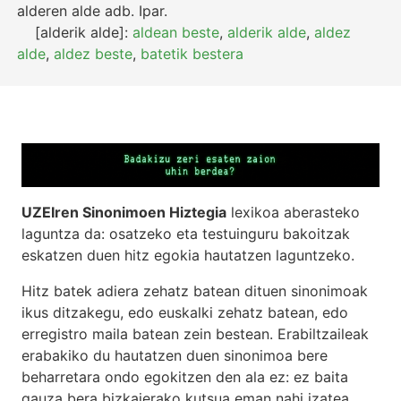
alderen alde
adb.
Ipar.
[alderik alde]:
aldean beste
,
alderik alde
,
aldez
alde
,
aldez beste
,
batetik bestera
UZEIren Sinonimoen Hiztegia
lexikoa aberasteko
laguntza da: osatzeko eta testuinguru bakoitzak
eskatzen duen hitz egokia hautatzen laguntzeko.
Hitz batek adiera zehatz batean dituen sinonimoak
ikus ditzakegu, edo euskalki zehatz batean, edo
erregistro maila batean zein bestean. Erabiltzaileak
erabakiko du hautatzen duen sinonimoa bere
beharretara ondo egokitzen den ala ez: ez baita
gauza bera bizkaierako kutsua eman nahi izatea,