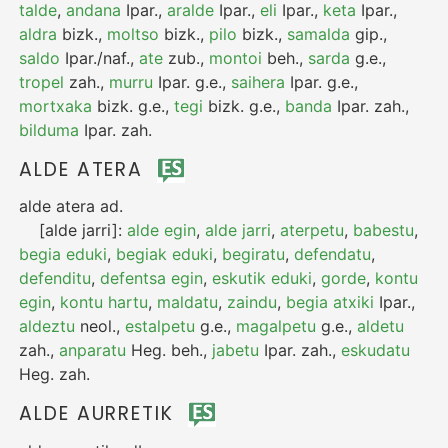
talde
,
andana
Ipar.
,
aralde
Ipar.
,
eli
Ipar.
,
keta
Ipar.
,
aldra
bizk.
,
moltso
bizk.
,
pilo
bizk.
,
samalda
gip.
,
saldo
Ipar./naf.
,
ate
zub.
,
montoi
beh.
,
sarda
g.e.
,
tropel
zah.
,
murru
Ipar.
g.e.
,
saihera
Ipar.
g.e.
,
mortxaka
bizk.
g.e.
,
tegi
bizk.
g.e.
,
banda
Ipar.
zah.
,
bilduma
Ipar.
zah.
ALDE ATERA
alde atera
ad.
[alde jarri]:
alde egin
,
alde jarri
,
aterpetu
,
babestu
,
begia eduki
,
begiak eduki
,
begiratu
,
defendatu
,
defenditu
,
defentsa egin
,
eskutik eduki
,
gorde
,
kontu
egin
,
kontu hartu
,
maldatu
,
zaindu
,
begia atxiki
Ipar.
,
aldeztu
neol.
,
estalpetu
g.e.
,
magalpetu
g.e.
,
aldetu
zah.
,
anparatu
Heg.
beh.
,
jabetu
Ipar.
zah.
,
eskudatu
Heg.
zah.
ALDE AURRETIK