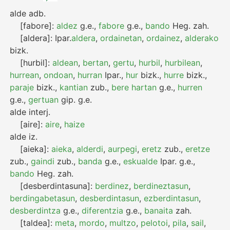
alde
adb.
[fabore]:
aldez
g.e.
,
fabore
g.e.
,
bando
Heg.
zah.
[aldera]:
Ipar.
aldera
,
ordainetan
,
ordainez
,
alderako
bizk.
[hurbil]:
aldean
,
bertan
,
gertu
,
hurbil
,
hurbilean
,
hurrean
,
ondoan
,
hurran
Ipar.
,
hur
bizk.
,
hurre
bizk.
,
paraje
bizk.
,
kantian
zub.
,
bere hartan
g.e.
,
hurren
g.e.
,
gertuan
gip.
g.e.
alde
interj.
[aire]:
aire
,
haize
alde
iz.
[aieka]:
aieka
,
alderdi
,
aurpegi
,
eretz
zub.
,
eretze
zub.
,
gaindi
zub.
,
banda
g.e.
,
eskualde
Ipar.
g.e.
,
bando
Heg.
zah.
[desberdintasuna]:
berdinez
,
berdineztasun
,
berdingabetasun
,
desberdintasun
,
ezberdintasun
,
desberdintza
g.e.
,
diferentzia
g.e.
,
banaita
zah.
[taldea]:
meta
,
mordo
,
multzo
,
pelotoi
,
pila
,
sail
,