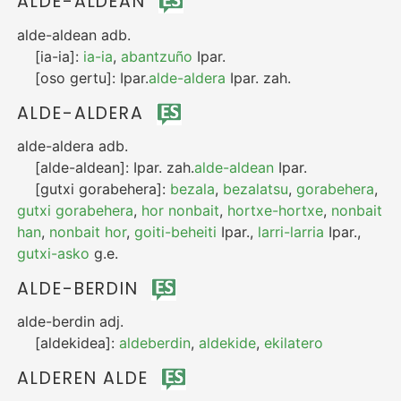
ALDE-ALDEAN
alde-aldean
adb.
[ia-ia]:
ia-ia
,
abantzuño
Ipar.
[oso gertu]:
Ipar.
alde-aldera
Ipar.
zah.
ALDE-ALDERA
alde-aldera
adb.
[alde-aldean]:
Ipar.
zah.
alde-aldean
Ipar.
[gutxi gorabehera]:
bezala
,
bezalatsu
,
gorabehera
,
gutxi gorabehera
,
hor nonbait
,
hortxe-hortxe
,
nonbait
han
,
nonbait hor
,
goiti-beheiti
Ipar.
,
larri-larria
Ipar.
,
gutxi-asko
g.e.
ALDE-BERDIN
alde-berdin
adj.
[aldekidea]:
aldeberdin
,
aldekide
,
ekilatero
ALDEREN ALDE