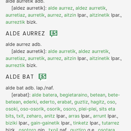
alde aurretik
adb.
[aldez aurretik]:
alde aurrez
,
aldez aurretik
,
aurretiaz
,
aurretik
,
aurrez
,
aitzin
Ipar.
,
aitzinetik
Ipar.
,
aurreztik
bizk.
ALDE AURREZ
alde aurrez
adb.
[aldez aurretik]:
alde aurretik
,
aldez aurretik
,
aurretiaz
,
aurretik
,
aurrez
,
aitzin
Ipar.
,
aitzinetik
Ipar.
,
aurreztik
bizk.
ALDE BAT
alde bat
adb.
lap./naf.
[erabat]:
alde batera
,
begietaraino
,
betean
,
bete-
betean
,
ederki
,
ederto
,
erabat
,
guztiz
,
hagitz
,
oso
,
osoki
,
oso-osorik
,
osorik
,
osoro
,
plei-plei
,
sits eta
bits
,
txit
,
zeharo
,
anitz
Ipar.
,
arras
Ipar.
,
arrunt
Ipar.
,
biziki
Ipar.
,
gain-gainetik
Ipar.
,
tinketz
Ipar.
,
tutarrez
bizk.
,
osotoro
gip.
,
txoil
naf.
,
guztiro
g.e.
,
osotara