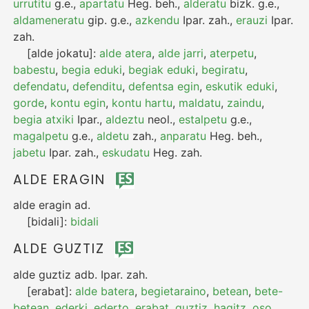
urrutitu
g.e.
,
apartatu
Heg.
beh.
,
alderatu
bizk.
g.e.
,
aldameneratu
gip.
g.e.
,
azkendu
Ipar.
zah.
,
erauzi
Ipar.
zah.
[alde jokatu]:
alde atera
,
alde jarri
,
aterpetu
,
babestu
,
begia eduki
,
begiak eduki
,
begiratu
,
defendatu
,
defenditu
,
defentsa egin
,
eskutik eduki
,
gorde
,
kontu egin
,
kontu hartu
,
maldatu
,
zaindu
,
begia atxiki
Ipar.
,
aldeztu
neol.
,
estalpetu
g.e.
,
magalpetu
g.e.
,
aldetu
zah.
,
anparatu
Heg.
beh.
,
jabetu
Ipar.
zah.
,
eskudatu
Heg.
zah.
ALDE ERAGIN
alde eragin
ad.
[bidali]:
bidali
ALDE GUZTIZ
alde guztiz
adb.
Ipar.
zah.
[erabat]:
alde batera
,
begietaraino
,
betean
,
bete-
betean
,
ederki
,
ederto
,
erabat
,
guztiz
,
hagitz
,
oso
,