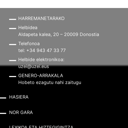
HARREMANETARAKO
Helbidea
Aldapeta kalea, 20 – 20009 Donostia
Telefonoa
tel: +34 943 47 33 77
Helbide elektronikoa:
uzei@uzei.eus
GENERO-ARRAKALA
Hobeto ezagutu nahi zaitugu
HASIERA
NOR GARA
LEXIKOA ETA HIZTEGIGINTZA