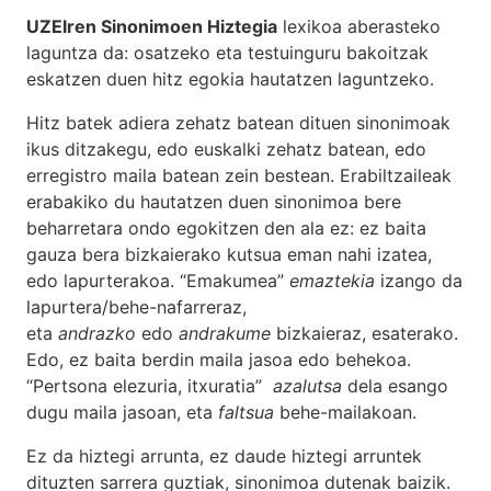
UZEIren Sinonimoen Hiztegia
lexikoa aberasteko
laguntza da: osatzeko eta testuinguru bakoitzak
eskatzen duen hitz egokia hautatzen laguntzeko.
Hitz batek adiera zehatz batean dituen sinonimoak
ikus ditzakegu, edo euskalki zehatz batean, edo
erregistro maila batean zein bestean. Erabiltzaileak
erabakiko du hautatzen duen sinonimoa bere
beharretara ondo egokitzen den ala ez: ez baita
gauza bera bizkaierako kutsua eman nahi izatea,
edo lapurterakoa. “Emakumea”
emaztekia
izango da
lapurtera/behe-nafarreraz,
eta
andrazko
edo
andrakume
bizkaieraz, esaterako.
Edo, ez baita berdin maila jasoa edo behekoa.
“Pertsona elezuria, itxuratia”
azalutsa
dela esango
dugu maila jasoan, eta
faltsua
behe-mailakoan.
Ez da hiztegi arrunta, ez daude hiztegi arruntek
dituzten sarrera guztiak, sinonimoa dutenak baizik.