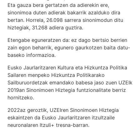
Eta gauza bera gertatzen da adierekin ere,
sinonimoa duten adierak bakarrik azalduko dira
bertan. Horrela, 26.098 sarrera sinonimodun ditu
hiztegiak, 31.268 adiera guztira.
Etengabe eguneratzen da: ez dago bertsio berrien
zain egon beharrik, egunero gaurkotzen baita datu-
baseko informazioa.
Eusko Jaurlaritzaren Kultura eta Hizkuntza Politika
Sailaren menpeko Hizkuntza Politikarako
Sailburuordetzak emandako babesa jaso zuen UZEIk
2019an Sinonimoen Hiztegia funtzionalitate berriz
hornitzeko.
2022az geroztik, UZEIren Sinonimoen Hiztegia
eskaintzen da Eusko Jaurlaritzaren itzultzaile
neuronalaren
Itzuli+
tresna-barran.