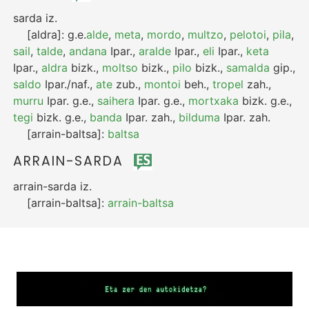
sarda
iz.
[aldra]:
g.e.
alde
,
meta
,
mordo
,
multzo
,
pelotoi
,
pila
,
sail
,
talde
,
andana
Ipar.
,
aralde
Ipar.
,
eli
Ipar.
,
keta
Ipar.
,
aldra
bizk.
,
moltso
bizk.
,
pilo
bizk.
,
samalda
gip.
,
saldo
Ipar./naf.
,
ate
zub.
,
montoi
beh.
,
tropel
zah.
,
murru
Ipar.
g.e.
,
saihera
Ipar.
g.e.
,
mortxaka
bizk.
g.e.
,
tegi
bizk.
g.e.
,
banda
Ipar.
zah.
,
bilduma
Ipar.
zah.
[arrain-baltsa]:
baltsa
ARRAIN-SARDA
arrain-sarda
iz.
[arrain-baltsa]:
arrain-baltsa