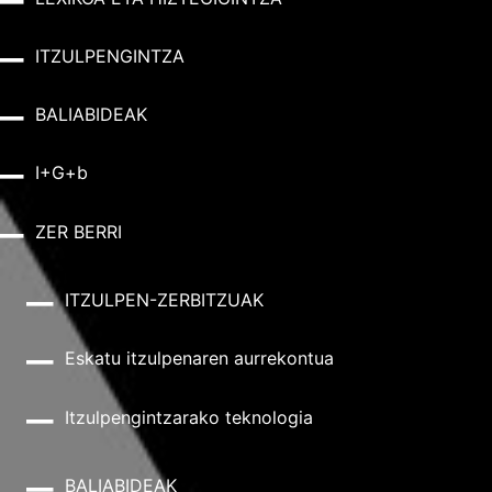
ITZULPENGINTZA
BALIABIDEAK
I+G+b
ZER BERRI
ITZULPEN-ZERBITZUAK
Eskatu itzulpenaren aurrekontua
Itzulpengintzarako teknologia
BALIABIDEAK