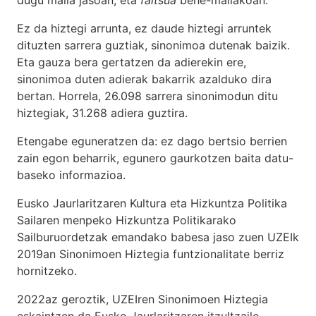
Ez da hiztegi arrunta, ez daude hiztegi arruntek
dituzten sarrera guztiak, sinonimoa dutenak baizik.
Eta gauza bera gertatzen da adierekin ere,
sinonimoa duten adierak bakarrik azalduko dira
bertan. Horrela, 26.098 sarrera sinonimodun ditu
hiztegiak, 31.268 adiera guztira.
Etengabe eguneratzen da: ez dago bertsio berrien
zain egon beharrik, egunero gaurkotzen baita datu-
baseko informazioa.
Eusko Jaurlaritzaren Kultura eta Hizkuntza Politika
Sailaren menpeko Hizkuntza Politikarako
Sailburuordetzak emandako babesa jaso zuen UZEIk
2019an Sinonimoen Hiztegia funtzionalitate berriz
hornitzeko.
2022az geroztik, UZEIren Sinonimoen Hiztegia
eskaintzen da Eusko Jaurlaritzaren itzultzaile