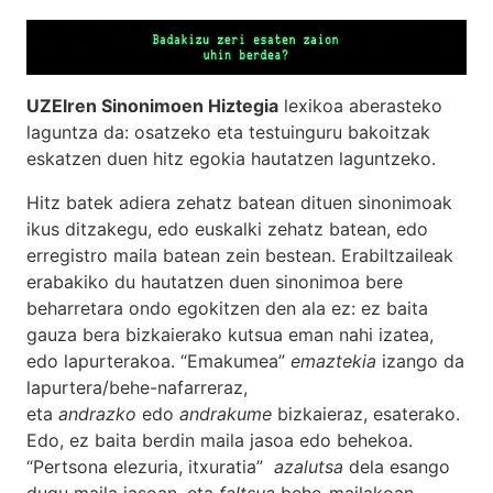
UZEIren Sinonimoen Hiztegia
lexikoa aberasteko
laguntza da: osatzeko eta testuinguru bakoitzak
eskatzen duen hitz egokia hautatzen laguntzeko.
Hitz batek adiera zehatz batean dituen sinonimoak
ikus ditzakegu, edo euskalki zehatz batean, edo
erregistro maila batean zein bestean. Erabiltzaileak
erabakiko du hautatzen duen sinonimoa bere
beharretara ondo egokitzen den ala ez: ez baita
gauza bera bizkaierako kutsua eman nahi izatea,
edo lapurterakoa. “Emakumea”
emaztekia
izango da
lapurtera/behe-nafarreraz,
eta
andrazko
edo
andrakume
bizkaieraz, esaterako.
Edo, ez baita berdin maila jasoa edo behekoa.
“Pertsona elezuria, itxuratia”
azalutsa
dela esango
dugu maila jasoan, eta
faltsua
behe-mailakoan.