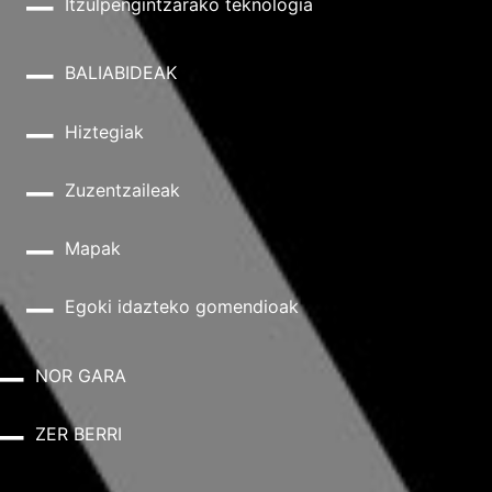
Itzulpengintzarako teknologia
BALIABIDEAK
Hiztegiak
Zuzentzaileak
Mapak
Egoki idazteko gomendioak
NOR GARA
ZER BERRI