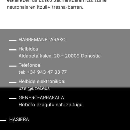
neuronalaren
Itzuli+
tresna-barran.
HARREMANETARAKO
Helbidea
Aldapeta kalea, 20 – 20009 Donostia
Telefonoa
tel: +34 943 47 33 77
Helbide elektronikoa:
uzei@uzei.eus
GENERO-ARRAKALA
Hobeto ezagutu nahi zaitugu
HASIERA