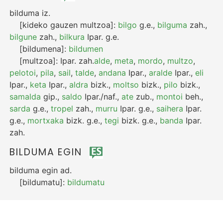
bilduma
iz.
[kideko gauzen multzoa]:
bilgo
g.e.
,
bilguma
zah.
,
bilgune
zah.
,
bilkura
Ipar.
g.e.
[bildumena]:
bildumen
[multzoa]:
Ipar.
zah.
alde
,
meta
,
mordo
,
multzo
,
pelotoi
,
pila
,
sail
,
talde
,
andana
Ipar.
,
aralde
Ipar.
,
eli
Ipar.
,
keta
Ipar.
,
aldra
bizk.
,
moltso
bizk.
,
pilo
bizk.
,
samalda
gip.
,
saldo
Ipar./naf.
,
ate
zub.
,
montoi
beh.
,
sarda
g.e.
,
tropel
zah.
,
murru
Ipar.
g.e.
,
saihera
Ipar.
g.e.
,
mortxaka
bizk.
g.e.
,
tegi
bizk.
g.e.
,
banda
Ipar.
zah.
BILDUMA EGIN
bilduma egin
ad.
[bildumatu]:
bildumatu