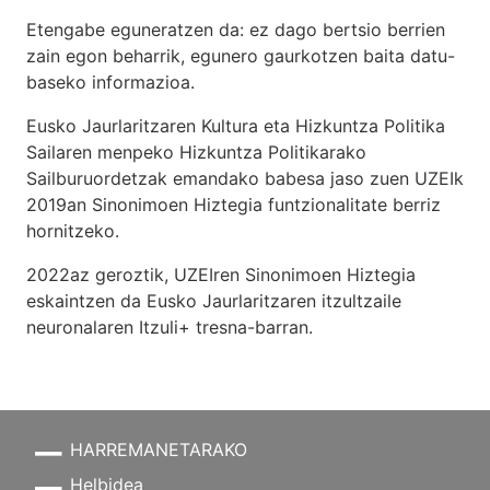
Etengabe eguneratzen da: ez dago bertsio berrien
zain egon beharrik, egunero gaurkotzen baita datu-
baseko informazioa.
Eusko Jaurlaritzaren Kultura eta Hizkuntza Politika
Sailaren menpeko Hizkuntza Politikarako
Sailburuordetzak emandako babesa jaso zuen UZEIk
2019an Sinonimoen Hiztegia funtzionalitate berriz
hornitzeko.
2022az geroztik, UZEIren Sinonimoen Hiztegia
eskaintzen da Eusko Jaurlaritzaren itzultzaile
neuronalaren
Itzuli+
tresna-barran.
HARREMANETARAKO
Helbidea