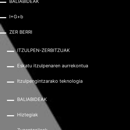
BALIABIDEAK
I+G+b
ZER BERRI
ITZULPEN-ZERBITZUAK
Eskatu itzulpenaren aurrekontua
Itzulpengintzarako teknologia
BALIABIDEAK
Hiztegiak