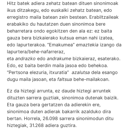
Hitz batek adiera zehatz batean dituen sinonimoak
ikus ditzakegu, edo euskalki zehatz batean, edo
erregistro maila batean zein bestean. Erabiltzaileak
erabakiko du hautatzen duen sinonimoa bere
beharretara ondo egokitzen den ala ez: ez baita
gauza bera bizkaierako kutsua eman nahi izatea,
edo lapurterakoa. “Emakumea”
emaztekia
izango da
lapurtera/behe-nafarreraz,
eta
andrazko
edo
andrakume
bizkaieraz, esaterako.
Edo, ez baita berdin maila jasoa edo behekoa.
“Pertsona elezuria, itxuratia”
azalutsa
dela esango
dugu maila jasoan, eta
faltsua
behe-mailakoan.
Ez da hiztegi arrunta, ez daude hiztegi arruntek
dituzten sarrera guztiak, sinonimoa dutenak baizik.
Eta gauza bera gertatzen da adierekin ere,
sinonimoa duten adierak bakarrik azalduko dira
bertan. Horrela, 26.098 sarrera sinonimodun ditu
hiztegiak, 31.268 adiera guztira.