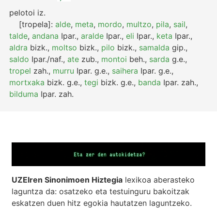
pelotoi
iz.
[tropela]:
alde
,
meta
,
mordo
,
multzo
,
pila
,
sail
,
talde
,
andana
Ipar.
,
aralde
Ipar.
,
eli
Ipar.
,
keta
Ipar.
,
aldra
bizk.
,
moltso
bizk.
,
pilo
bizk.
,
samalda
gip.
,
saldo
Ipar./naf.
,
ate
zub.
,
montoi
beh.
,
sarda
g.e.
,
tropel
zah.
,
murru
Ipar.
g.e.
,
saihera
Ipar.
g.e.
,
mortxaka
bizk.
g.e.
,
tegi
bizk.
g.e.
,
banda
Ipar.
zah.
,
bilduma
Ipar.
zah.
UZEIren Sinonimoen Hiztegia
lexikoa aberasteko
laguntza da: osatzeko eta testuinguru bakoitzak
eskatzen duen hitz egokia hautatzen laguntzeko.