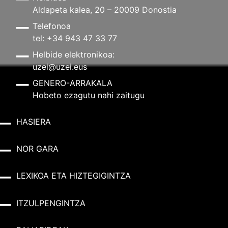
Aldapeta kalea, 20 – 20009 Donostia
Telefonoa
tel: +34 943 47 33 77
Helbide elektronikoa:
uzei@uzei.eus
GENERO-ARRAKALA
Hobeto ezagutu nahi zaitugu
HASIERA
NOR GARA
LEXIKOA ETA HIZTEGIGINTZA
ITZULPENGINTZA