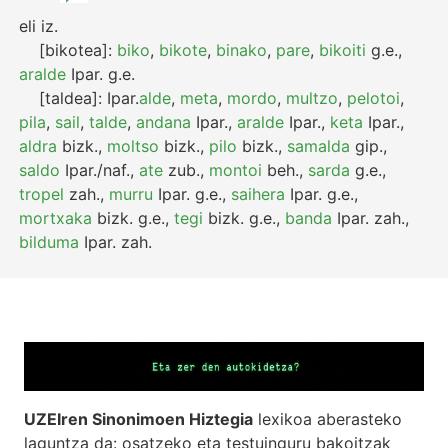
eli
iz.
[bikotea]:
biko
,
bikote
,
binako
,
pare
,
bikoiti
g.e.
,
aralde
Ipar.
g.e.
[taldea]:
Ipar.
alde
,
meta
,
mordo
,
multzo
,
pelotoi
,
pila
,
sail
,
talde
,
andana
Ipar.
,
aralde
Ipar.
,
keta
Ipar.
,
aldra
bizk.
,
moltso
bizk.
,
pilo
bizk.
,
samalda
gip.
,
saldo
Ipar./naf.
,
ate
zub.
,
montoi
beh.
,
sarda
g.e.
,
tropel
zah.
,
murru
Ipar.
g.e.
,
saihera
Ipar.
g.e.
,
mortxaka
bizk.
g.e.
,
tegi
bizk.
g.e.
,
banda
Ipar.
zah.
,
bilduma
Ipar.
zah.
UZEIren Sinonimoen Hiztegia
lexikoa aberasteko
laguntza da: osatzeko eta testuinguru bakoitzak