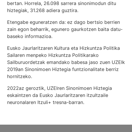
bertan. Horrela, 26.098 sarrera sinonimodun ditu
hiztegiak, 31.268 adiera guztira.
Etengabe eguneratzen da: ez dago bertsio berrien
zain egon beharrik, egunero gaurkotzen baita datu-
baseko informazioa.
Eusko Jaurlaritzaren Kultura eta Hizkuntza Politika
Sailaren menpeko Hizkuntza Politikarako
Sailburuordetzak emandako babesa jaso zuen UZEIk
2019an Sinonimoen Hiztegia funtzionalitate berriz
hornitzeko.
2022az geroztik, UZEIren Sinonimoen Hiztegia
eskaintzen da Eusko Jaurlaritzaren itzultzaile
neuronalaren
Itzuli+
tresna-barran.