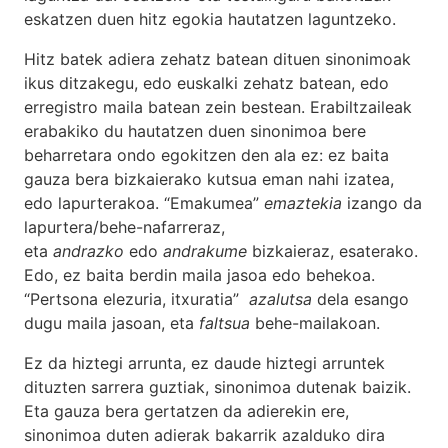
eskatzen duen hitz egokia hautatzen laguntzeko.
Hitz batek adiera zehatz batean dituen sinonimoak
ikus ditzakegu, edo euskalki zehatz batean, edo
erregistro maila batean zein bestean. Erabiltzaileak
erabakiko du hautatzen duen sinonimoa bere
beharretara ondo egokitzen den ala ez: ez baita
gauza bera bizkaierako kutsua eman nahi izatea,
edo lapurterakoa. “Emakumea”
emaztekia
izango da
lapurtera/behe-nafarreraz,
eta
andrazko
edo
andrakume
bizkaieraz, esaterako.
Edo, ez baita berdin maila jasoa edo behekoa.
“Pertsona elezuria, itxuratia”
azalutsa
dela esango
dugu maila jasoan, eta
faltsua
behe-mailakoan.
Ez da hiztegi arrunta, ez daude hiztegi arruntek
dituzten sarrera guztiak, sinonimoa dutenak baizik.
Eta gauza bera gertatzen da adierekin ere,
sinonimoa duten adierak bakarrik azalduko dira