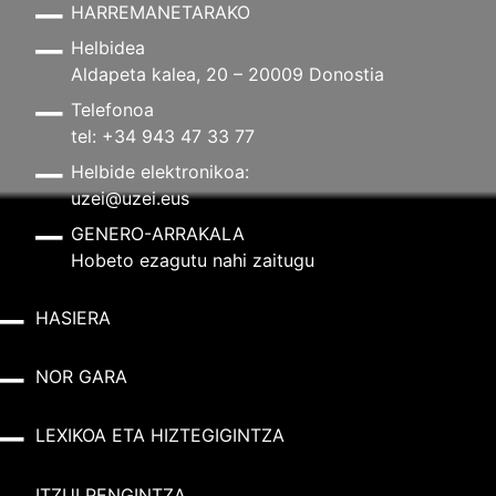
HARREMANETARAKO
Helbidea
Aldapeta kalea, 20 – 20009 Donostia
Telefonoa
tel: +34 943 47 33 77
Helbide elektronikoa:
uzei@uzei.eus
GENERO-ARRAKALA
Hobeto ezagutu nahi zaitugu
HASIERA
NOR GARA
LEXIKOA ETA HIZTEGIGINTZA
ITZULPENGINTZA