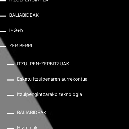
BALIABIDEAK
I+G+b
ZER BERRI
ITZULPEN-ZERBITZUAK
Eskatu itzulpenaren aurrekontua
Itzulpengintzarako teknologia
BALIABIDEAK
Hiztegiak