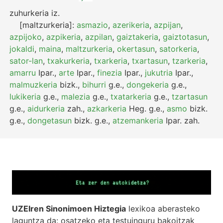
zuhurkeria
iz.
[maltzurkeria]:
asmazio
,
azerikeria
,
azpijan
,
azpijoko
,
azpikeria
,
azpilan
,
gaiztakeria
,
gaiztotasun
,
jokaldi
,
maina
,
maltzurkeria
,
okertasun
,
satorkeria
,
sator-lan
,
txakurkeria
,
txarkeria
,
txartasun
,
tzarkeria
,
amarru
Ipar.
,
arte
Ipar.
,
finezia
Ipar.
,
jukutria
Ipar.
,
malmuzkeria
bizk.
,
bihurri
g.e.
,
dongekeria
g.e.
,
lukikeria
g.e.
,
malezia
g.e.
,
txatarkeria
g.e.
,
tzartasun
g.e.
,
aidurkeria
zah.
,
azkarkeria
Heg.
g.e.
,
asmo
bizk.
g.e.
,
dongetasun
bizk.
g.e.
,
atzemankeria
Ipar.
zah.
UZEIren Sinonimoen Hiztegia
lexikoa aberasteko
laguntza da: osatzeko eta testuinguru bakoitzak