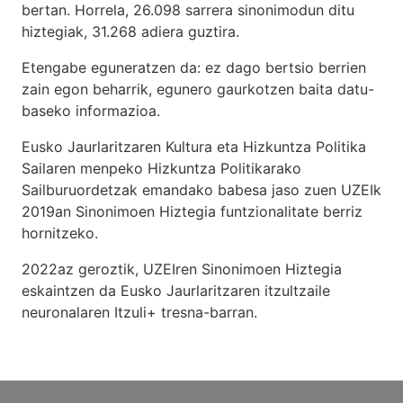
bertan. Horrela, 26.098 sarrera sinonimodun ditu
hiztegiak, 31.268 adiera guztira.
Etengabe eguneratzen da: ez dago bertsio berrien
zain egon beharrik, egunero gaurkotzen baita datu-
baseko informazioa.
Eusko Jaurlaritzaren Kultura eta Hizkuntza Politika
Sailaren menpeko Hizkuntza Politikarako
Sailburuordetzak emandako babesa jaso zuen UZEIk
2019an Sinonimoen Hiztegia funtzionalitate berriz
hornitzeko.
2022az geroztik, UZEIren Sinonimoen Hiztegia
eskaintzen da Eusko Jaurlaritzaren itzultzaile
neuronalaren
Itzuli+
tresna-barran.