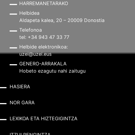
HARREMANETARAKO
Helbidea
Aldapeta kalea, 20 – 20009 Donostia
Telefonoa
tel: +34 943 47 33 77
Helbide elektronikoa:
uzei@uzei.eus
GENERO-ARRAKALA
Hobeto ezagutu nahi zaitugu
HASIERA
NOR GARA
LEXIKOA ETA HIZTEGIGINTZA
ITZULPENGINTZA