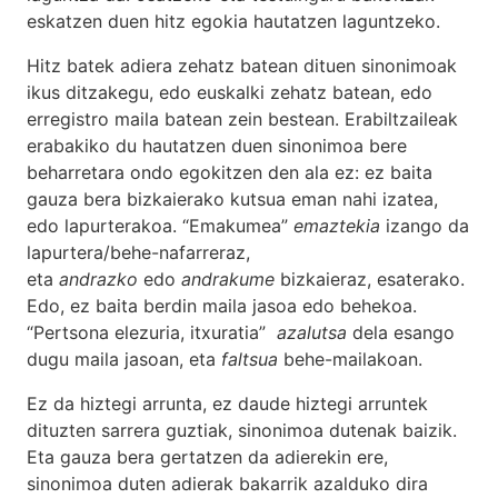
eskatzen duen hitz egokia hautatzen laguntzeko.
Hitz batek adiera zehatz batean dituen sinonimoak
ikus ditzakegu, edo euskalki zehatz batean, edo
erregistro maila batean zein bestean. Erabiltzaileak
erabakiko du hautatzen duen sinonimoa bere
beharretara ondo egokitzen den ala ez: ez baita
gauza bera bizkaierako kutsua eman nahi izatea,
edo lapurterakoa. “Emakumea”
emaztekia
izango da
lapurtera/behe-nafarreraz,
eta
andrazko
edo
andrakume
bizkaieraz, esaterako.
Edo, ez baita berdin maila jasoa edo behekoa.
“Pertsona elezuria, itxuratia”
azalutsa
dela esango
dugu maila jasoan, eta
faltsua
behe-mailakoan.
Ez da hiztegi arrunta, ez daude hiztegi arruntek
dituzten sarrera guztiak, sinonimoa dutenak baizik.
Eta gauza bera gertatzen da adierekin ere,
sinonimoa duten adierak bakarrik azalduko dira