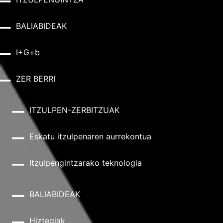
BALIABIDEAK
I+G+b
ZER BERRI
ITZULPEN-ZERBITZUAK
Eskatu itzulpenaren aurrekontua
Itzulpengintzarako teknologia
BALIABIDEAK
Hiztegiak