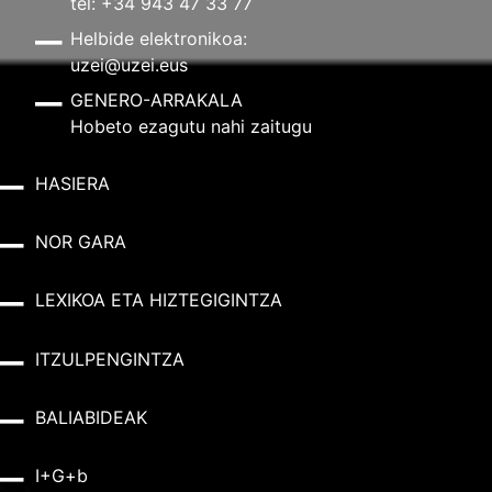
tel: +34 943 47 33 77
Helbide elektronikoa:
uzei@uzei.eus
GENERO-ARRAKALA
Hobeto ezagutu nahi zaitugu
HASIERA
NOR GARA
LEXIKOA ETA HIZTEGIGINTZA
ITZULPENGINTZA
BALIABIDEAK
I+G+b