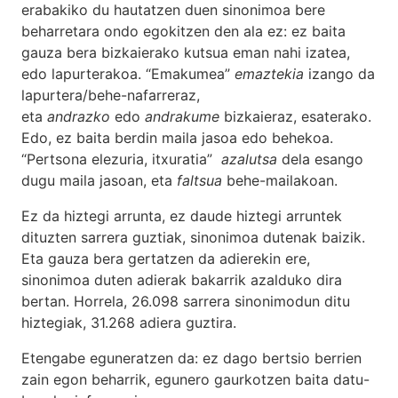
erabakiko du hautatzen duen sinonimoa bere
beharretara ondo egokitzen den ala ez: ez baita
gauza bera bizkaierako kutsua eman nahi izatea,
edo lapurterakoa. “Emakumea”
emaztekia
izango da
lapurtera/behe-nafarreraz,
eta
andrazko
edo
andrakume
bizkaieraz, esaterako.
Edo, ez baita berdin maila jasoa edo behekoa.
“Pertsona elezuria, itxuratia”
azalutsa
dela esango
dugu maila jasoan, eta
faltsua
behe-mailakoan.
Ez da hiztegi arrunta, ez daude hiztegi arruntek
dituzten sarrera guztiak, sinonimoa dutenak baizik.
Eta gauza bera gertatzen da adierekin ere,
sinonimoa duten adierak bakarrik azalduko dira
bertan. Horrela, 26.098 sarrera sinonimodun ditu
hiztegiak, 31.268 adiera guztira.
Etengabe eguneratzen da: ez dago bertsio berrien
zain egon beharrik, egunero gaurkotzen baita datu-