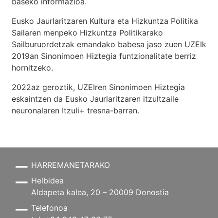
baseko informazioa.
Eusko Jaurlaritzaren Kultura eta Hizkuntza Politika
Sailaren menpeko Hizkuntza Politikarako
Sailburuordetzak emandako babesa jaso zuen UZEIk
2019an Sinonimoen Hiztegia funtzionalitate berriz
hornitzeko.
2022az geroztik, UZEIren Sinonimoen Hiztegia
eskaintzen da Eusko Jaurlaritzaren itzultzaile
neuronalaren
Itzuli+
tresna-barran.
HARREMANETARAKO
Helbidea
Aldapeta kalea, 20 – 20009 Donostia
Telefonoa