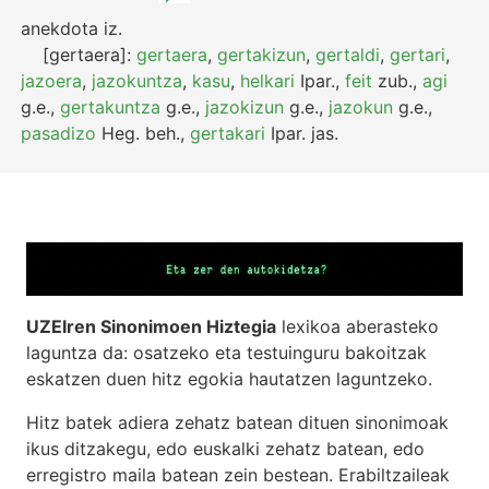
anekdota
iz.
[gertaera]:
gertaera
,
gertakizun
,
gertaldi
,
gertari
,
jazoera
,
jazokuntza
,
kasu
,
helkari
Ipar.
,
feit
zub.
,
agi
g.e.
,
gertakuntza
g.e.
,
jazokizun
g.e.
,
jazokun
g.e.
,
pasadizo
Heg.
beh.
,
gertakari
Ipar.
jas.
UZEIren Sinonimoen Hiztegia
lexikoa aberasteko
laguntza da: osatzeko eta testuinguru bakoitzak
eskatzen duen hitz egokia hautatzen laguntzeko.
Hitz batek adiera zehatz batean dituen sinonimoak
ikus ditzakegu, edo euskalki zehatz batean, edo
erregistro maila batean zein bestean. Erabiltzaileak