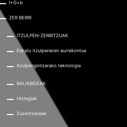
I+G+b
ZER BERRI
ITZULPEN-ZERBITZUAK
Eskatu itzulpenaren aurrekontua
Itzulpengintzarako teknologia
BALIABIDEAK
Hiztegiak
Zuzentzaileak