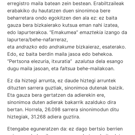
erregistro maila batean zein bestean. Erabiltzaileak
erabakiko du hautatzen duen sinonimoa bere
beharretara ondo egokitzen den ala ez: ez baita
gauza bera bizkaierako kutsua eman nahi izatea,
edo lapurterakoa. “Emakumea”
emaztekia
izango da
lapurtera/behe-nafarreraz,
eta
andrazko
edo
andrakume
bizkaieraz, esaterako.
Edo, ez baita berdin maila jasoa edo behekoa.
“Pertsona elezuria, itxuratia”
azalutsa
dela esango
dugu maila jasoan, eta
faltsua
behe-mailakoan.
Ez da hiztegi arrunta, ez daude hiztegi arruntek
dituzten sarrera guztiak, sinonimoa dutenak baizik.
Eta gauza bera gertatzen da adierekin ere,
sinonimoa duten adierak bakarrik azalduko dira
bertan. Horrela, 26.098 sarrera sinonimodun ditu
hiztegiak, 31.268 adiera guztira.
Etengabe eguneratzen da: ez dago bertsio berrien