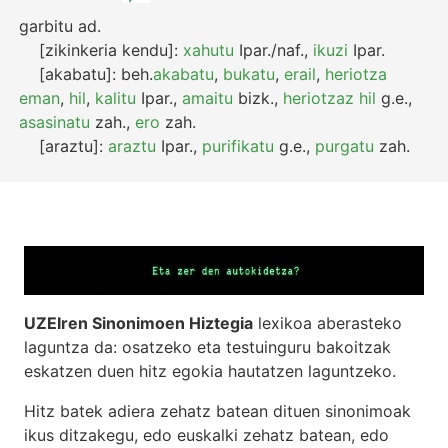
garbitu
ad.
[zikinkeria kendu]:
xahutu
Ipar./naf.
,
ikuzi
Ipar.
[akabatu]:
beh.
akabatu
,
bukatu
,
erail
,
heriotza
eman
,
hil
,
kalitu
Ipar.
,
amaitu
bizk.
,
heriotzaz hil
g.e.
,
asasinatu
zah.
,
ero
zah.
[araztu]:
araztu
Ipar.
,
purifikatu
g.e.
,
purgatu
zah.
UZEIren Sinonimoen Hiztegia
lexikoa aberasteko
laguntza da: osatzeko eta testuinguru bakoitzak
eskatzen duen hitz egokia hautatzen laguntzeko.
Hitz batek adiera zehatz batean dituen sinonimoak
ikus ditzakegu, edo euskalki zehatz batean, edo