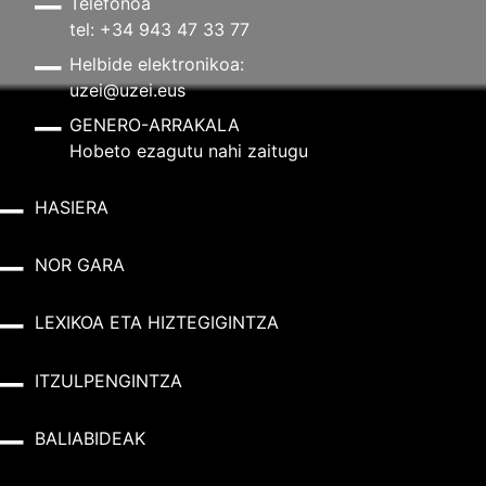
Telefonoa
tel: +34 943 47 33 77
Helbide elektronikoa:
uzei@uzei.eus
GENERO-ARRAKALA
Hobeto ezagutu nahi zaitugu
HASIERA
NOR GARA
LEXIKOA ETA HIZTEGIGINTZA
ITZULPENGINTZA
BALIABIDEAK