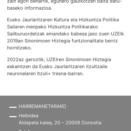
zain egon beharrik, egunero gaurkotzen baita datu-
baseko informazioa.
Eusko Jaurlaritzaren Kultura eta Hizkuntza Politika
Sailaren menpeko Hizkuntza Politikarako
Sailburuordetzak emandako babesa jaso zuen UZEIk
2019an Sinonimoen Hiztegia funtzionalitate berriz
hornitzeko.
2022az geroztik, UZEIren Sinonimoen Hiztegia
eskaintzen da Eusko Jaurlaritzaren itzultzaile
neuronalaren
Itzuli+
tresna-barran.
HARREMANETARAKO
Helbidea
Aldapeta kalea, 20 – 20009 Donostia