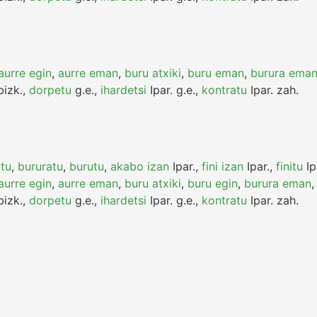
aurre egin
,
aurre eman
,
buru atxiki
,
buru eman
,
burura ema
izk.
,
dorpetu
g.e.
,
ihardetsi
Ipar.
g.e.
,
kontratu
Ipar.
zah.
tu
,
bururatu
,
burutu
,
akabo izan
Ipar.
,
fini izan
Ipar.
,
finitu
Ip
aurre egin
,
aurre eman
,
buru atxiki
,
buru egin
,
burura eman
izk.
,
dorpetu
g.e.
,
ihardetsi
Ipar.
g.e.
,
kontratu
Ipar.
zah.