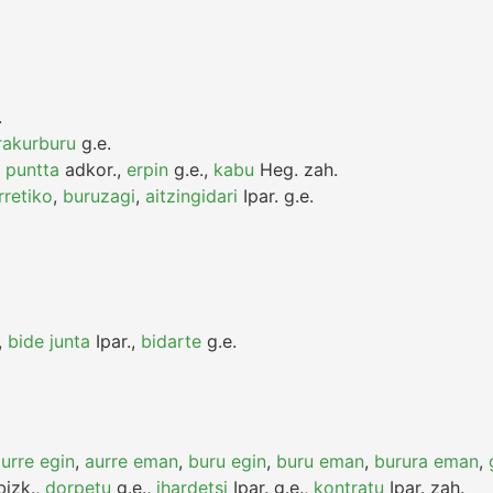
.
rakurburu
g.e.
,
puntta
adkor.
,
erpin
g.e.
,
kabu
Heg.
zah.
rretiko
,
buruzagi
,
aitzingidari
Ipar.
g.e.
,
bide junta
Ipar.
,
bidarte
g.e.
urre egin
,
aurre eman
,
buru egin
,
buru eman
,
burura eman
,
izk.
,
dorpetu
g.e.
,
ihardetsi
Ipar.
g.e.
,
kontratu
Ipar.
zah.