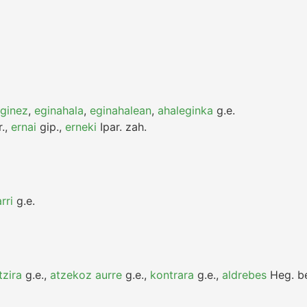
eginez
,
eginahala
,
eginahalean
,
ahaleginka
g.e.
.
,
ernai
gip.
,
erneki
Ipar.
zah.
rri
g.e.
tzira
g.e.
,
atzekoz aurre
g.e.
,
kontrara
g.e.
,
aldrebes
Heg.
be