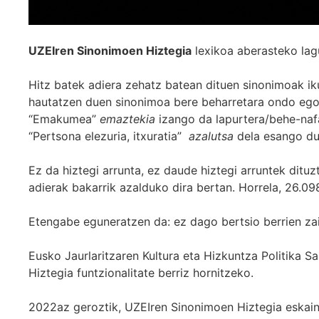
UZEIren Sinonimoen Hiztegia
lexikoa aberasteko lag
Hitz batek adiera zehatz batean dituen sinonimoak iku
hautatzen duen sinonimoa bere beharretara ondo egok
“Emakumea”
emaztekia
izango da lapurtera/behe-naf
“Pertsona elezuria, itxuratia”
azalutsa
dela esango du
Ez da hiztegi arrunta, ez daude hiztegi arruntek ditu
adierak bakarrik azalduko dira bertan. Horrela, 26.098
Etengabe eguneratzen da: ez dago bertsio berrien za
Eusko Jaurlaritzaren Kultura eta Hizkuntza Politika
Hiztegia funtzionalitate berriz hornitzeko.
2022az geroztik, UZEIren Sinonimoen Hiztegia eskaint