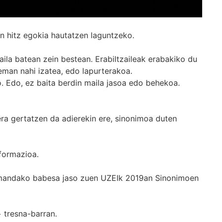
n hitz egokia hautatzen laguntzeko.
ila batean zein bestean. Erabiltzaileak erabakiko du
man nahi izatea, edo lapurterakoa.
. Edo, ez baita berdin maila jasoa edo behekoa.
era gertatzen da adierekin ere, sinonimoa duten
formazioa.
k emandako babesa jaso zuen UZEIk 2019an Sinonimoen
+
tresna-barran.