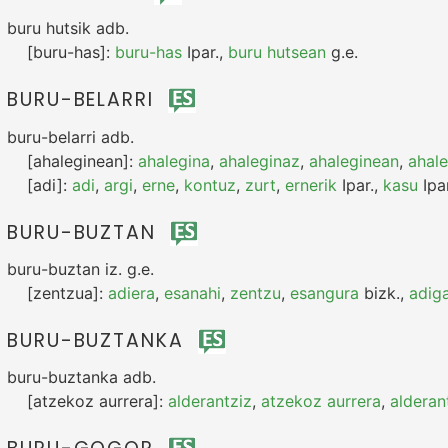
buru hutsik
adb.
[buru-has]:
buru-has
Ipar.
,
buru hutsean
g.e.
BURU-BELARRI
buru-belarri
adb.
[ahaleginean]:
ahalegina
,
ahaleginaz
,
ahaleginean
,
ahal
[adi]:
adi
,
argi
,
erne
,
kontuz
,
zurt
,
ernerik
Ipar.
,
kasu
Ipar
BURU-BUZTAN
buru-buztan
iz.
g.e.
[zentzua]:
adiera
,
esanahi
,
zentzu
,
esangura
bizk.
,
adiga
BURU-BUZTANKA
buru-buztanka
adb.
[atzekoz aurrera]:
alderantziz
,
atzekoz aurrera
,
alderan