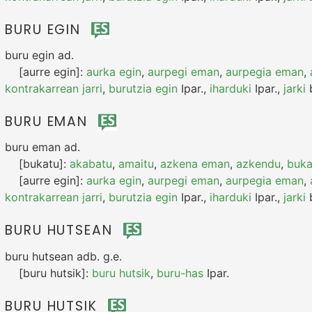
BURU EGIN
buru egin
ad.
[aurre egin]:
aurka egin
,
aurpegi eman
,
aurpegia eman
,
kontrakarrean jarri
,
burutzia egin
Ipar.
,
iharduki
Ipar.
,
jarki
b
BURU EMAN
buru eman
ad.
[bukatu]:
akabatu
,
amaitu
,
azkena eman
,
azkendu
,
buka
[aurre egin]:
aurka egin
,
aurpegi eman
,
aurpegia eman
,
kontrakarrean jarri
,
burutzia egin
Ipar.
,
iharduki
Ipar.
,
jarki
b
BURU HUTSEAN
buru hutsean
adb.
g.e.
[buru hutsik]:
buru hutsik
,
buru-has
Ipar.
BURU HUTSIK