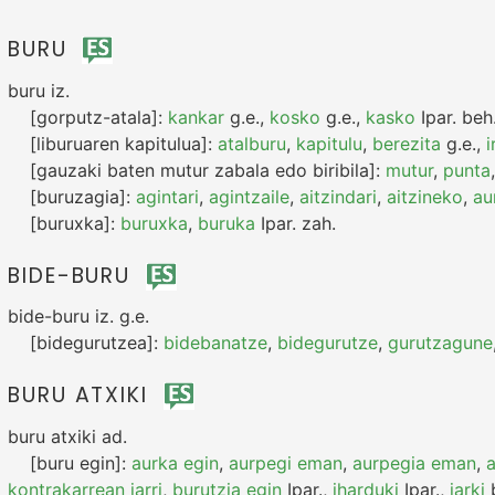
BURU
buru
iz.
[gorputz-atala]:
kankar
g.e.
,
kosko
g.e.
,
kasko
Ipar.
beh
[liburuaren kapitulua]:
atalburu
,
kapitulu
,
berezita
g.e.
,
i
[gauzaki baten mutur zabala edo biribila]:
mutur
,
punta
[buruzagia]:
agintari
,
agintzaile
,
aitzindari
,
aitzineko
,
au
[buruxka]:
buruxka
,
buruka
Ipar.
zah.
BIDE-BURU
bide-buru
iz.
g.e.
[bidegurutzea]:
bidebanatze
,
bidegurutze
,
gurutzagune
BURU ATXIKI
buru atxiki
ad.
[buru egin]:
aurka egin
,
aurpegi eman
,
aurpegia eman
,
a
kontrakarrean jarri
,
burutzia egin
Ipar.
,
iharduki
Ipar.
,
jarki
b