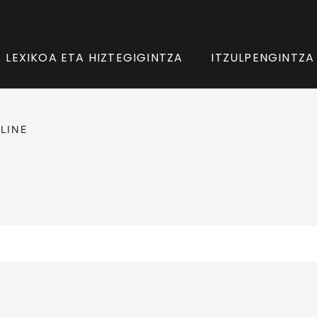
LEXIKOA ETA HIZTEGIGINTZA
ITZULPENGINTZA
LINE