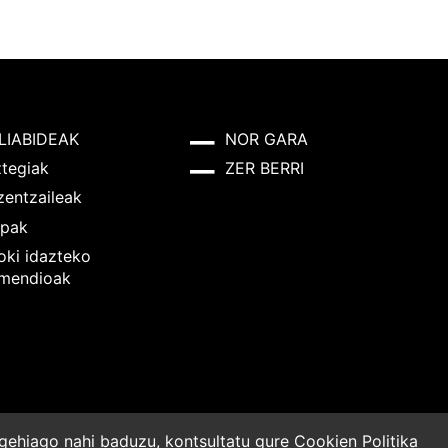
LIABIDEAK
NOR GARA
ztegiak
ZER BERRI
zentzaileak
pak
oki idazteko
mendioak
o gehiago nahi baduzu, kontsultatu gure
Cookien Politika