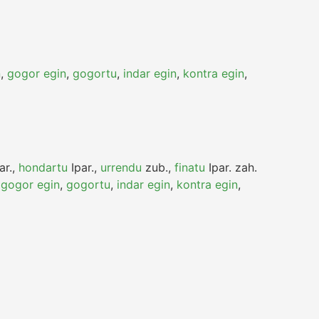
n
,
gogor egin
,
gogortu
,
indar egin
,
kontra egin
,
ar.
,
hondartu
Ipar.
,
urrendu
zub.
,
finatu
Ipar.
zah.
,
gogor egin
,
gogortu
,
indar egin
,
kontra egin
,