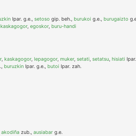
uzkin
Ipar.
g.e.
,
setoso
gip.
beh.
,
burukoi
g.e.
,
burugaizto
g.e
,
kaskagogor
,
egoskor
,
buru-handi
r
,
kaskagogor
,
lepagogor
,
muker
,
setati
,
setatsu
,
hisiati
Ipar
.
,
buruzkin
Ipar.
g.e.
,
butoi
Ipar.
zah.
,
akodiña
zub.
,
ausiabar
g.e.