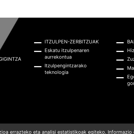
ITZULPEN-ZERBITZUAK
BA
Eskatu itzulpenaren
Hi
aurrekontua
GIGINTZA
Zu
Itzulpengintzarako
Ma
teknologia
Eg
go
oa errazteko eta analisi estatistikoak egiteko. Informazi