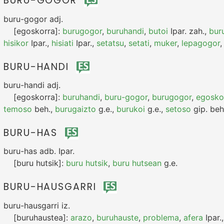
BURU-GOGOR
buru-gogor
adj.
[egoskorra]:
burugogor
,
buruhandi
,
butoi
Ipar.
zah.
,
bur
hisikor
Ipar.
,
hisiati
Ipar.
,
setatsu
,
setati
,
muker
,
lepagogor
BURU-HANDI
buru-handi
adj.
[egoskorra]:
buruhandi
,
buru-gogor
,
burugogor
,
egosko
temoso
beh.
,
burugaizto
g.e.
,
burukoi
g.e.
,
setoso
gip.
beh
BURU-HAS
buru-has
adb.
Ipar.
[buru hutsik]:
buru hutsik
,
buru hutsean
g.e.
BURU-HAUSGARRI
buru-hausgarri
iz.
[buruhaustea]:
arazo
,
buruhauste
,
problema
,
afera
Ipar.