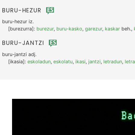
BURU-HEZUR
buru-hezur
iz.
[burezurra]:
burezur
,
buru-kasko
,
garezur
,
kaskar
beh.
,
BURU-JANTZI
buru-jantzi
adj.
[ikasia]:
eskoladun
,
eskolatu
,
ikasi
,
jantzi
,
letradun
,
letr