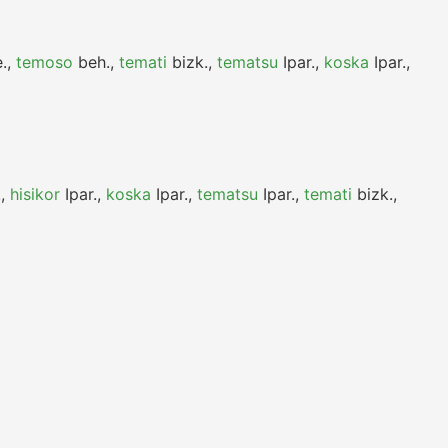
.
,
temoso
beh.
,
temati
bizk.
,
tematsu
Ipar.
,
koska
Ipar.
,
.
,
hisikor
Ipar.
,
koska
Ipar.
,
tematsu
Ipar.
,
temati
bizk.
,