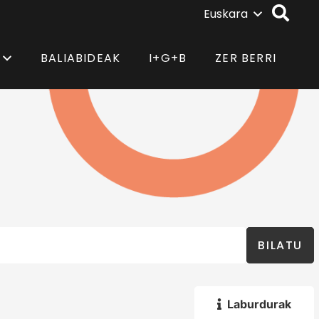
Euskara
BALIABIDEAK
I+G+B
ZER BERRI
BILATU
Laburdurak