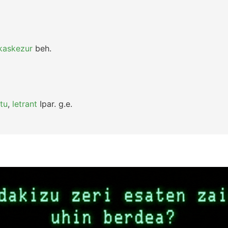
kaskezur
beh.
atu
,
letrant
Ipar.
g.e.