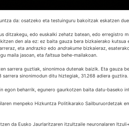
untza da: osatzeko eta testuinguru bakoitzak eskatzen due
s ditzakegu, edo euskalki zehatz batean, edo erregistro ma
itzen den ala ez: ez baita gauza bera bizkaierako kutsua e
arreraz, eta
andrazko
edo
andrakume
bizkaieraz, esaterako
gu maila jasoan, eta
faltsua
behe-mailakoan.
zten sarrera guztiak, sinonimoa dutenak baizik. Eta gauza b
 sarrera sinonimodun ditu hiztegiak, 31.268 adiera guztira.
in egon beharrik, egunero gaurkotzen baita datu-baseko in
 Sailaren menpeko Hizkuntza Politikarako Sailburuordetza
zen da Eusko Jaurlaritzaren itzultzaile neuronalaren
Itzuli