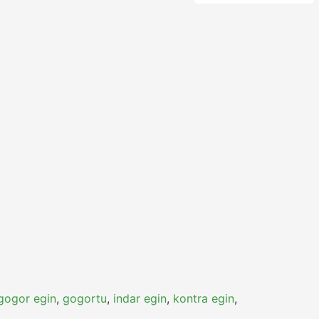
gogor egin
,
gogortu
,
indar egin
,
kontra egin
,