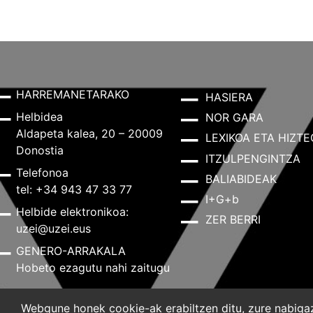
HARREMANETARAKO
HASIERA
Helbidea
NOR GARA
Aldapeta kalea, 20 – 20009
LEXIKOA ETA HIZTE
Donostia
ITZULPENGINTZA
Telefonoa
BALIABIDEAK
tel: +34 943 47 33 77
I+G+b
Helbide elektronikoa:
ZER BERRI
uzei@uzei.eus
GENERO-ARRAKALA
Hobeto ezagutu nahi zaitugu
Webgune honek cookie-ak erabiltzen ditu, zure nabigazi