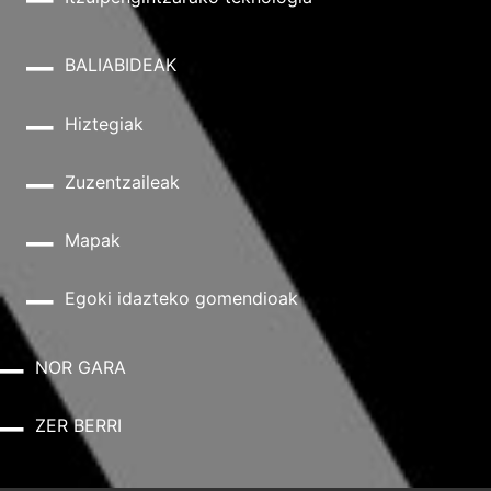
BALIABIDEAK
Hiztegiak
Zuzentzaileak
Mapak
Egoki idazteko gomendioak
NOR GARA
ZER BERRI