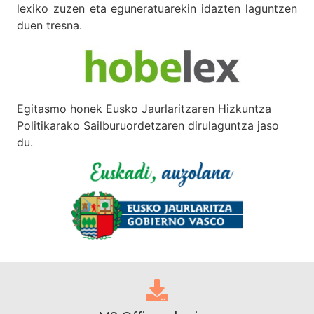
lexiko zuzen eta eguneratuarekin idazten laguntzen
duen tresna.
Egitasmo honek Eusko Jaurlaritzaren Hizkuntza
Politikarako Sailburuordetzaren dirulaguntza jaso
du.