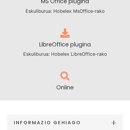
MS Office plugina
Eskuliburua:
Hobelex MsOffice-rako
LibreOffice plugina
Eskuliburua:
Hobelex LibreOffice-rako
Online
INFORMAZIO GEHIAGO