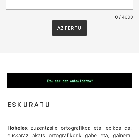
0 / 4000
AZTERTU
ESKURATU
Hobelex
zuzentzaile ortografikoa eta lexikoa da,
euskaraz akats ortografikorik gabe eta, gainera,