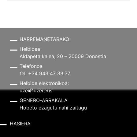
HARREMANETARAKO
Helbidea
Aldapeta kalea, 20 – 20009 Donostia
Telefonoa
tel: +34 943 47 33 77
Helbide elektronikoa:
uzei@uzei.eus
GENERO-ARRAKALA
Hobeto ezagutu nahi zaitugu
HASIERA