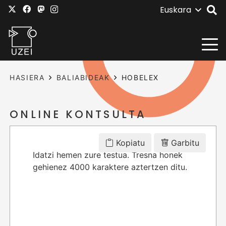
Euskara
HASIERA
BALIABIDEAK
HOBELEX
ONLINE KONTSULTA
Kopiatu
Garbitu