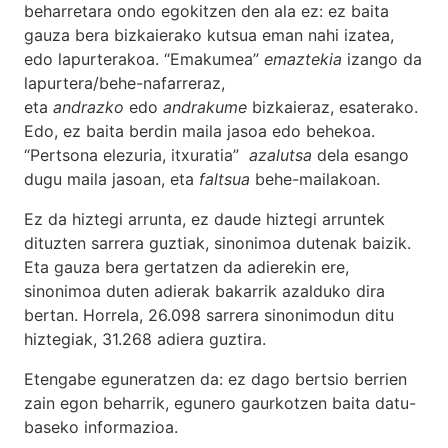
beharretara ondo egokitzen den ala ez: ez baita
gauza bera bizkaierako kutsua eman nahi izatea,
edo lapurterakoa. “Emakumea”
emaztekia
izango da
lapurtera/behe-nafarreraz,
eta
andrazko
edo
andrakume
bizkaieraz, esaterako.
Edo, ez baita berdin maila jasoa edo behekoa.
“Pertsona elezuria, itxuratia”
azalutsa
dela esango
dugu maila jasoan, eta
faltsua
behe-mailakoan.
Ez da hiztegi arrunta, ez daude hiztegi arruntek
dituzten sarrera guztiak, sinonimoa dutenak baizik.
Eta gauza bera gertatzen da adierekin ere,
sinonimoa duten adierak bakarrik azalduko dira
bertan. Horrela, 26.098 sarrera sinonimodun ditu
hiztegiak, 31.268 adiera guztira.
Etengabe eguneratzen da: ez dago bertsio berrien
zain egon beharrik, egunero gaurkotzen baita datu-
baseko informazioa.