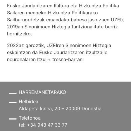
Eusko Jaurlaritzaren Kultura eta Hizkuntza Politika
Sailaren menpeko Hizkuntza Politikarako
Sailburuordetzak emandako babesa jaso zuen UZEIk
2019an Sinonimoen Hiztegia funtzionalitate berriz
hornitzeko.
2022az geroztik, UZEIren Sinonimoen Hiztegia
eskaintzen da Eusko Jaurlaritzaren itzultzaile
neuronalaren
Itzuli+
tresna-barran.
HARREMANETARAKO
Helbidea
Aldapeta kalea, 20 – 20009 Donostia
Telefonoa
tel: +34 943 47 33 77