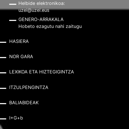
Helbide elektronikoa:
uzei@uzei.eus
GENERO-ARRAKALA
Hobeto ezagutu nahi zaitugu
HASIERA
NOR GARA
LEXIKOA ETA HIZTEGIGINTZA
ITZULPENGINTZA
BALIABIDEAK
I+G+b