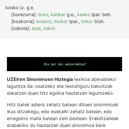
kosko
iz.
g.e.
[burezurra]:
buru
,
kankar
g.e.
,
kasko
Ipar.
beh.
[koskorra]:
koskor
,
mokor
Ipar.
,
tokor
bizk.
[oskola]:
azal
,
oskol
UZEIren Sinonimoen Hiztegia
lexikoa aberasteko
laguntza da: osatzeko eta testuinguru bakoitzak
eskatzen duen hitz egokia hautatzen laguntzeko.
Hitz batek adiera zehatz batean dituen sinonimoak
ikus ditzakegu, edo euskalki zehatz batean, edo
erregistro maila batean zein bestean. Erabiltzaileak
erabakiko du hautatzen duen sinonimoa bere