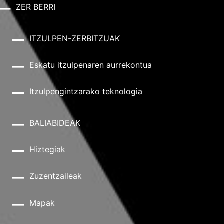
ZER BERRI
ITZULPEN-ZERBITZUAK
Eskatu itzulpenaren aurrekontua
Itzulpengintzarako teknologia
BALIABIDEAK
Hiztegiak
Zuzentzaileak
Mapak