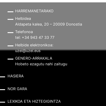
HARREMANETARAKO
Helbidea
Aldapeta kalea, 20 – 20009 Donostia
Telefonoa
tel: +34 943 47 33 77
Helbide elektronikoa:
uzei@uzei.eus
GENERO-ARRAKALA
Hobeto ezagutu nahi zaitugu
HASIERA
NOR GARA
LEXIKOA ETA HIZTEGIGINTZA