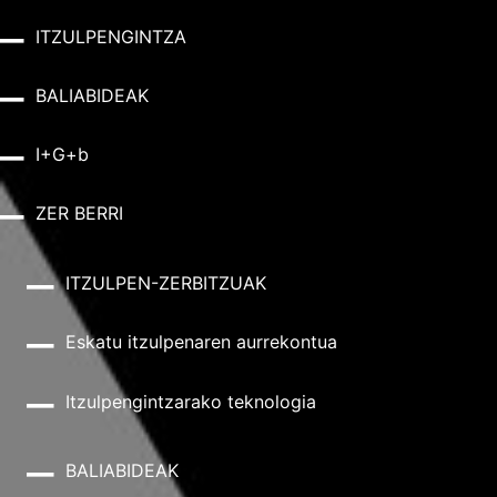
ITZULPENGINTZA
BALIABIDEAK
I+G+b
ZER BERRI
ITZULPEN-ZERBITZUAK
Eskatu itzulpenaren aurrekontua
Itzulpengintzarako teknologia
BALIABIDEAK