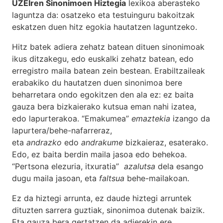
UZEIren Sinonimoen Hiztegia
lexikoa aberasteko
laguntza da: osatzeko eta testuinguru bakoitzak
eskatzen duen hitz egokia hautatzen laguntzeko.
Hitz batek adiera zehatz batean dituen sinonimoak
ikus ditzakegu, edo euskalki zehatz batean, edo
erregistro maila batean zein bestean. Erabiltzaileak
erabakiko du hautatzen duen sinonimoa bere
beharretara ondo egokitzen den ala ez: ez baita
gauza bera bizkaierako kutsua eman nahi izatea,
edo lapurterakoa. “Emakumea”
emaztekia
izango da
lapurtera/behe-nafarreraz,
eta
andrazko
edo
andrakume
bizkaieraz, esaterako.
Edo, ez baita berdin maila jasoa edo behekoa.
“Pertsona elezuria, itxuratia”
azalutsa
dela esango
dugu maila jasoan, eta
faltsua
behe-mailakoan.
Ez da hiztegi arrunta, ez daude hiztegi arruntek
dituzten sarrera guztiak, sinonimoa dutenak baizik.
Eta gauza bera gertatzen da adierekin ere,