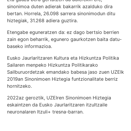
sinonimoa duten adierak bakarrik azalduko dira
bertan. Horrela, 26.098 sarrera sinonimodun ditu
hiztegiak, 31.268 adiera guztira.
Etengabe eguneratzen da: ez dago bertsio berrien
zain egon beharrik, egunero gaurkotzen baita datu-
baseko informazioa.
Eusko Jaurlaritzaren Kultura eta Hizkuntza Politika
Sailaren menpeko Hizkuntza Politikarako
Sailburuordetzak emandako babesa jaso zuen UZEIk
2019an Sinonimoen Hiztegia funtzionalitate berriz
hornitzeko.
2022az geroztik, UZEIren Sinonimoen Hiztegia
eskaintzen da Eusko Jaurlaritzaren itzultzaile
neuronalaren
Itzuli+
tresna-barran.