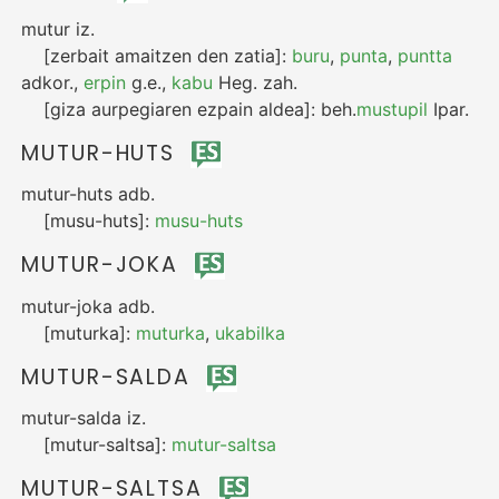
mutur
iz.
[zerbait amaitzen den zatia]:
buru
,
punta
,
puntta
adkor.
,
erpin
g.e.
,
kabu
Heg.
zah.
[giza aurpegiaren ezpain aldea]:
beh.
mustupil
Ipar.
MUTUR-HUTS
mutur-huts
adb.
[musu-huts]:
musu-huts
MUTUR-JOKA
mutur-joka
adb.
[muturka]:
muturka
,
ukabilka
MUTUR-SALDA
mutur-salda
iz.
[mutur-saltsa]:
mutur-saltsa
MUTUR-SALTSA