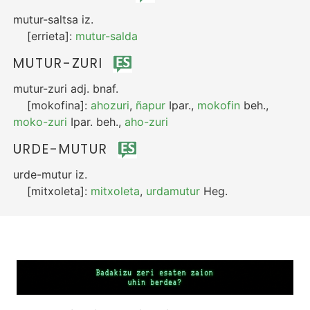
mutur-saltsa
iz.
[errieta]:
mutur-salda
MUTUR-ZURI
mutur-zuri
adj.
bnaf.
[mokofina]:
ahozuri
,
ñapur
Ipar.
,
mokofin
beh.
,
moko-zuri
Ipar.
beh.
,
aho-zuri
URDE-MUTUR
urde-mutur
iz.
[mitxoleta]:
mitxoleta
,
urdamutur
Heg.