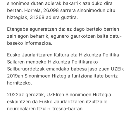
sinonimoa duten adierak bakarrik azalduko dira
bertan. Horrela, 26.098 sarrera sinonimodun ditu
hiztegiak, 31.268 adiera guztira.
Etengabe eguneratzen da: ez dago bertsio berrien
zain egon beharrik, egunero gaurkotzen baita datu-
baseko informazioa.
Eusko Jaurlaritzaren Kultura eta Hizkuntza Politika
Sailaren menpeko Hizkuntza Politikarako
Sailburuordetzak emandako babesa jaso zuen UZEIk
2019an Sinonimoen Hiztegia funtzionalitate berriz
hornitzeko.
2022az geroztik, UZEIren Sinonimoen Hiztegia
eskaintzen da Eusko Jaurlaritzaren itzultzaile
neuronalaren
Itzuli+
tresna-barran.