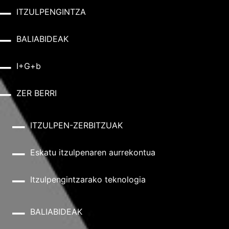
ITZULPENGINTZA
BALIABIDEAK
I+G+b
ZER BERRI
ITZULPEN-ZERBITZUAK
Eskatu itzulpenaren aurrekontua
Itzulpengintzarako teknologia
BALIABIDEAK