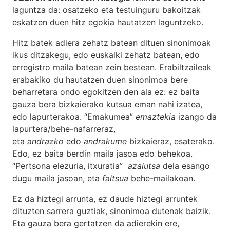
laguntza da: osatzeko eta testuinguru bakoitzak
eskatzen duen hitz egokia hautatzen laguntzeko.
Hitz batek adiera zehatz batean dituen sinonimoak
ikus ditzakegu, edo euskalki zehatz batean, edo
erregistro maila batean zein bestean. Erabiltzaileak
erabakiko du hautatzen duen sinonimoa bere
beharretara ondo egokitzen den ala ez: ez baita
gauza bera bizkaierako kutsua eman nahi izatea,
edo lapurterakoa. “Emakumea”
emaztekia
izango da
lapurtera/behe-nafarreraz,
eta
andrazko
edo
andrakume
bizkaieraz, esaterako.
Edo, ez baita berdin maila jasoa edo behekoa.
“Pertsona elezuria, itxuratia”
azalutsa
dela esango
dugu maila jasoan, eta
faltsua
behe-mailakoan.
Ez da hiztegi arrunta, ez daude hiztegi arruntek
dituzten sarrera guztiak, sinonimoa dutenak baizik.
Eta gauza bera gertatzen da adierekin ere,