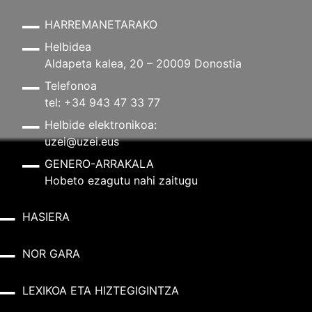
HARREMANETARAKO
Helbidea
Aldapeta kalea, 20 – 20009 Donostia
Telefonoa
tel: +34 943 47 33 77
Helbide elektronikoa:
uzei@uzei.eus
GENERO-ARRAKALA
Hobeto ezagutu nahi zaitugu
HASIERA
NOR GARA
LEXIKOA ETA HIZTEGIGINTZA