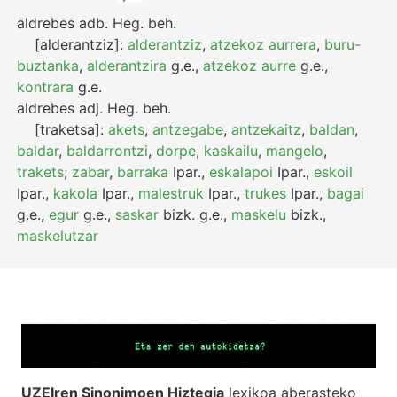
aldrebes
adb.
Heg.
beh.
[alderantziz]:
alderantziz
,
atzekoz aurrera
,
buru-
buztanka
,
alderantzira
g.e.
,
atzekoz aurre
g.e.
,
kontrara
g.e.
aldrebes
adj.
Heg.
beh.
[traketsa]:
akets
,
antzegabe
,
antzekaitz
,
baldan
,
baldar
,
baldarrontzi
,
dorpe
,
kaskailu
,
mangelo
,
trakets
,
zabar
,
barraka
Ipar.
,
eskalapoi
Ipar.
,
eskoil
Ipar.
,
kakola
Ipar.
,
malestruk
Ipar.
,
trukes
Ipar.
,
bagai
g.e.
,
egur
g.e.
,
saskar
bizk.
g.e.
,
maskelu
bizk.
,
maskelutzar
UZEIren Sinonimoen Hiztegia
lexikoa aberasteko