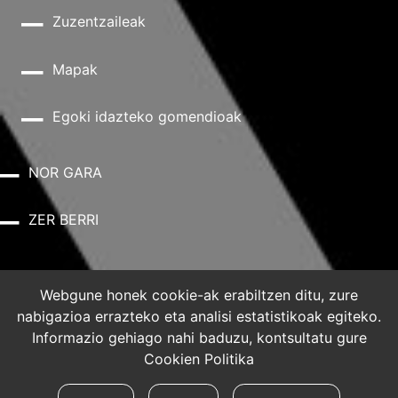
Zuzentzaileak
Mapak
Egoki idazteko gomendioak
NOR GARA
ZER BERRI
Lege-oharra
Webgune honek cookie-ak erabiltzen ditu, zure
nabigazioa errazteko eta analisi estatistikoak egiteko.
Informazio gehiago nahi baduzu, kontsultatu gure
Pribatutasun-politika
Cookien Politika