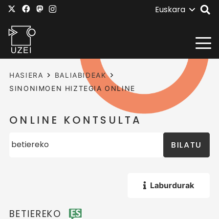
Euskara
HASIERA
BALIABIDEAK
SINONIMOEN HIZTEGIA ONLINE
ONLINE KONTSULTA
BILATU
Laburdurak
BETIEREKO