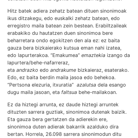
Hitz batek adiera zehatz batean dituen sinonimoak
ikus ditzakegu, edo euskalki zehatz batean, edo
erregistro maila batean zein bestean. Erabiltzaileak
erabakiko du hautatzen duen sinonimoa bere
beharretara ondo egokitzen den ala ez: ez baita
gauza bera bizkaierako kutsua eman nahi izatea,
edo lapurterakoa. “Emakumea”
emaztekia
izango da
lapurtera/behe-nafarreraz,
eta
andrazko
edo
andrakume
bizkaieraz, esaterako.
Edo, ez baita berdin maila jasoa edo behekoa.
“Pertsona elezuria, itxuratia”
azalutsa
dela esango
dugu maila jasoan, eta
faltsua
behe-mailakoan.
Ez da hiztegi arrunta, ez daude hiztegi arruntek
dituzten sarrera guztiak, sinonimoa dutenak baizik.
Eta gauza bera gertatzen da adierekin ere,
sinonimoa duten adierak bakarrik azalduko dira
bertan. Horrela, 26.098 sarrera sinonimodun ditu