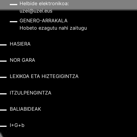
Helbide elektronikoa:
uzei@uzei.eus
GENERO-ARRAKALA
Hobeto ezagutu nahi zaitugu
HASIERA
NOR GARA
LEXIKOA ETA HIZTEGIGINTZA
ITZULPENGINTZA
BALIABIDEAK
I+G+b