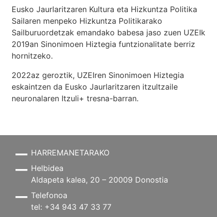
Eusko Jaurlaritzaren Kultura eta Hizkuntza Politika
Sailaren menpeko Hizkuntza Politikarako
Sailburuordetzak emandako babesa jaso zuen UZEIk
2019an Sinonimoen Hiztegia funtzionalitate berriz
hornitzeko.
2022az geroztik, UZEIren Sinonimoen Hiztegia
eskaintzen da Eusko Jaurlaritzaren itzultzaile
neuronalaren
Itzuli+
tresna-barran.
HARREMANETARAKO
Helbidea
Aldapeta kalea, 20 – 20009 Donostia
Telefonoa
tel: +34 943 47 33 77