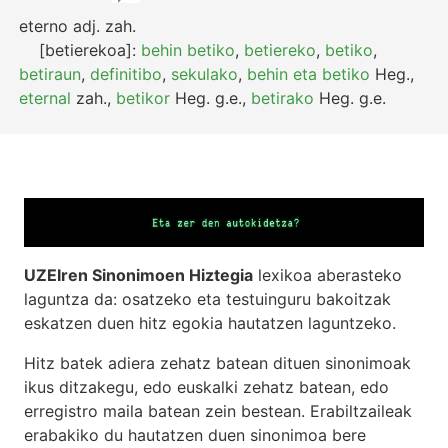
eterno
adj.
zah.
[betierekoa]:
behin betiko
,
betiereko
,
betiko
,
betiraun
,
definitibo
,
sekulako
,
behin eta betiko
Heg.
,
eternal
zah.
,
betikor
Heg.
g.e.
,
betirako
Heg.
g.e.
UZEIren Sinonimoen Hiztegia
lexikoa aberasteko
laguntza da: osatzeko eta testuinguru bakoitzak
eskatzen duen hitz egokia hautatzen laguntzeko.
Hitz batek adiera zehatz batean dituen sinonimoak
ikus ditzakegu, edo euskalki zehatz batean, edo
erregistro maila batean zein bestean. Erabiltzaileak
erabakiko du hautatzen duen sinonimoa bere