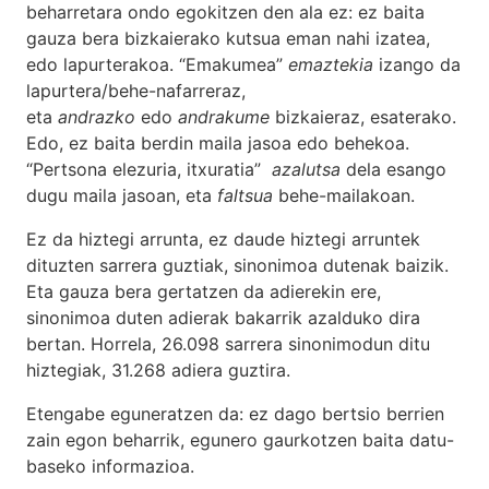
beharretara ondo egokitzen den ala ez: ez baita
gauza bera bizkaierako kutsua eman nahi izatea,
edo lapurterakoa. “Emakumea”
emaztekia
izango da
lapurtera/behe-nafarreraz,
eta
andrazko
edo
andrakume
bizkaieraz, esaterako.
Edo, ez baita berdin maila jasoa edo behekoa.
“Pertsona elezuria, itxuratia”
azalutsa
dela esango
dugu maila jasoan, eta
faltsua
behe-mailakoan.
Ez da hiztegi arrunta, ez daude hiztegi arruntek
dituzten sarrera guztiak, sinonimoa dutenak baizik.
Eta gauza bera gertatzen da adierekin ere,
sinonimoa duten adierak bakarrik azalduko dira
bertan. Horrela, 26.098 sarrera sinonimodun ditu
hiztegiak, 31.268 adiera guztira.
Etengabe eguneratzen da: ez dago bertsio berrien
zain egon beharrik, egunero gaurkotzen baita datu-
baseko informazioa.