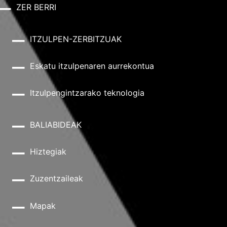
ZER BERRI
ITZULPEN-ZERBITZUAK
Eskatu itzulpenaren aurrekontua
Itzulpengintzarako teknologia
BALIABIDEAK
Hiztegiak
Zuzentzaileak
Mapak