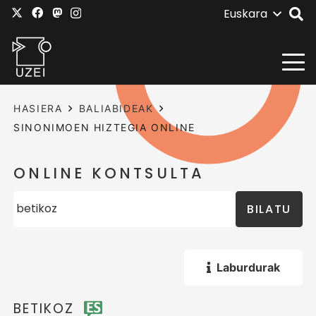
Euskara
HASIERA
BALIABIDEAK
SINONIMOEN HIZTEGIA ONLINE
ONLINE KONTSULTA
BILATU
Laburdurak
BETIKOZ