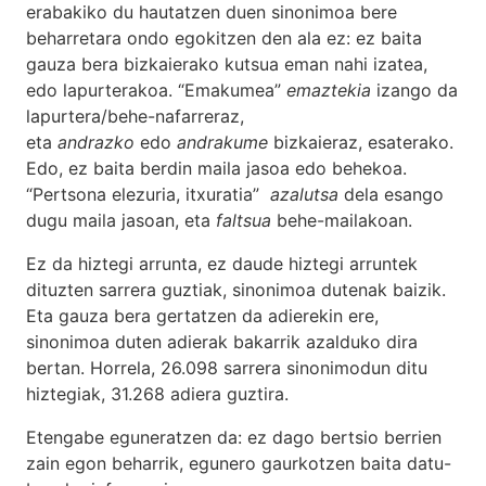
erabakiko du hautatzen duen sinonimoa bere
beharretara ondo egokitzen den ala ez: ez baita
gauza bera bizkaierako kutsua eman nahi izatea,
edo lapurterakoa. “Emakumea”
emaztekia
izango da
lapurtera/behe-nafarreraz,
eta
andrazko
edo
andrakume
bizkaieraz, esaterako.
Edo, ez baita berdin maila jasoa edo behekoa.
“Pertsona elezuria, itxuratia”
azalutsa
dela esango
dugu maila jasoan, eta
faltsua
behe-mailakoan.
Ez da hiztegi arrunta, ez daude hiztegi arruntek
dituzten sarrera guztiak, sinonimoa dutenak baizik.
Eta gauza bera gertatzen da adierekin ere,
sinonimoa duten adierak bakarrik azalduko dira
bertan. Horrela, 26.098 sarrera sinonimodun ditu
hiztegiak, 31.268 adiera guztira.
Etengabe eguneratzen da: ez dago bertsio berrien
zain egon beharrik, egunero gaurkotzen baita datu-