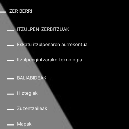
ZER BERRI
ITZULPEN-ZERBITZUAK
Eskatu itzulpenaren aurrekontua
Itzulpengintzarako teknologia
BALIABIDEAK
Hiztegiak
Zuzentzaileak
Mapak