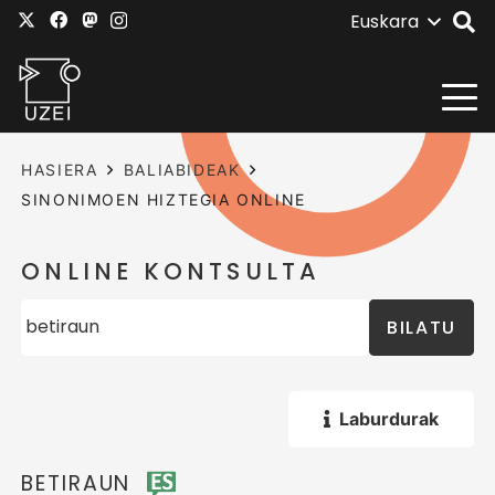
Euskara
HASIERA
BALIABIDEAK
SINONIMOEN HIZTEGIA ONLINE
ONLINE KONTSULTA
BILATU
Laburdurak
BETIRAUN