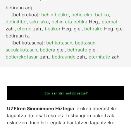
betiraun
adj.
[betierekoa]:
behin betiko
,
betiereko
,
betiko
,
definitibo
,
sekulako
,
behin eta betiko
Heg.
,
eternal
zah.
,
eterno
zah.
,
betikor
Heg.
g.e.
,
betirako
Heg.
g.e.
betiraun
iz.
[betikotasuna]:
betikotasun
,
betitasun
,
sekulakotasun
,
betiera
g.e.
,
betiraute
g.e.
,
betierekotasun
zah.
,
betiraunde
zah.
,
eternitate
zah.
UZEIren Sinonimoen Hiztegia
lexikoa aberasteko
laguntza da: osatzeko eta testuinguru bakoitzak
eskatzen duen hitz egokia hautatzen laguntzeko.