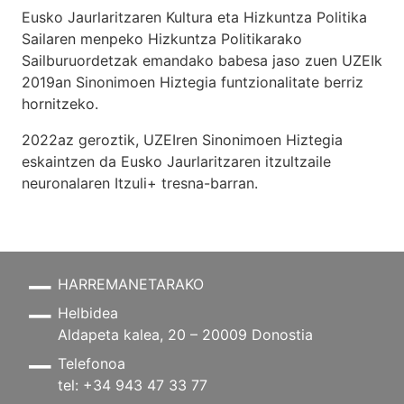
Eusko Jaurlaritzaren Kultura eta Hizkuntza Politika
Sailaren menpeko Hizkuntza Politikarako
Sailburuordetzak emandako babesa jaso zuen UZEIk
2019an Sinonimoen Hiztegia funtzionalitate berriz
hornitzeko.
2022az geroztik, UZEIren Sinonimoen Hiztegia
eskaintzen da Eusko Jaurlaritzaren itzultzaile
neuronalaren
Itzuli+
tresna-barran.
HARREMANETARAKO
Helbidea
Aldapeta kalea, 20 – 20009 Donostia
Telefonoa
tel: +34 943 47 33 77