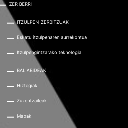
ZER BERRI
ITZULPEN-ZERBITZUAK
Eskatu itzulpenaren aurrekontua
Itzulpengintzarako teknologia
BALIABIDEAK
Hiztegiak
Zuzentzaileak
Mapak