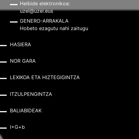
Helbide elektronikoa:
uzei@uzei.eus
GENERO-ARRAKALA
Hobeto ezagutu nahi zaitugu
HASIERA
NOR GARA
LEXIKOA ETA HIZTEGIGINTZA
ITZULPENGINTZA
BALIABIDEAK
I+G+b