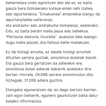
beharretara ondo egokitzen den ala ez: ez baita
gauza bera bizkaierako kutsua eman nahi izatea,
edo lapurterakoa. “Emakumea”
emaztekia
izango da
lapurtera/behe-nafarreraz,
eta
andrazko
edo
andrakume
bizkaieraz, esaterako.
Edo, ez baita berdin maila jasoa edo behekoa.
“Pertsona elezuria, itxuratia”
azalutsa
dela esango
dugu maila jasoan, eta
faltsua
behe-mailakoan.
Ez da hiztegi arrunta, ez daude hiztegi arruntek
dituzten sarrera guztiak, sinonimoa dutenak baizik.
Eta gauza bera gertatzen da adierekin ere,
sinonimoa duten adierak bakarrik azalduko dira
bertan. Horrela, 26.098 sarrera sinonimodun ditu
hiztegiak, 31.268 adiera guztira.
Etengabe eguneratzen da: ez dago bertsio berrien
zain egon beharrik, egunero gaurkotzen baita datu-
baseko informazioa.