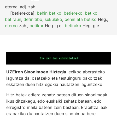
eternal
adj.
zah.
[betierekoa]:
behin betiko
,
betiereko
,
betiko
,
betiraun
,
definitibo
,
sekulako
,
behin eta betiko
Heg.
,
eterno
zah.
,
betikor
Heg.
g.e.
,
betirako
Heg.
g.e.
UZEIren Sinonimoen Hiztegia
lexikoa aberasteko
laguntza da: osatzeko eta testuinguru bakoitzak
eskatzen duen hitz egokia hautatzen laguntzeko.
Hitz batek adiera zehatz batean dituen sinonimoak
ikus ditzakegu, edo euskalki zehatz batean, edo
erregistro maila batean zein bestean. Erabiltzaileak
erabakiko du hautatzen duen sinonimoa bere