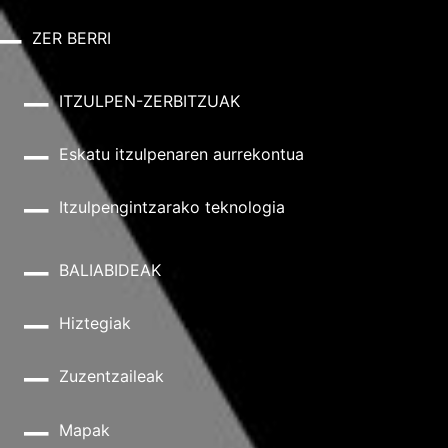
ZER BERRI
ITZULPEN-ZERBITZUAK
Eskatu itzulpenaren aurrekontua
Itzulpengintzarako teknologia
BALIABIDEAK
Hiztegiak
Zuzentzaileak
Mapak