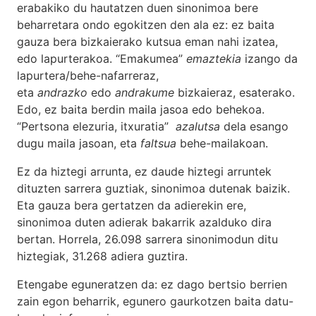
erabakiko du hautatzen duen sinonimoa bere
beharretara ondo egokitzen den ala ez: ez baita
gauza bera bizkaierako kutsua eman nahi izatea,
edo lapurterakoa. “Emakumea”
emaztekia
izango da
lapurtera/behe-nafarreraz,
eta
andrazko
edo
andrakume
bizkaieraz, esaterako.
Edo, ez baita berdin maila jasoa edo behekoa.
“Pertsona elezuria, itxuratia”
azalutsa
dela esango
dugu maila jasoan, eta
faltsua
behe-mailakoan.
Ez da hiztegi arrunta, ez daude hiztegi arruntek
dituzten sarrera guztiak, sinonimoa dutenak baizik.
Eta gauza bera gertatzen da adierekin ere,
sinonimoa duten adierak bakarrik azalduko dira
bertan. Horrela, 26.098 sarrera sinonimodun ditu
hiztegiak, 31.268 adiera guztira.
Etengabe eguneratzen da: ez dago bertsio berrien
zain egon beharrik, egunero gaurkotzen baita datu-