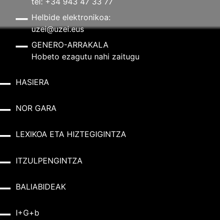
tel: +34 943 47 33 77
Helbide elektronikoa:
uzei@uzei.eus
GENERO-ARRAKALA
Hobeto ezagutu nahi zaitugu
HASIERA
NOR GARA
LEXIKOA ETA HIZTEGIGINTZA
ITZULPENGINTZA
BALIABIDEAK
I+G+b