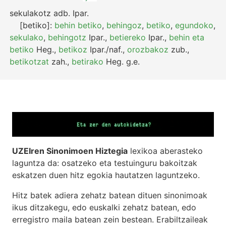
sekulakotz
adb.
Ipar.
[betiko]:
behin betiko
,
behingoz
,
betiko
,
egundoko
,
sekulako
,
behingotz
Ipar.
,
betiereko
Ipar.
,
behin eta
betiko
Heg.
,
betikoz
Ipar./naf.
,
orozbakoz
zub.
,
betikotzat
zah.
,
betirako
Heg.
g.e.
UZEIren Sinonimoen Hiztegia
lexikoa aberasteko
laguntza da: osatzeko eta testuinguru bakoitzak
eskatzen duen hitz egokia hautatzen laguntzeko.
Hitz batek adiera zehatz batean dituen sinonimoak
ikus ditzakegu, edo euskalki zehatz batean, edo
erregistro maila batean zein bestean. Erabiltzaileak