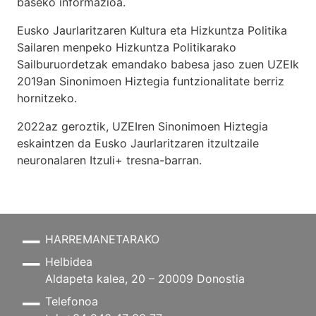
baseko informazioa.
Eusko Jaurlaritzaren Kultura eta Hizkuntza Politika
Sailaren menpeko Hizkuntza Politikarako
Sailburuordetzak emandako babesa jaso zuen UZEIk
2019an Sinonimoen Hiztegia funtzionalitate berriz
hornitzeko.
2022az geroztik, UZEIren Sinonimoen Hiztegia
eskaintzen da Eusko Jaurlaritzaren itzultzaile
neuronalaren
Itzuli+
tresna-barran.
HARREMANETARAKO
Helbidea
Aldapeta kalea, 20 – 20009 Donostia
Telefonoa