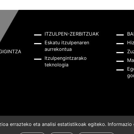
ITZULPEN-ZERBITZUAK
BA
Eskatu itzulpenaren
Hi
aurrekontua
GIGINTZA
Zu
Itzulpengintzarako
Ma
teknologia
Eg
go
oa errazteko eta analisi estatistikoak egiteko. Informazi
a