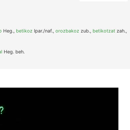
o
Heg.
,
betikoz
Ipar./naf.
,
orozbakoz
zub.
,
betikotzat
zah.
,
l
Heg.
beh.