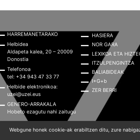
HARREMANETARAKO
HASIERA
Helbidea
NOR GARA
Aldapeta kalea, 20 – 20009
LEXIKOA ETA HIZTE
Donostia
ITZULPENGINTZA
Telefonoa
BALIABIDEAK
tel: +34 943 47 33 77
I+G+b
Helbide elektronikoa:
ZER BERRI
uzei@uzei.eus
GENERO-ARRAKALA
Hobeto ezagutu nahi zaitugu
Webgune honek cookie-ak erabiltzen ditu, zure nabigazi
Lege-oharra
Pribatutasun-politika
Cookie-politik