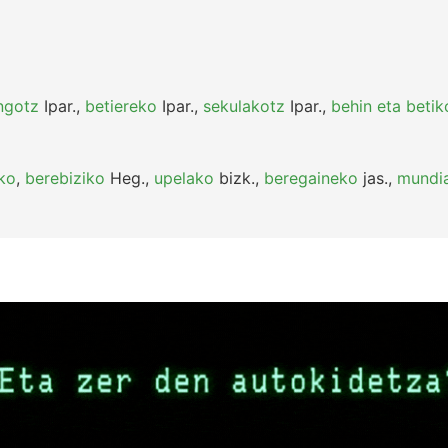
ngotz
Ipar.
,
betiereko
Ipar.
,
sekulakotz
Ipar.
,
behin eta betik
ko
,
berebiziko
Heg.
,
upelako
bizk.
,
beregaineko
jas.
,
mundia