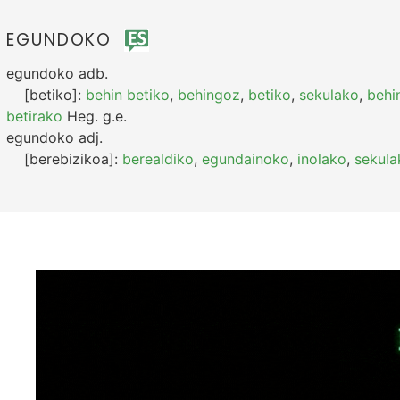
EGUNDOKO
egundoko
adb.
[betiko]:
behin betiko
,
behingoz
,
betiko
,
sekulako
,
behi
betirako
Heg.
g.e.
egundoko
adj.
[berebizikoa]:
berealdiko
,
egundainoko
,
inolako
,
sekula