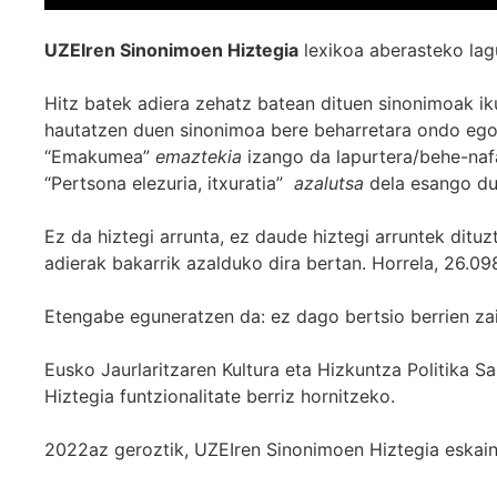
UZEIren Sinonimoen Hiztegia
lexikoa aberasteko lag
Hitz batek adiera zehatz batean dituen sinonimoak iku
hautatzen duen sinonimoa bere beharretara ondo egok
“Emakumea”
emaztekia
izango da lapurtera/behe-naf
“Pertsona elezuria, itxuratia”
azalutsa
dela esango du
Ez da hiztegi arrunta, ez daude hiztegi arruntek ditu
adierak bakarrik azalduko dira bertan. Horrela, 26.098
Etengabe eguneratzen da: ez dago bertsio berrien za
Eusko Jaurlaritzaren Kultura eta Hizkuntza Politika
Hiztegia funtzionalitate berriz hornitzeko.
2022az geroztik, UZEIren Sinonimoen Hiztegia eskaint