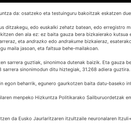
untza da: osatzeko eta testuinguru bakoitzak eskatzen due
s ditzakegu, edo euskalki zehatz batean, edo erregistro ma
itzen den ala ez: ez baita gauza bera bizkaierako kutsua e
arreraz, eta
andrazko
edo
andrakume
bizkaieraz, esaterako
gu maila jasoan, eta
faltsua
behe-mailakoan.
zten sarrera guztiak, sinonimoa dutenak baizik. Eta gauza b
 sarrera sinonimodun ditu hiztegiak, 31.268 adiera guztira.
in egon beharrik, egunero gaurkotzen baita datu-baseko in
 Sailaren menpeko Hizkuntza Politikarako Sailburuordetza
zen da Eusko Jaurlaritzaren itzultzaile neuronalaren
Itzuli