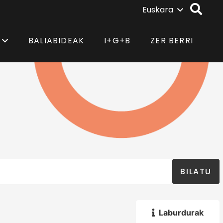
Euskara
BALIABIDEAK
I+G+B
ZER BERRI
BILATU
Laburdurak