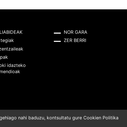
LIABIDEAK
NOR GARA
ztegiak
ZER BERRI
zentzaileak
pak
oki idazteko
mendioak
o gehiago nahi baduzu, kontsultatu gure
Cookien Politika