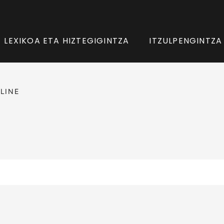
LEXIKOA ETA HIZTEGIGINTZA
ITZULPENGINTZA
LINE