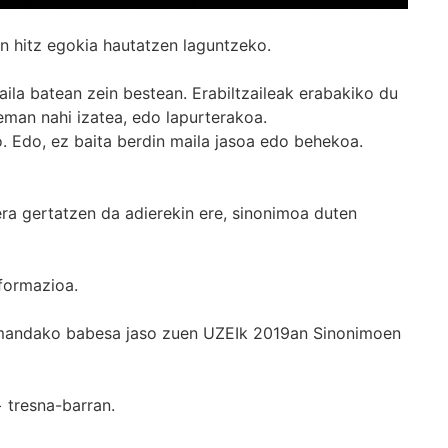
n hitz egokia hautatzen laguntzeko.
ila batean zein bestean. Erabiltzaileak erabakiko du
man nahi izatea, edo lapurterakoa.
. Edo, ez baita berdin maila jasoa edo behekoa.
era gertatzen da adierekin ere, sinonimoa duten
formazioa.
k emandako babesa jaso zuen UZEIk 2019an Sinonimoen
+
tresna-barran.