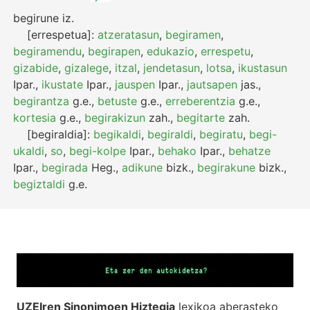
begirune
iz.
[errespetua]:
atzeratasun
,
begiramen
,
begiramendu
,
begirapen
,
edukazio
,
errespetu
,
gizabide
,
gizalege
,
itzal
,
jendetasun
,
lotsa
,
ikustasun
Ipar.
,
ikustate
Ipar.
,
jauspen
Ipar.
,
jautsapen
jas.
,
begirantza
g.e.
,
betuste
g.e.
,
erreberentzia
g.e.
,
kortesia
g.e.
,
begirakizun
zah.
,
begitarte
zah.
[begiraldia]:
begikaldi
,
begiraldi
,
begiratu
,
begi-
ukaldi
,
so
,
begi-kolpe
Ipar.
,
behako
Ipar.
,
behatze
Ipar.
,
begirada
Heg.
,
adikune
bizk.
,
begirakune
bizk.
,
begiztaldi
g.e.
UZEIren Sinonimoen Hiztegia
lexikoa aberasteko