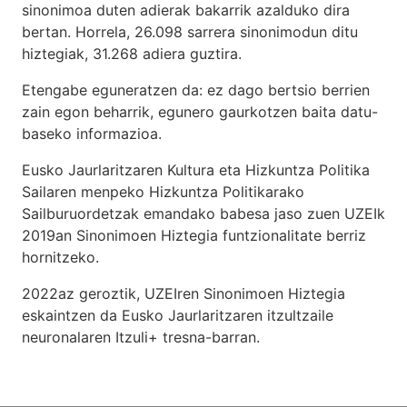
sinonimoa duten adierak bakarrik azalduko dira
bertan. Horrela, 26.098 sarrera sinonimodun ditu
hiztegiak, 31.268 adiera guztira.
Etengabe eguneratzen da: ez dago bertsio berrien
zain egon beharrik, egunero gaurkotzen baita datu-
baseko informazioa.
Eusko Jaurlaritzaren Kultura eta Hizkuntza Politika
Sailaren menpeko Hizkuntza Politikarako
Sailburuordetzak emandako babesa jaso zuen UZEIk
2019an Sinonimoen Hiztegia funtzionalitate berriz
hornitzeko.
2022az geroztik, UZEIren Sinonimoen Hiztegia
eskaintzen da Eusko Jaurlaritzaren itzultzaile
neuronalaren
Itzuli+
tresna-barran.