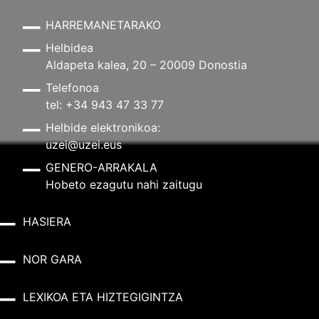
HARREMANETARAKO
Helbidea
Aldapeta kalea, 20 – 20009 Donostia
Telefonoa
tel: +34 943 47 33 77
Helbide elektronikoa:
uzei@uzei.eus
GENERO-ARRAKALA
Hobeto ezagutu nahi zaitugu
HASIERA
NOR GARA
LEXIKOA ETA HIZTEGIGINTZA