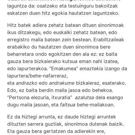
laguntza da: osatzeko eta testuinguru bakoitzak
eskatzen duen hitz egokia hautatzen laguntzeko.
Hitz batek adiera zehatz batean dituen sinonimoak
ikus ditzakegu, edo euskalki zehatz batean, edo
erregistro maila batean zein bestean. Erabiltzaileak
erabakiko du hautatzen duen sinonimoa bere
beharretara ondo egokitzen den ala ez: ez baita
gauza bera bizkaierako kutsua eman nahi izatea,
edo lapurterakoa. “Emakumea”
emaztekia
izango da
lapurtera/behe-nafarreraz,
eta
andrazko
edo
andrakume
bizkaieraz, esaterako.
Edo, ez baita berdin maila jasoa edo behekoa.
“Pertsona elezuria, itxuratia”
azalutsa
dela esango
dugu maila jasoan, eta
faltsua
behe-mailakoan.
Ez da hiztegi arrunta, ez daude hiztegi arruntek
dituzten sarrera guztiak, sinonimoa dutenak baizik.
Eta gauza bera gertatzen da adierekin ere,