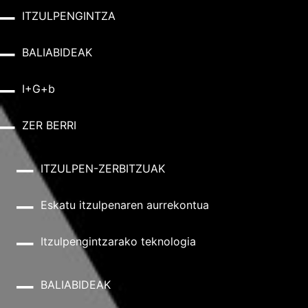
ITZULPENGINTZA
BALIABIDEAK
I+G+b
ZER BERRI
ITZULPEN-ZERBITZUAK
Eskatu itzulpenaren aurrekontua
Itzulpengintzarako teknologia
BALIABIDEAK