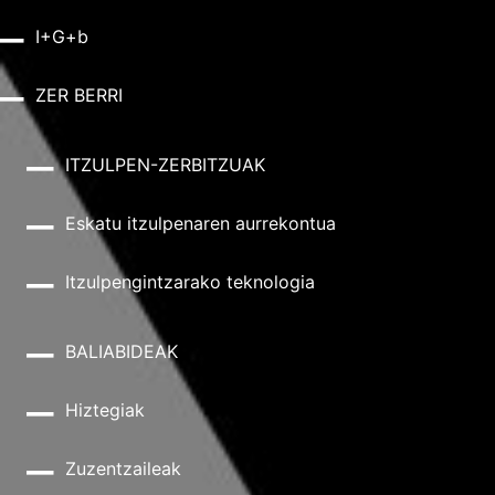
I+G+b
ZER BERRI
ITZULPEN-ZERBITZUAK
Eskatu itzulpenaren aurrekontua
Itzulpengintzarako teknologia
BALIABIDEAK
Hiztegiak
Zuzentzaileak