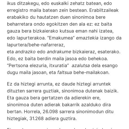
ikus ditzakegu, edo euskalki zehatz batean, edo
erregistro maila batean zein bestean. Erabiltzaileak
erabakiko du hautatzen duen sinonimoa bere
beharretara ondo egokitzen den ala ez: ez baita
gauza bera bizkaierako kutsua eman nahi izatea,
edo lapurterakoa. “Emakumea”
emaztekia
izango da
lapurtera/behe-nafarreraz,
eta
andrazko
edo
andrakume
bizkaieraz, esaterako.
Edo, ez baita berdin maila jasoa edo behekoa.
“Pertsona elezuria, itxuratia”
azalutsa
dela esango
dugu maila jasoan, eta
faltsua
behe-mailakoan.
Ez da hiztegi arrunta, ez daude hiztegi arruntek
dituzten sarrera guztiak, sinonimoa dutenak baizik.
Eta gauza bera gertatzen da adierekin ere,
sinonimoa duten adierak bakarrik azalduko dira
bertan. Horrela, 26.098 sarrera sinonimodun ditu
hiztegiak, 31.268 adiera guztira.