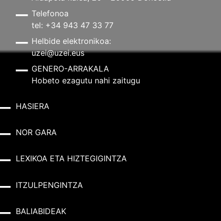
Telefonoa
tel: +34 943 47 33 77
Helbide elektronikoa:
uzei@uzei.eus
GENERO-ARRAKALA
Hobeto ezagutu nahi zaitugu
HASIERA
NOR GARA
LEXIKOA ETA HIZTEGIGINTZA
ITZULPENGINTZA
BALIABIDEAK