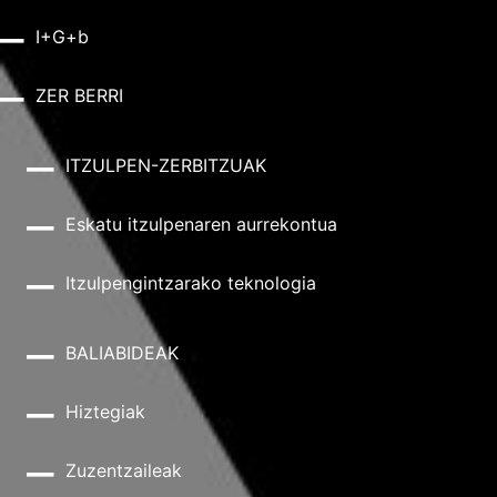
I+G+b
ZER BERRI
ITZULPEN-ZERBITZUAK
Eskatu itzulpenaren aurrekontua
Itzulpengintzarako teknologia
BALIABIDEAK
Hiztegiak
Zuzentzaileak