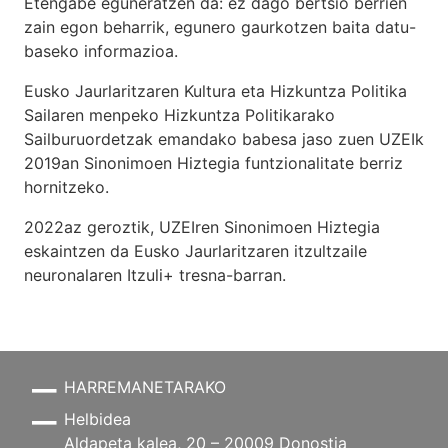
Etengabe eguneratzen da: ez dago bertsio berrien
zain egon beharrik, egunero gaurkotzen baita datu-
baseko informazioa.
Eusko Jaurlaritzaren Kultura eta Hizkuntza Politika
Sailaren menpeko Hizkuntza Politikarako
Sailburuordetzak emandako babesa jaso zuen UZEIk
2019an Sinonimoen Hiztegia funtzionalitate berriz
hornitzeko.
2022az geroztik, UZEIren Sinonimoen Hiztegia
eskaintzen da Eusko Jaurlaritzaren itzultzaile
neuronalaren
Itzuli+
tresna-barran.
HARREMANETARAKO
Helbidea
Aldapeta kalea, 20 – 20009 Donostia