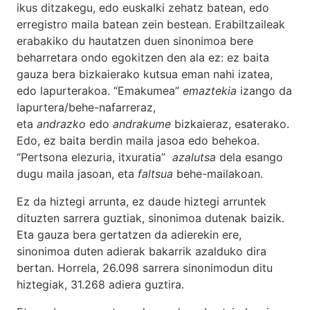
ikus ditzakegu, edo euskalki zehatz batean, edo
erregistro maila batean zein bestean. Erabiltzaileak
erabakiko du hautatzen duen sinonimoa bere
beharretara ondo egokitzen den ala ez: ez baita
gauza bera bizkaierako kutsua eman nahi izatea,
edo lapurterakoa. “Emakumea”
emaztekia
izango da
lapurtera/behe-nafarreraz,
eta
andrazko
edo
andrakume
bizkaieraz, esaterako.
Edo, ez baita berdin maila jasoa edo behekoa.
“Pertsona elezuria, itxuratia”
azalutsa
dela esango
dugu maila jasoan, eta
faltsua
behe-mailakoan.
Ez da hiztegi arrunta, ez daude hiztegi arruntek
dituzten sarrera guztiak, sinonimoa dutenak baizik.
Eta gauza bera gertatzen da adierekin ere,
sinonimoa duten adierak bakarrik azalduko dira
bertan. Horrela, 26.098 sarrera sinonimodun ditu
hiztegiak, 31.268 adiera guztira.