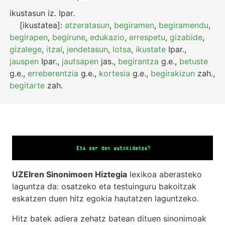
ikustasun
iz.
Ipar.
[ikustatea]:
atzeratasun
,
begiramen
,
begiramendu
,
begirapen
,
begirune
,
edukazio
,
errespetu
,
gizabide
,
gizalege
,
itzal
,
jendetasun
,
lotsa
,
ikustate
Ipar.
,
jauspen
Ipar.
,
jautsapen
jas.
,
begirantza
g.e.
,
betuste
g.e.
,
erreberentzia
g.e.
,
kortesia
g.e.
,
begirakizun
zah.
,
begitarte
zah.
UZEIren Sinonimoen Hiztegia
lexikoa aberasteko
laguntza da: osatzeko eta testuinguru bakoitzak
eskatzen duen hitz egokia hautatzen laguntzeko.
Hitz batek adiera zehatz batean dituen sinonimoak