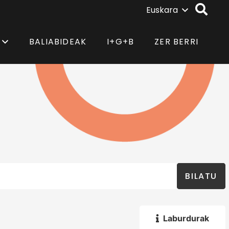
Euskara
BALIABIDEAK
I+G+B
ZER BERRI
BILATU
Laburdurak