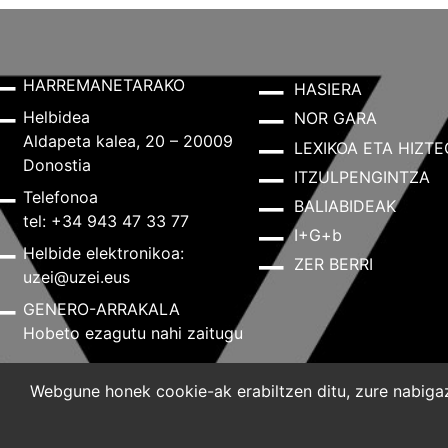
HARREMANETARAKO
HASIERA
Helbidea
NOR GARA
Aldapeta kalea, 20 – 20009
LEXIKOA ETA HIZTE
Donostia
ITZULPENGINTZA
Telefonoa
BALIABIDEAK
tel: +34 943 47 33 77
I+G+b
Helbide elektronikoa:
ZER BERRI
uzei@uzei.eus
GENERO-ARRAKALA
Hobeto ezagutu nahi zaitugu
Webgune honek cookie-ak erabiltzen ditu, zure nabigazi
Lege-oharra
Pribatutasun-politika
Cookie-politik