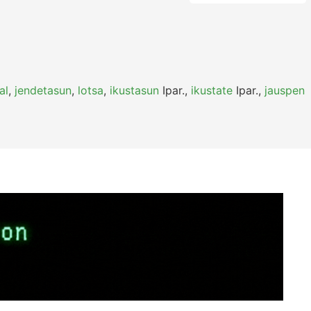
al
,
jendetasun
,
lotsa
,
ikustasun
Ipar.
,
ikustate
Ipar.
,
jauspen