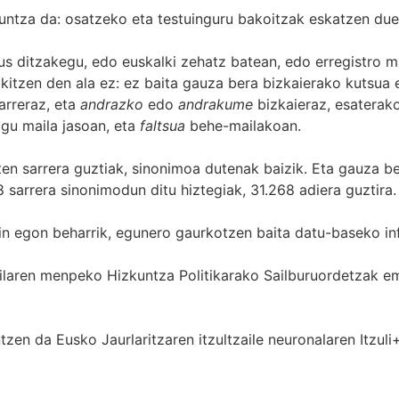
untza da: osatzeko eta testuinguru bakoitzak eskatzen due
s ditzakegu, edo euskalki zehatz batean, edo erregistro ma
itzen den ala ez: ez baita gauza bera bizkaierako kutsua e
arreraz, eta
andrazko
edo
andrakume
bizkaieraz, esaterako
gu maila jasoan, eta
faltsua
behe-mailakoan.
zten sarrera guztiak, sinonimoa dutenak baizik. Eta gauza b
 sarrera sinonimodun ditu hiztegiak, 31.268 adiera guztira.
in egon beharrik, egunero gaurkotzen baita datu-baseko in
 Sailaren menpeko Hizkuntza Politikarako Sailburuordetza
zen da Eusko Jaurlaritzaren itzultzaile neuronalaren
Itzuli