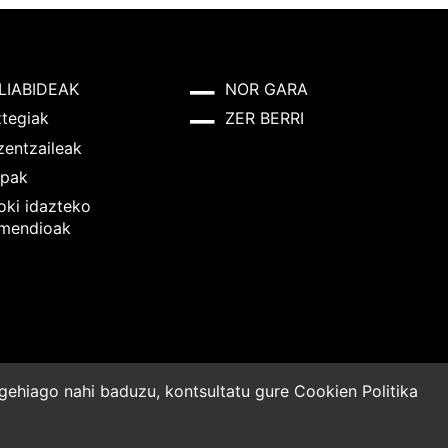
LIABIDEAK
NOR GARA
ztegiak
ZER BERRI
zentzaileak
pak
oki idazteko
mendioak
o gehiago nahi baduzu, kontsultatu gure
Cookien Politika