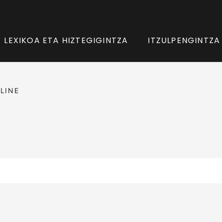
LEXIKOA ETA HIZTEGIGINTZA
ITZULPENGINTZA
LINE