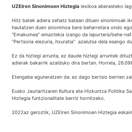
UZEIren Sinonimoen Hiztegia
lexikoa aberasteko lag
Hitz batek adiera zehatz batean dituen sinonimoak iku
hautatzen duen sinonimoa bere beharretara ondo egok
“Emakumea”
emaztekia
izango da lapurtera/behe-naf
“Pertsona elezuria, itxuratia”
azalutsa
dela esango du
Ez da hiztegi arrunta, ez daude hiztegi arruntek ditu
adierak bakarrik azalduko dira bertan. Horrela, 26.098
Etengabe eguneratzen da: ez dago bertsio berrien za
Eusko Jaurlaritzaren Kultura eta Hizkuntza Politika
Hiztegia funtzionalitate berriz hornitzeko.
2022az geroztik, UZEIren Sinonimoen Hiztegia eskaint