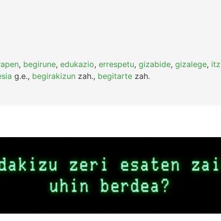
rapen
,
begirune
,
edukazio
,
errespetu
,
gizabide
,
gizalege
,
itz
esia
g.e.
,
begirakizun
zah.
,
begitarte
zah.