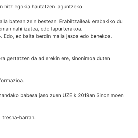
n hitz egokia hautatzen laguntzeko.
ila batean zein bestean. Erabiltzaileak erabakiko du
man nahi izatea, edo lapurterakoa.
. Edo, ez baita berdin maila jasoa edo behekoa.
era gertatzen da adierekin ere, sinonimoa duten
formazioa.
k emandako babesa jaso zuen UZEIk 2019an Sinonimoen
+
tresna-barran.