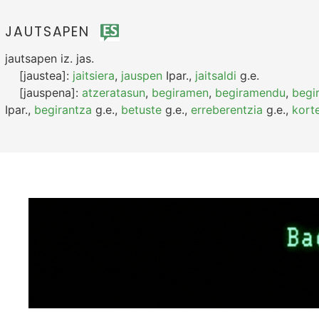
JAUTSAPEN
jautsapen
iz.
jas.
[jaustea]:
jaitsiera
,
jauspen
Ipar.
,
jaitsaldi
g.e.
[jauspena]:
atzeratasun
,
begiramen
,
begiramendu
,
begi
Ipar.
,
begirantza
g.e.
,
betuste
g.e.
,
erreberentzia
g.e.
,
kort