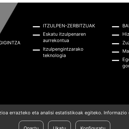
ITZULPEN-ZERBITZUAK
BA
Eskatu itzulpenaren
Hi
aurrekontua
GIGINTZA
Zu
Itzulpengintzarako
Ma
teknologia
Eg
go
oa errazteko eta analisi estatistikoak egiteko. Informazi
a
Onartu
Ukatu
Konfiguratu