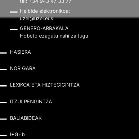
tel: +34 943 47 33 77
Helbide elektronikoa:
uzei@uzei.eus
GENERO-ARRAKALA
Hobeto ezagutu nahi zaitugu
HASIERA
NOR GARA
LEXIKOA ETA HIZTEGIGINTZA
ITZULPENGINTZA
BALIABIDEAK
I+G+b