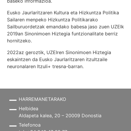
baseko informazioa.
Eusko Jaurlaritzaren Kultura eta Hizkuntza Politika
Sailaren menpeko Hizkuntza Politikarako
Sailburuordetzak emandako babesa jaso zuen UZEIk
2019an Sinonimoen Hiztegia funtzionalitate berriz
hornitzeko.
2022az geroztik, UZEIren Sinonimoen Hiztegia
eskaintzen da Eusko Jaurlaritzaren itzultzaile
neuronalaren
Itzuli+
tresna-barran.
HARREMANETARAKO
Helbidea
Aldapeta kalea, 20 – 20009 Donostia
Telefonoa