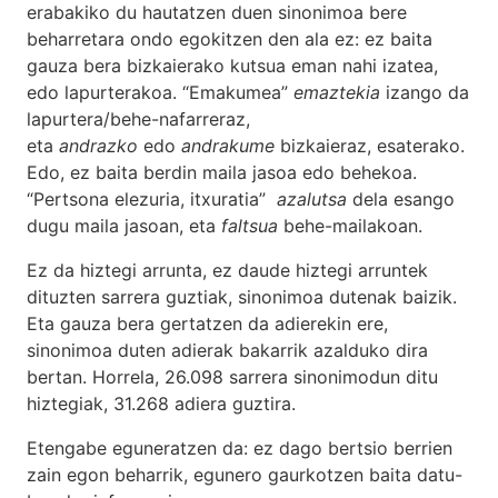
erabakiko du hautatzen duen sinonimoa bere
beharretara ondo egokitzen den ala ez: ez baita
gauza bera bizkaierako kutsua eman nahi izatea,
edo lapurterakoa. “Emakumea”
emaztekia
izango da
lapurtera/behe-nafarreraz,
eta
andrazko
edo
andrakume
bizkaieraz, esaterako.
Edo, ez baita berdin maila jasoa edo behekoa.
“Pertsona elezuria, itxuratia”
azalutsa
dela esango
dugu maila jasoan, eta
faltsua
behe-mailakoan.
Ez da hiztegi arrunta, ez daude hiztegi arruntek
dituzten sarrera guztiak, sinonimoa dutenak baizik.
Eta gauza bera gertatzen da adierekin ere,
sinonimoa duten adierak bakarrik azalduko dira
bertan. Horrela, 26.098 sarrera sinonimodun ditu
hiztegiak, 31.268 adiera guztira.
Etengabe eguneratzen da: ez dago bertsio berrien
zain egon beharrik, egunero gaurkotzen baita datu-