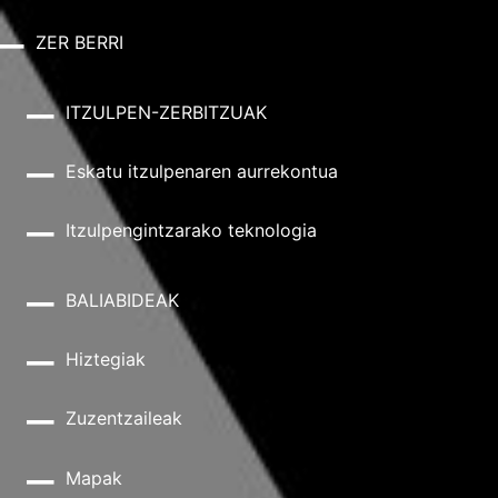
ZER BERRI
ITZULPEN-ZERBITZUAK
Eskatu itzulpenaren aurrekontua
Itzulpengintzarako teknologia
BALIABIDEAK
Hiztegiak
Zuzentzaileak
Mapak