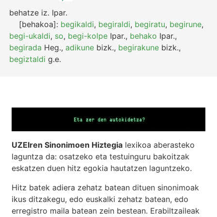
behatze
iz.
Ipar.
[behakoa]:
begikaldi
,
begiraldi
,
begiratu
,
begirune
,
begi-ukaldi
,
so
,
begi-kolpe
Ipar.
,
behako
Ipar.
,
begirada
Heg.
,
adikune
bizk.
,
begirakune
bizk.
,
begiztaldi
g.e.
UZEIren Sinonimoen Hiztegia
lexikoa aberasteko
laguntza da: osatzeko eta testuinguru bakoitzak
eskatzen duen hitz egokia hautatzen laguntzeko.
Hitz batek adiera zehatz batean dituen sinonimoak
ikus ditzakegu, edo euskalki zehatz batean, edo
erregistro maila batean zein bestean. Erabiltzaileak